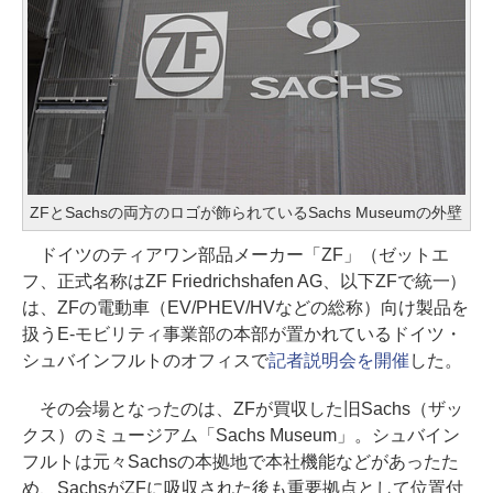
ZFとSachsの両方のロゴが飾られているSachs Museumの外壁
ドイツのティアワン部品メーカー「ZF」（ゼットエ
フ、正式名称はZF Friedrichshafen AG、以下ZFで統一）
は、ZFの電動車（EV/PHEV/HVなどの総称）向け製品を
扱うE-モビリティ事業部の本部が置かれているドイツ・
シュバインフルトのオフィスで
記者説明会を開催
した。
その会場となったのは、ZFが買収した旧Sachs（ザッ
クス）のミュージアム「Sachs Museum」。シュバイン
フルトは元々Sachsの本拠地で本社機能などがあったた
め、SachsがZFに吸収された後も重要拠点として位置付