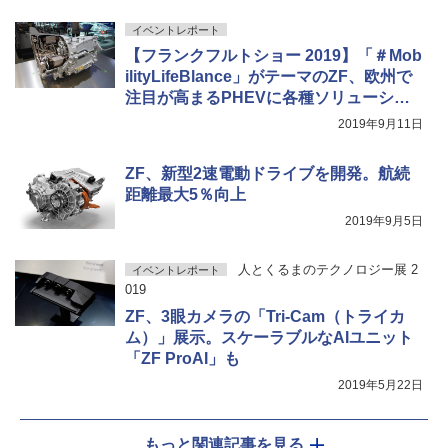
イベントレポート
【フランクフルトショー 2019】「＃Mob
ilityLifeBlance」がテーマのZF、欧州で
注目が高まるPHEVに各種ソリューショ
ン提供
2019年9月11日
ZF、新型2速電動ドライブを開発。航続
距離最大5％向上
2019年9月5日
人とくるまのテクノロジー展 2
イベントレポート
019
ZF、3眼カメラの「Tri-Cam（トライカ
ム）」展示。スケーラブルなAIユニット
「ZF ProAI」も
2019年5月22日
もっと関連記事を見る