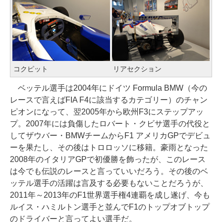
コクピット
リアセクション
ベッテル選手は2004年にドイツ Formula BMW（今の
レースで言えばFIA F4に該当するカテゴリー）のチャン
ピオンになって、翌2005年から欧州F3にステップアッ
プ。2007年には負傷したロバート・クビサ選手の代役と
してザウバー・BMWチームからF1 アメリカGPでデビュ
ーを果たし、その後はトロロッソに移籍。豪雨となった
2008年のイタリアGPで初優勝を飾ったが、このレース
は今でも伝説のレースと言っていいだろう。その後のベ
ッテル選手の活躍は言及する必要もないことだろうが、
2011年～2013年のF1世界選手権4連覇を成し遂げ、今も
ルイス・ハミルトン選手と並んでF1のトップオブトップ
のドライバーと言ってよい選手だ。