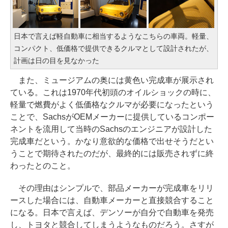
日本で言えば軽自動車に相当するようなこちらの車両。軽量、
コンパクト、低価格で提供できるクルマとして設計されたが、
計画は日の目を見なかった
また、ミュージアムの奥には黄色い完成車が展示され
ている。これは1970年代初頭のオイルショックの時に、
軽量で燃費がよく低価格なクルマが必要になったという
ことで、SachsがOEMメーカーに提供しているコンポー
ネントを流用して当時のSachsのエンジニアが設計した
完成車だという。かなり意欲的な価格で出せそうだとい
うことで期待されたのだが、最終的には販売されずに終
わったとのこと。
その理由はシンプルで、部品メーカーが完成車をリリ
ースした場合には、自動車メーカーと直接競合すること
になる。日本で言えば、デンソーが自分で自動車を発売
し、トヨタと競合してしまうようなものだろう。さすが