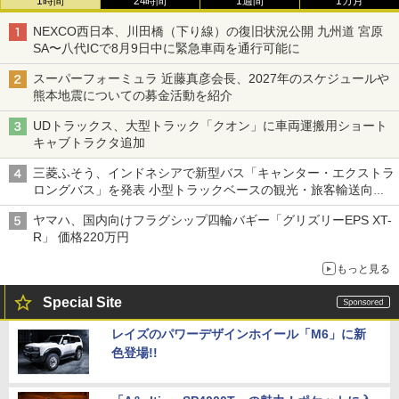
1時間
24時間
1週間
1カ月
NEXCO西日本、川田橋（下り線）の復旧状況公開 九州道 宮原
SA〜八代ICで8月9日中に緊急車両を通行可能に
スーパーフォーミュラ 近藤真彦会長、2027年のスケジュールや
熊本地震についての募金活動を紹介
UDトラックス、大型トラック「クオン」に車両運搬用ショート
キャブトラクタ追加
三菱ふそう、インドネシアで新型バス「キャンター・エクストラ
ロングバス」を発表 小型トラックベースの観光・旅客輸送向け
バス
ヤマハ、国内向けフラグシップ四輪バギー「グリズリーEPS XT-
R」 価格220万円
もっと見る
Special Site
レイズのパワーデザインホイール「M6」に新
色登場!!