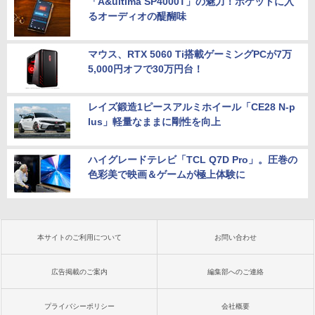
「A&ultima SP4000T」の魅力！ポケットに入
るオーディオの醍醐味
マウス、RTX 5060 Ti搭載ゲーミングPCが7万
5,000円オフで30万円台！
レイズ鍛造1ピースアルミホイール「CE28 N-p
lus」軽量なままに剛性を向上
ハイグレードテレビ「TCL Q7D Pro」。圧巻の
色彩美で映画＆ゲームが極上体験に
本サイトのご利用について
お問い合わせ
広告掲載のご案内
編集部へのご連絡
プライバシーポリシー
会社概要