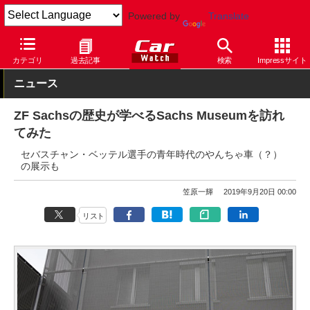
Powered by
Translate
Car Watch
技術
その他
カテゴリ
過去記事
検索
Impressサイト
ニュース
ZF Sachsの歴史が学べるSachs Museumを訪れ
てみた
セバスチャン・ベッテル選手の青年時代のやんちゃ車（？）
の展示も
笠原一輝
2019年9月20日 00:00
リスト