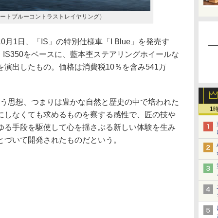
ue（ヒートブルーコントラストレイヤリング）
1日、「IS」の特別仕様車「I Blue」を発売す
S300h、IS350をベースに、藍本杢ステアリングホイールな
演出したもの。価格は消費税10％を含み541万
」という思想、つまりは豊かな自然と歴史の中で培われた
1
にしなくても求めるものを察する感性で、匠の技や
ゆる手段を駆使して心を揺さぶる新しい体験を生み
とづいて開発されたものだという。