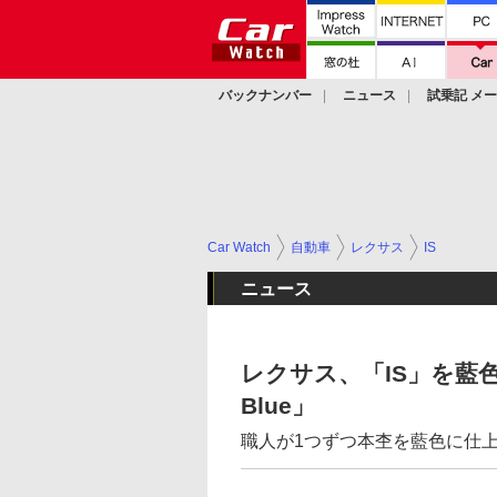
バックナンバー
ニュース
試乗記 メ
カスタム
Car Watch
自動車
レクサス
IS
ニュース
レクサス、「IS」を藍
Blue」
職人が1つずつ本杢を藍色に仕