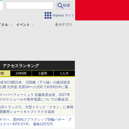
Impress サイト
全カテゴリ
イクル
イベント
アクセスランキング
時間
24時間
1週間
1カ月
NEXCO西日本、川田橋（下り線）の復旧状況
公開 九州道 宮原SA〜八代ICで8月9日中に緊急
車両を通行可能に
スーパーフォーミュラ 近藤真彦会長、2027年
のスケジュールや熊本地震についての募金活動
を紹介
UDトラックス、大型トラック「クオン」に車両
運搬用ショートキャブトラクタ追加
ヤマハ、国内向けフラグシップ四輪バギー「グ
リズリーEPS XT-R」 価格220万円