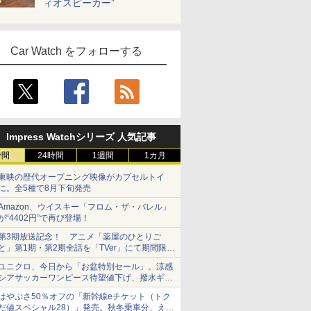
ィオスピーカー”
Car Watch をフォローする
Impress Watchシリーズ 人気記事
時間
24時間
1週間
1カ月
東映の歴代オープニング映像がカプセルトイ
に。全5種で8月下旬発売
Amazon、ウイスキー「フロム・ザ・バレル」
が“4402円”で再び登場！
第3期放送記念！ アニメ「薬屋のひとりご
と」第1期・第2期全話を「TVer」にて期間限定
で順次無料配信開始
ユニクロ、今日から「お盆特別セール」。涼感
シアサッカーワンピース待望値下げ、撥水ギア
ショーツは1990円に
はやぶさ50％オフの「新幹線eチケット（トク
だ値スペシャル28）」発売。秋冬乗車分、えき