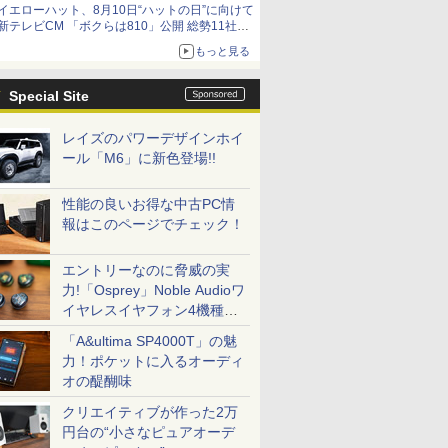
イエローハット、8月10日“ハットの日”に向けて
新テレビCM 「ボクらは810」公開 総勢11社
107名が参画
もっと見る
Special Site
レイズのパワーデザインホイ
ール「M6」に新色登場!!
性能の良いお得な中古PC情
報はこのページでチェック！
エントリーなのに脅威の実
力!「Osprey」Noble Audioワ
イヤレスイヤフォン4機種を
一気に聴く
「A&ultima SP4000T」の魅
力！ポケットに入るオーディ
オの醍醐味
クリエイティブが作った2万
円台の“小さなピュアオーデ