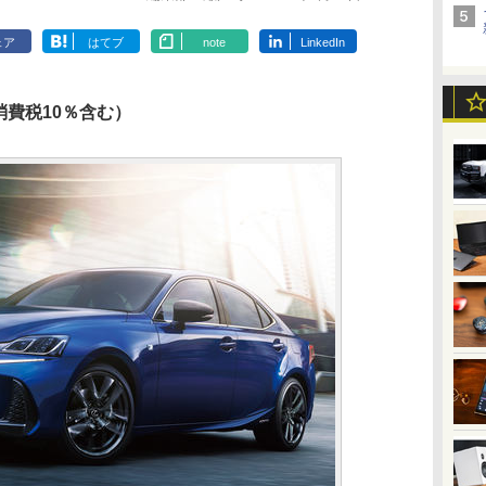
ェア
はてブ
note
LinkedIn
（消費税10％含む）