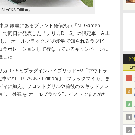
ACKS Edition」
京 銀座にあるブランド発信拠点「MI-Garden
）」で同日に発表した「デリカD：5」の限定車「ALL
車を展示し、“オールブラックス”の愛称で知られるラグビー
コラボレーションして行なっているキャンペーンに
催した。
1
カD：5とプラグインハイブリッドEV「アウトラ
ALL BLACKS Editionは、ブラックマイカ、ま
ディに加え、フロントグリルや前後のスキッドプレ
装し、外観を“オールブラック”テイストでまとめた