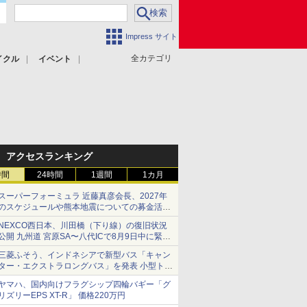
Impress サイト
全カテゴリ
イクル
イベント
アクセスランキング
時間
24時間
1週間
1カ月
スーパーフォーミュラ 近藤真彦会長、2027年
のスケジュールや熊本地震についての募金活動
を紹介
NEXCO西日本、川田橋（下り線）の復旧状況
公開 九州道 宮原SA〜八代ICで8月9日中に緊急
車両を通行可能に
三菱ふそう、インドネシアで新型バス「キャン
ター・エクストラロングバス」を発表 小型トラ
ックベースの観光・旅客輸送向けバス
ヤマハ、国内向けフラグシップ四輪バギー「グ
リズリーEPS XT-R」 価格220万円