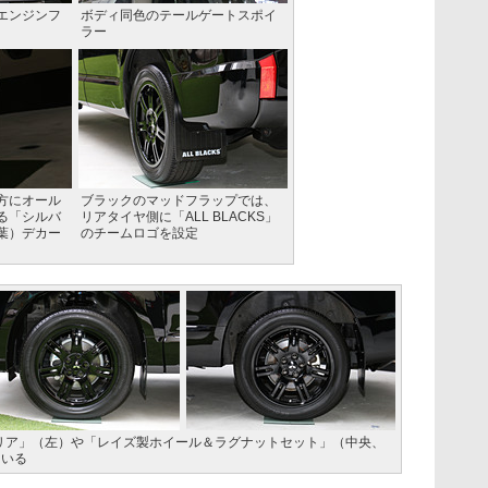
エンジンフ
ボディ同色のテールゲートスポイ
ラー
方にオール
ブラックのマッドフラップでは、
る「シルバ
リアタイヤ側に「ALL BLACKS」
葉）デカー
のチームロゴを設定
リア」（左）や「レイズ製ホイール＆ラグナットセット」（中央、
ている