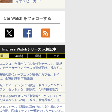
ィオスピーカー”
Car Watch をフォローする
Impress Watchシリーズ 人気記事
時間
24時間
1週間
1カ月
ユニクロ、今日から「お盆特別セール」。涼感
シアサッカーワンピース待望値下げ、撥水ギア
ショーツは1990円に
東映の歴代オープニング映像がカプセルトイ
に。全5種で8月下旬発売
カルディ、オンライン限定「ネコバッグ＆タン
ブラーセット」を一般販売。7月の抽選販売の
当選無効分
はやぶさ50％オフの「新幹線eチケット（トク
だ値スペシャル28）」発売。秋冬乗車分、えき
ねっと限定
フェルメール《真珠の耳飾りの少女》展のグッ
ズ公開。図録/ミッフィー/葬送のフリーレンほ