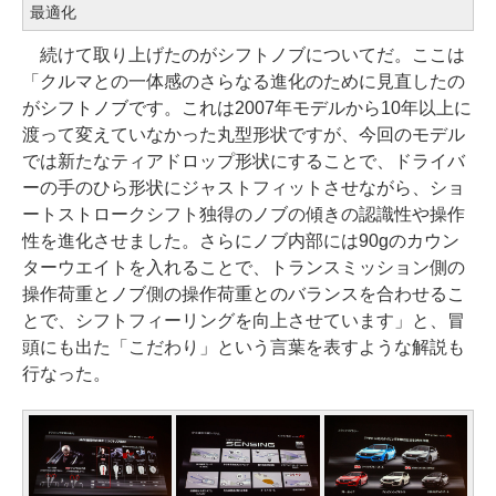
最適化
続けて取り上げたのがシフトノブについてだ。ここは
「クルマとの一体感のさらなる進化のために見直したの
がシフトノブです。これは2007年モデルから10年以上に
渡って変えていなかった丸型形状ですが、今回のモデル
では新たなティアドロップ形状にすることで、ドライバ
ーの手のひら形状にジャストフィットさせながら、ショ
ートストロークシフト独得のノブの傾きの認識性や操作
性を進化させました。さらにノブ内部には90gのカウン
ターウエイトを入れることで、トランスミッション側の
操作荷重とノブ側の操作荷重とのバランスを合わせるこ
とで、シフトフィーリングを向上させています」と、冒
頭にも出た「こだわり」という言葉を表すような解説も
行なった。