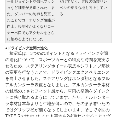
ールジョイントや強化ブッシ
だけでなく、普段の街乗りレ
ュなど細部が見直された。ま
ベルの乗り心地も向上してい
た、ダンパーの制御も見直し
る
たことでコーナリング性能が
向上。接地性がよくなりコー
ナー出口でもアクセルをさら
に踏めるようになった
ドライビング空間の進化
柿沼氏は、3つめのポイントとなるドライビング空間
の進化について「スポーツカーとの特別な時間を充実さ
せるため、ステアリングホイール表皮やシフトノブ形状
の変更を行なうことで、ドライビングエクスペリエンス
を向上させました。ステアリングはホンダ初となるフル
アルカンターラ表皮となりました。アルカンターラ素材
の触感のよさとフィット感から、車両の挙動をダイレク
トに感じ取れるようにしています。ただ、アルカンター
ラ素材は本革よりも生地が薄いので、そのまま巻いたの
ではグリップ径が細くなってしまいます。そこで今回の
TYPE Rではぜいたくにも裏地を2枚重ねとすることでグ