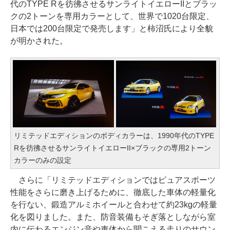
代のTYPE Rを彷彿させるサンライトイエローIIとブラッ
クの2トーンを専用カラーとして、世界で1020台限定、
日本では200台限定で発売します」と柿沼氏により全貌
が明かされた。
リミテッドエディションのボディカラーは、1990年代のTYPE
Rを彷彿させるサンライトイエローII×ブラックの専用2トーン
カラーのみの設定
さらに「リミテッドエディションではピュアスポーツ
性能をさらに磨き上げるために、徹底した車体の軽量化
を行ない、鍛造アルミホイールと合わせて約23kgの軽量
化を図りました。また、防音装備もそぎ落としながら室
内に伝わるエンジン音や車体から聞こえる走りのサウン