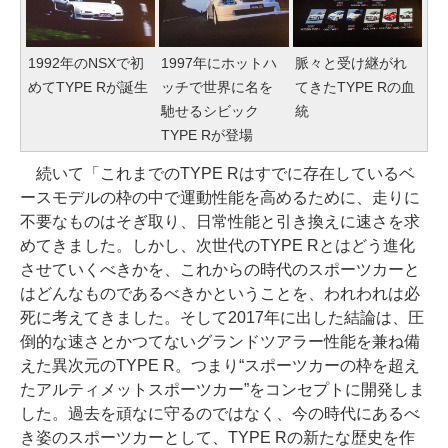
1992年のNSXで初
1997年にホットハ
脈々と受け継がれ
めてTYPE Rが誕生
ッチで世界に名を
てきたTYPE Rの血
馳せるシビック
統
TYPE Rが登場
続いて「これまでのTYPE Rはすでに存在しているベ
ースモデルの枠の中で運動性能を高めるために、走りに
不要なものはそぎ取り、日常性能と引き換えに速さを求
めてきました。しかし、次世代のTYPE Rとはどう進化
させていくべきかを、これからの時代のスポーツカーと
はどんなものであるべきかということを、われわれは必
死に考えてきました。そして2017年に出した結論は、圧
倒的な速さとかつてないグランドツアラー性能を兼ね備
えた異次元のTYPE R。つまり“スポーツカーの枠を超え
たアルティメットスポーツカー”をコンセプトに開発しま
した。過去を頑なに守るのではなく、今の時代にあるべ
き姿のスポーツカーとして、TYPE Rの新たな歴史を作