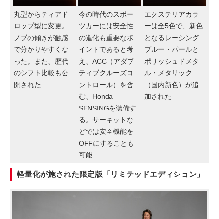
丸型からティアド
今の時代のスポー
エクステリアカラ
ロップ型に変更。
ツカーには安全性
ーは全5色で、新色
ノブの傾きが触感
の進化も重要なポ
となるレーシング
で分かりやすくな
イントであると考
ブルー・パールと
った。また、歴代
え、ACC（アダプ
ポリッシュドメタ
のシフト比較も公
ティブクルーズコ
ル・メタリック
開された
ントロール）を含
（国内新色）が追
む、Honda
加された
SENSINGを装備す
る。サーキットな
どでは安全機能を
OFFにすることも
可能
軽量化が施された限定版「リミテッドエディション」