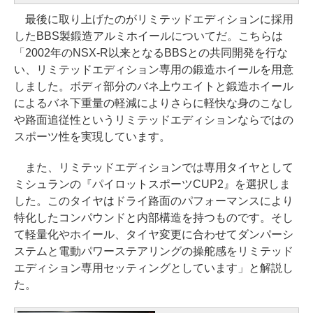
最後に取り上げたのがリミテッドエディションに採用
したBBS製鍛造アルミホイールについてだ。こちらは
「2002年のNSX-R以来となるBBSとの共同開発を行な
い、リミテッドエディション専用の鍛造ホイールを用意
しました。ボディ部分のバネ上ウエイトと鍛造ホイール
によるバネ下重量の軽減によりさらに軽快な身のこなし
や路面追従性というリミテッドエディションならではの
スポーツ性を実現しています。
また、リミテッドエディションでは専用タイヤとして
ミシュランの『パイロットスポーツCUP2』を選択しま
した。このタイヤはドライ路面のパフォーマンスにより
特化したコンパウンドと内部構造を持つものです。そし
て軽量化やホイール、タイヤ変更に合わせてダンパーシ
ステムと電動パワーステアリングの操舵感をリミテッド
エディション専用セッティングとしています」と解説し
た。