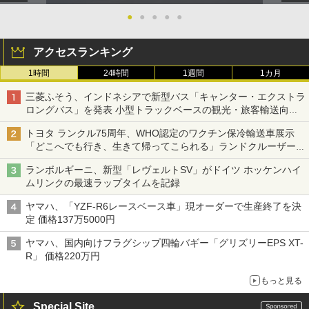
●
●
●
●
●
アクセスランキング
1時間
24時間
1週間
1カ月
三菱ふそう、インドネシアで新型バス「キャンター・エクストラ
ロングバス」を発表 小型トラックベースの観光・旅客輸送向け
バス
トヨタ ランクル75周年、WHO認定のワクチン保冷輸送車展示
「どこへでも行き、生きて帰ってこられる」ランドクルーザーで
命をつなぐ
ランボルギーニ、新型「レヴェルトSV」がドイツ ホッケンハイ
ムリンクの最速ラップタイムを記録
ヤマハ、「YZF-R6レースベース車」現オーダーで生産終了を決
定 価格137万5000円
ヤマハ、国内向けフラグシップ四輪バギー「グリズリーEPS XT-
R」 価格220万円
もっと見る
Special Site