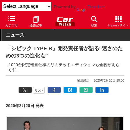
Powered by
Translate
Car Watch
自動車
ホンダ
CIVIC TYPE R
カテゴリ
過去記事
検索
Impressサイト
ニュース
「シビック TYPE R」開発責任者が語る“速さのた
めの3つの進化点”
1020台限定軽量仕様のリミテッドエディションも全貌が明ら
かに
深田昌之
2020年2月20日 10:00
リスト
2020年2月20日 発表