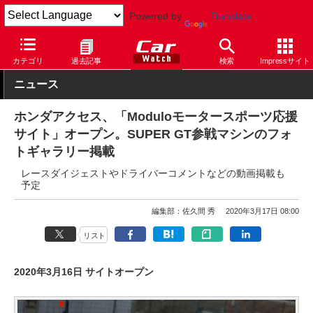
Powered by
Translate
Car Watch
自動車
ホンダアクセス
その他
カテゴリ
過去記事
検索
Impressサイト
ニュース
ホンダアクセス、「Moduloモータースポーツ応援
サイト」オープン。SUPER GT参戦マシンのフォ
トギャラリー掲載
レースダイジェストやドライバーコメントなどの動画掲載も
予定
編集部：佐久間 秀
2020年3月17日 08:00
リスト
2020年3月16日 サイトオープン