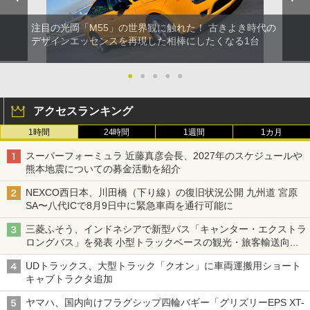
注目の光岡「M55」の世界観に触れた！ 古きよき時代の
デザインエッセンスを再現した相棒にしたくなる1台
●
●
●
●
●
アクセスランキング
1時間
24時間
1週間
1カ月
スーパーフォーミュラ 近藤真彦会長、2027年のスケジュールや
熊本地震についての募金活動を紹介
NEXCO西日本、川田橋（下り線）の復旧状況公開 九州道 宮原
SA〜八代ICで8月9日中に緊急車両を通行可能に
三菱ふそう、インドネシアで新型バス「キャンター・エクストラ
ロングバス」を発表 小型トラックベースの観光・旅客輸送向け
バス
UDトラックス、大型トラック「クオン」に車両運搬用ショート
キャブトラクタ追加
ヤマハ、国内向けフラグシップ四輪バギー「グリズリーEPS XT-