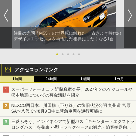
注目の光岡「M55」の世界観に触れた！ 古きよき時代の
デザインエッセンスを再現した相棒にしたくなる1台
●
●
●
●
●
アクセスランキング
1時間
24時間
1週間
1カ月
スーパーフォーミュラ 近藤真彦会長、2027年のスケジュールや
熊本地震についての募金活動を紹介
NEXCO西日本、川田橋（下り線）の復旧状況公開 九州道 宮原
SA〜八代ICで8月9日中に緊急車両を通行可能に
三菱ふそう、インドネシアで新型バス「キャンター・エクストラ
ロングバス」を発表 小型トラックベースの観光・旅客輸送向け
バス