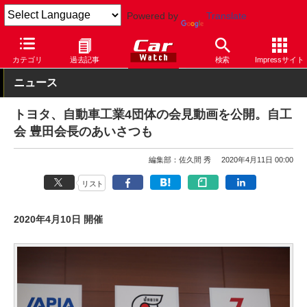
Powered by
Translate
Car Watch
自動車
トヨタ
その他
カテゴリ
過去記事
検索
Impressサイト
ニュース
トヨタ、自動車工業4団体の会見動画を公開。自工
会 豊田会長のあいさつも
編集部：佐久間 秀
2020年4月11日 00:00
リスト
2020年4月10日 開催