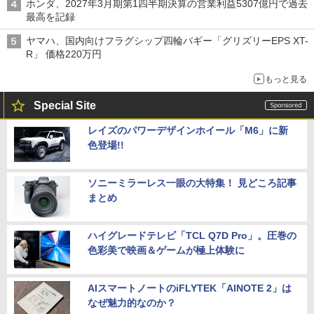
ホンダ、2027年3月期第1四半期決算の営業利益5307億円で過去
最高を記録
ヤマハ、国内向けフラグシップ四輪バギー「グリズリーEPS XT-
R」 価格220万円
もっと見る
Special Site
レイズのパワーデザインホイール「M6」に新
色登場!!
ソニーミラーレス一眼の大特集！ 見どころ記事
まとめ
ハイグレードテレビ「TCL Q7D Pro」。圧巻の
色彩美で映画＆ゲームが極上体験に
AIスマートノートのiFLYTEK「AINOTE 2」は
なぜ魅力的なのか？