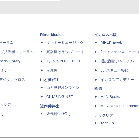
Rittor Music
イカロス出版
dフォーラム
リットーミュージック
AIRLINEweb
ップ担当者フォーラム
楽器探そう!デジマート
Jディフェンスニュー
ness Library
TシャツPOD T-OD
通訳翻訳ジャーナル
セミナー
立東舎
JレスキューWeb
 X（デジタルクロス）
山と溪谷社
イカロスアカデミー
山と溪谷オンライン
MdN
CLIMBING-NET
MdN Books
ブックス
近代科学社
MdN Design Interactiv
ing
近代科学社Digital
テックリブ
TechLib