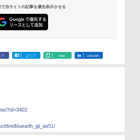
 検索で当サイトの記事を優先表示させる
ェア
はてブ
note
LinkedIn
ase/?id=3402
t/tire/bluearth_gt_ae51/