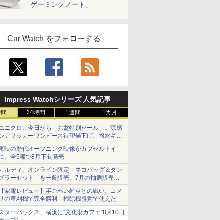
ゲーミングノート」
Car Watch をフォローする
Impress Watchシリーズ 人気記事
時間
24時間
1週間
1カ月
ユニクロ、今日から「お盆特別セール」。涼感
シアサッカーワンピース待望値下げ、撥水ギア
ショーツは1990円に
東映の歴代オープニング映像がカプセルトイ
に。全5種で8月下旬発売
カルディ、オンライン限定「ネコバッグ＆タン
ブラーセット」を一般販売。7月の抽選販売の
当選無効分
【家電レビュー】手ごわい雑草との戦い、コメ
リの草刈機で完全勝利 掃除機感覚で使えた
スターバックス、横浜に“文化財カフェ”8月10日