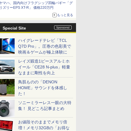
ヤマハ、国内向けフラグシップ四輪バギー「グ
リズリーEPS XT-R」 価格220万円
もっと見る
Special Site
ハイグレードテレビ「TCL
Q7D Pro」。圧巻の色彩美で
映画＆ゲームが極上体験に
レイズ鍛造1ピースアルミホ
イール「CE28 N-plus」軽量
なままに剛性を向上
鳥肌ものの「DENON
HOME」サウンドを体感し
た！
ソニーミラーレス一眼の大特
集！ 見どころ記事まとめ
お値段そのままでメモリ倍
増！メモリ32GBの「お得な