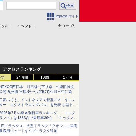
Impress サイト
全カテゴリ
イクル
イベント
アクセスランキング
時間
24時間
1週間
1カ月
NEXCO西日本、川田橋（下り線）の復旧状況
公開 九州道 宮原SA〜八代ICで8月9日中に緊急
車両を通行可能に
三菱ふそう、インドネシアで新型バス「キャン
ター・エクストラロングバス」を発表 小型トラ
ックベースの観光・旅客輸送向けバス
2026年7月の車名別新車ランキング、「エルグ
ランド」は1883台で乗用車36位、「キックス」
は2591台で27位に
UDトラックス、大型トラック「クオン」に車両
運搬用ショートキャブトラクタ追加