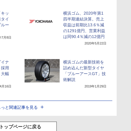
「キッ
横浜ゴム、2020年第1
着タイ
四半期連結決算。売上
ブルー
収益は前期比13.6％減
の1291億円、営業利益
は同90.4％減の12億円
0年7月8日
2020年5月22日
ダイナ
横浜ゴムの最新技術を
」採用
詰め込んだ新型タイヤ
」大幅
「ブルーアースGT」技
術解説
年4月16日
2019年1月29日
もっと関連記事を見る
トップページに戻る