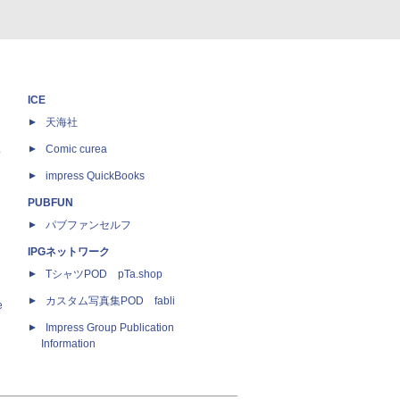
ICE
天海社
ス
Comic curea
impress QuickBooks
PUBFUN
パブファンセルフ
IPGネットワーク
TシャツPOD pTa.shop
カスタム写真集POD fabli
e
Impress Group Publication
Information