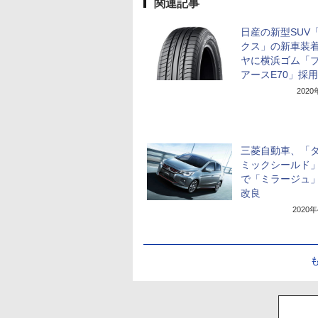
関連記事
日産の新型SUV
クス」の新車装
ヤに横浜ゴム「
アースE70」採用
202
三菱自動車、「
ミックシールド
で「ミラージュ
改良
2020