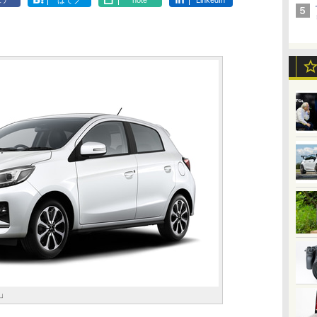
ェア
はてブ
note
LinkedIn
」