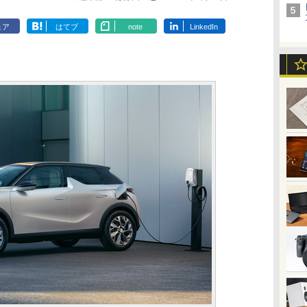
ェア
はてブ
note
LinkedIn