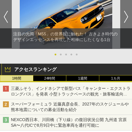
注目の光岡「M55」の世界観に触れた！ 古きよき時代の
デザインエッセンスを再現した相棒にしたくなる1台
●
●
●
●
●
アクセスランキング
1時間
24時間
1週間
1カ月
三菱ふそう、インドネシアで新型バス「キャンター・エクストラ
ロングバス」を発表 小型トラックベースの観光・旅客輸送向け
バス
スーパーフォーミュラ 近藤真彦会長、2027年のスケジュールや
熊本地震についての募金活動を紹介
NEXCO西日本、川田橋（下り線）の復旧状況公開 九州道 宮原
SA〜八代ICで8月9日中に緊急車両を通行可能に