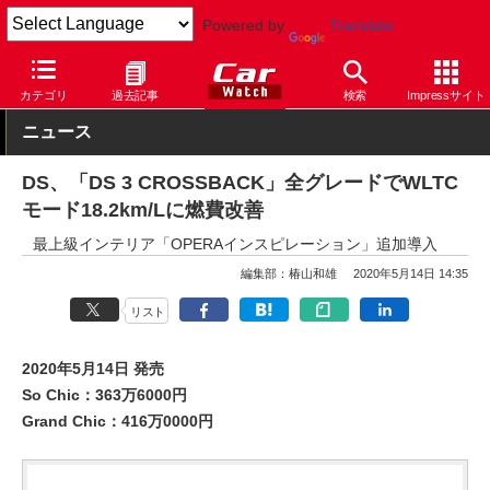
Powered by
Translate
Car Watch
自動車
DS
DS 3
カテゴリ
過去記事
検索
Impressサイト
ニュース
DS、「DS 3 CROSSBACK」全グレードでWLTC
モード18.2km/Lに燃費改善
最上級インテリア「OPERAインスピレーション」追加導入
編集部：椿山和雄
2020年5月14日 14:35
リスト
2020年5月14日 発売
So Chic：363万6000円
Grand Chic：416万0000円