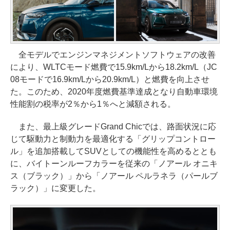
全モデルでエンジンマネジメントソフトウェアの改善
により、WLTCモード燃費で15.9km/Lから18.2km/L（JC
08モードで16.9km/Lから20.9km/L）と燃費を向上させ
た。このため、2020年度燃費基準達成となり自動車環境
性能割の税率が2％から1％へと減額される。
また、最上級グレードGrand Chicでは、路面状況に応
じて駆動力と制動力を最適化する「グリップコントロー
ル」を追加搭載してSUVとしての機能性を高めるととも
に、バイトーンルーフカラーを従来の「ノアール オニキ
ス（ブラック）」から「ノアール ペルラネラ（パールブ
ラック）」に変更した。