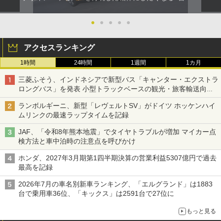
●
●
●
●
●
アクセスランキング
1時間
24時間
1週間
1カ月
三菱ふそう、インドネシアで新型バス「キャンター・エクストラ
ロングバス」を発表 小型トラックベースの観光・旅客輸送向け
バス
ランボルギーニ、新型「レヴェルトSV」がドイツ ホッケンハイ
ムリンクの最速ラップタイムを記録
JAF、「令和8年熊本地震」でタイヤトラブルが増加 マイカー点
検方法と車中泊時の注意点を呼びかけ
ホンダ、2027年3月期第1四半期決算の営業利益5307億円で過去
最高を記録
2026年7月の車名別新車ランキング、「エルグランド」は1883
台で乗用車36位、「キックス」は2591台で27位に
もっと見る