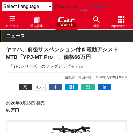
Powered by
Translate
Car Watch
モーターサイクル
ヤマハ
カテゴリ
過去記事
検索
Impressサイト
ニュース
ヤマハ、前後サスペンション付き電動アシスト
MTB「YPJ-MT Pro」。価格66万円
「YPJシリーズ」のフラグシップモデル
編集部：椿山和雄
2020年7月30日 08:06
リスト
2020年9月25日 発売
66万円