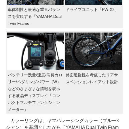
車体剛性と最適な重量バラン
ドライブユニット「PW-X2」
スを実現する「YAMAHA Dual
Twin Frame」
バッテリー残量/速度/消費カロ
路面追従性を考慮したリアサ
リー/ペダリングパワー（W）
スペンションレイアウト設計
などのさまざまな情報を表示
する液晶ディスプレイ「コン
パクトマルチファンクション
メーター」
カラーリングは、ヤマハレーシングカラー（ブルー×
シアン）を基調としながら「YAMAHA Dual Twin Fram