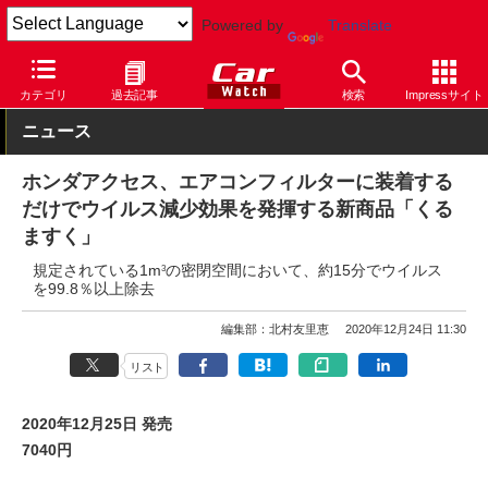
Powered by
Translate
Car Watch
自動車
ホンダ
N-BOX
カテゴリ
過去記事
検索
Impressサイト
ニュース
ホンダアクセス、エアコンフィルターに装着する
だけでウイルス減少効果を発揮する新商品「くる
ますく」
規定されている1m
の密閉空間において、約15分でウイルス
3
を99.8％以上除去
編集部：北村友里恵
2020年12月24日 11:30
リスト
2020年12月25日 発売
7040円