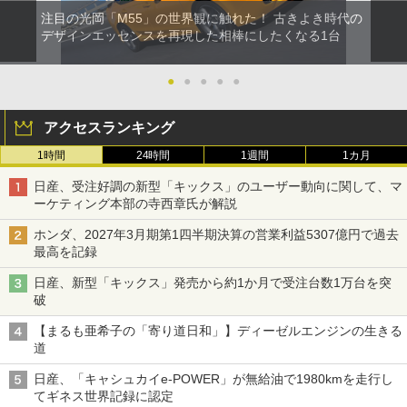
注目の光岡「M55」の世界観に触れた！ 古きよき時代の
デザインエッセンスを再現した相棒にしたくなる1台
●
●
●
●
●
アクセスランキング
1時間
24時間
1週間
1カ月
日産、受注好調の新型「キックス」のユーザー動向に関して、マ
ーケティング本部の寺西章氏が解説
ホンダ、2027年3月期第1四半期決算の営業利益5307億円で過去
最高を記録
日産、新型「キックス」発売から約1か月で受注台数1万台を突
破
【まるも亜希子の「寄り道日和」】ディーゼルエンジンの生きる
道
日産、「キャシュカイe-POWER」が無給油で1980kmを走行し
てギネス世界記録に認定