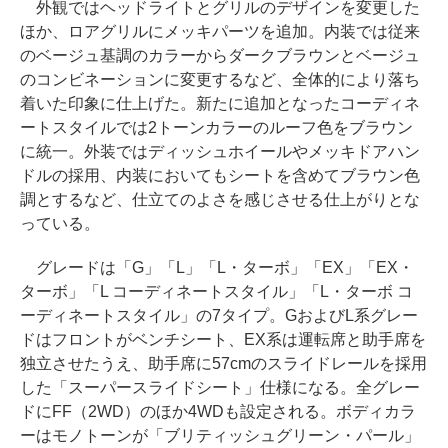
外観ではヘッドライトとグリルのデザインを変更した
ほか、ロアグリルにメッキパーツを追加。内装では従来
のベージュ基調のカラーからダークブラウンとベージュ
のコンビネーションに変更するなど、全体的により落ち
着いた印象に仕上げた。新たに追加となったコーディネ
ートスタイルでは2トーンカラーのルーフ色をブラウン
に統一。外装ではディッシュホイールやメッキドアハン
ドルの採用、内装においてもシートを含めてブラウン色
調とするなど、仕立てのよさを感じさせる仕上がりとな
っている。
グレードは「G」「L」「L・ターボ」「EX」「EX・
ターボ」「L コーディネートスタイル」「L・ターボ コ
ーディネートスタイル」の7タイプ。GおよびL系グレー
ドはフロントがベンチシート、EX系は運転席と助手席を
独立させたうえ、助手席に57cmのスライドレールを採用
した「スーパースライドシート」仕様になる。全グレー
ドにFF（2WD）のほか4WDも設定される。ボディカラ
ーはモノトーンが「ブリティッシュグリーン・パール」