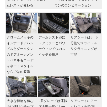
ムレストが備わる
ウンのコンビネーション
クロームメッキの
アームレスト部に
リアシートは5：5
インナードアハン
ドアミラーとパワ
分割でスライド＆
ドルとダークタン
ーウィンドウのス
リクライニングが
のドアオーナメン
イッチを用意
可能
トパネルもコーデ
ィネートスタイル
ならではの装備
大きな荷物を積む
L系グレードは運転
リアシートにアー
のに便利なチップ
席＆助手席にシー
ムレストを装備し