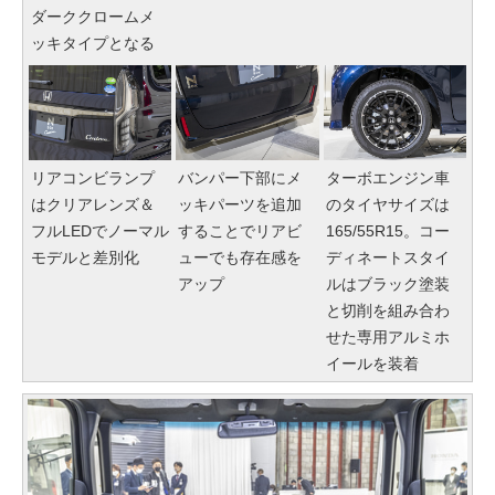
ダーククロームメ
ッキタイプとなる
リアコンビランプ
バンパー下部にメ
ターボエンジン車
はクリアレンズ＆
ッキパーツを追加
のタイヤサイズは
フルLEDでノーマル
することでリアビ
165/55R15。コー
モデルと差別化
ューでも存在感を
ディネートスタイ
アップ
ルはブラック塗装
と切削を組み合わ
せた専用アルミホ
イールを装着