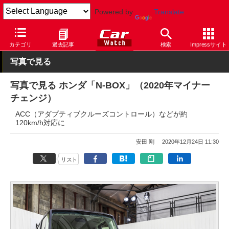
Powered by
Translate
Car Watch
自動車
ホンダ
N-BOX
カテゴリ
過去記事
検索
Impressサイト
写真で見る
写真で見る ホンダ「N-BOX」（2020年マイナー
チェンジ）
ACC（アダプティブクルーズコントロール）などが約
120km/h対応に
安田 剛
2020年12月24日 11:30
リスト