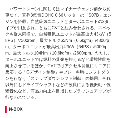
パワートレーンに関してはマイナーチェンジ前から変
更なく、直列3気筒DOHC 0.66リッターの「S07B」エン
ジンを搭載。自然吸気ユニットとターボユニットの2タ
イプが用意され、ともにCVTと組み合わされる。スペッ
クも従来同様で、自然吸気ユニットが最高出力43kW（5
8PS）/7300rpm、最大トルク65Nm（6.6kgfm）/4800rp
m、ターボユニットが最高出力47kW（64PS）/6000rp
m、最大トルク104Nm（10.6kgfm）/2600rpm。ただし、
ターボユニットでは燃料の蒸発を抑えるなど環境性能を
向上させているほか、CVTではアクセル開度にリニアに
反応する「Gデザイン制御」やブレーキ時にシフトダウ
ンを行なう「ステップダウンシフト制御」の採用、それ
以外にもドライブシャフトなどの改良による低振動・低
騒音化など、商品力向上を目指したブラッシュアップが
行なわれている。
N-BOX