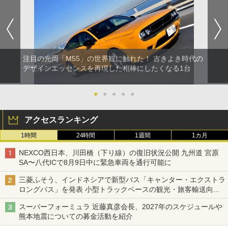
注目の光岡「M55」の世界観に触れた！ 古きよき時代の
デザインエッセンスを再現した相棒にしたくなる1台
●
●
●
●
●
アクセスランキング
1時間
24時間
1週間
1カ月
NEXCO西日本、川田橋（下り線）の復旧状況公開 九州道 宮原
SA〜八代ICで8月9日中に緊急車両を通行可能に
三菱ふそう、インドネシアで新型バス「キャンター・エクストラ
ロングバス」を発表 小型トラックベースの観光・旅客輸送向け
バス
スーパーフォーミュラ 近藤真彦会長、2027年のスケジュールや
熊本地震についての募金活動を紹介