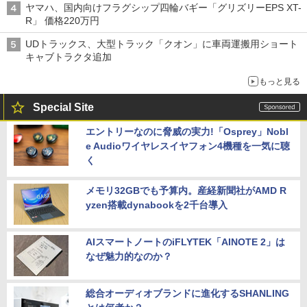
ヤマハ、国内向けフラグシップ四輪バギー「グリズリーEPS XT-
R」 価格220万円
UDトラックス、大型トラック「クオン」に車両運搬用ショート
キャブトラクタ追加
もっと見る
Special Site
エントリーなのに脅威の実力!「Osprey」Nobl
e Audioワイヤレスイヤフォン4機種を一気に聴
く
メモリ32GBでも予算内。産経新聞社がAMD R
yzen搭載dynabookを2千台導入
AIスマートノートのiFLYTEK「AINOTE 2」は
なぜ魅力的なのか？
総合オーディオブランドに進化するSHANLING