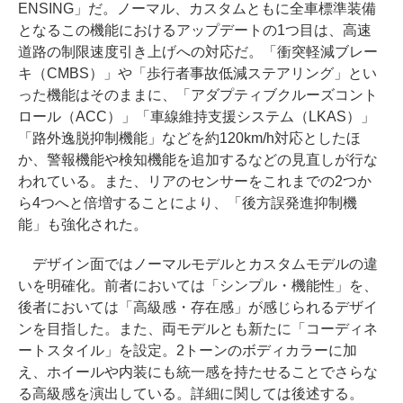
ENSING」だ。ノーマル、カスタムともに全車標準装備
となるこの機能におけるアップデートの1つ目は、高速
道路の制限速度引き上げへの対応だ。「衝突軽減ブレー
キ（CMBS）」や「歩行者事故低減ステアリング」とい
った機能はそのままに、「アダプティブクルーズコント
ロール（ACC）」「車線維持支援システム（LKAS）」
「路外逸脱抑制機能」などを約120km/h対応としたほ
か、警報機能や検知機能を追加するなどの見直しが行な
われている。また、リアのセンサーをこれまでの2つか
ら4つへと倍増することにより、「後方誤発進抑制機
能」も強化された。
デザイン面ではノーマルモデルとカスタムモデルの違
いを明確化。前者においては「シンプル・機能性」を、
後者においては「高級感・存在感」が感じられるデザイ
ンを目指した。また、両モデルとも新たに「コーディネ
ートスタイル」を設定。2トーンのボディカラーに加
え、ホイールや内装にも統一感を持たせることでさらな
る高級感を演出している。詳細に関しては後述する。