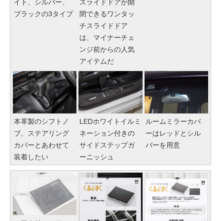
イト、シルバー、
スライドドアが開
ブラックの3タイプ
閉できるワンタッ
チスライドドア
は、マイナーチェ
ンジ前からの人気
アイテムだ
本革製のシフトノ
LEDホワイトイルミ
ルームミラーカバ
ブ。ステアリング
ネーション付きの
ーはレッドとシル
カバーとあわせて
サイドステップガ
バーを用意
装着したい
ーニッシュ