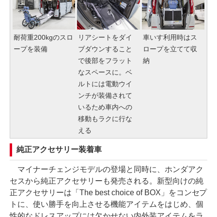
耐荷重200kgのスロ
リアシートをダイ
車いす利用時はス
ープを装備
ブダウンすること
ロープを立てて収
で後部をフラット
納
なスペースに。ベ
ルトには電動ウイ
ンチが装備されて
いるため車内への
移動もラクに行な
える
純正アクセサリー装着車
マイナーチェンジモデルの登場と同時に、ホンダアク
セスから純正アクセサリーも発売される。新型向けの純
正アクセサリーは「The best choice of BOX」をコンセプ
トに、使い勝手を向上させる機能アイテムをはじめ、個
性的なドレスアップには欠かせない内外装アイテムをラ