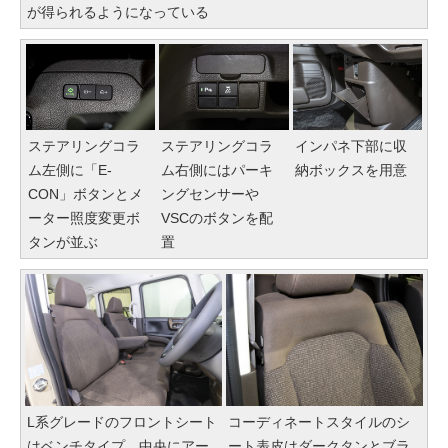
が得られるようになっている
ステアリングコラ
ステアリングコラ
インパネ下部に収
ム左側に「E-
ム右側にはパーキ
納ボックスを用意
CON」ボタンとメ
ングセンサーや
ーター照度変更ボ
VSCのボタンを配
タンが並ぶ
置
L系グレードのフロントシート
コーディネートスタイルのシ
はベンチタイプ。中央にアー
ート表皮はダークタンとブラ