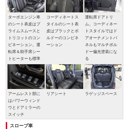
ターボエンジン車
コーディネートス
運転席ドアトリ
のシート表皮はプ
タイルのシート表
ム。コーディネー
ライムスムースと
皮はブラックとボ
トスタイルではド
トリコットのコン
ルドーのコンビネ
アオーナメントパ
ビネーション。運
ーション
ネルもマルチボル
転席＆助手席シー
ドー偏光塗装にな
トヒーターも標準
る
アームレスト部に
リアシート
ラゲッジスペース
はパワーウィンド
ウとドアミラーの
スイッチ
スロープ車