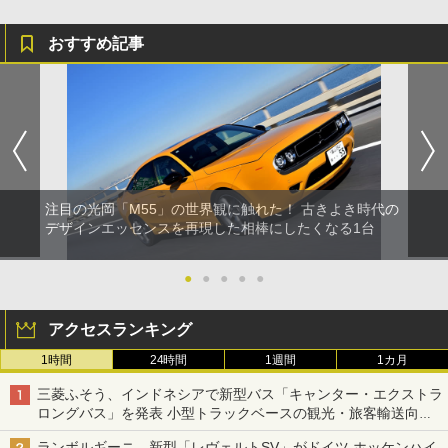
おすすめ記事
注目の光岡「M55」の世界観に触れた！ 古きよき時代の
デザインエッセンスを再現した相棒にしたくなる1台
●
●
●
●
●
アクセスランキング
1時間
24時間
1週間
1カ月
三菱ふそう、インドネシアで新型バス「キャンター・エクストラ
ロングバス」を発表 小型トラックベースの観光・旅客輸送向け
バス
ランボルギーニ、新型「レヴェルトSV」がドイツ ホッケンハイ