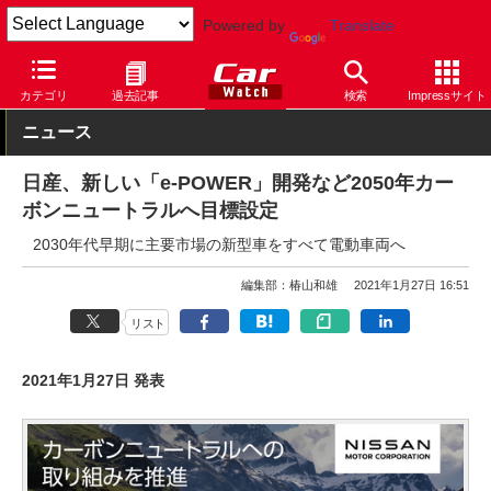
Powered by
Translate
Car Watch
自動車
日産
カテゴリ
過去記事
検索
Impressサイト
ニュース
日産、新しい「e-POWER」開発など2050年カー
ボンニュートラルへ目標設定
2030年代早期に主要市場の新型車をすべて電動車両へ
編集部：椿山和雄
2021年1月27日 16:51
リスト
2021年1月27日 発表