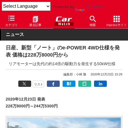
Powered by
Translate
Car Watch
自動車
日産
ノート
カテゴリ
過去記事
検索
Impressサイト
ニュース
日産、新型「ノート」のe-POWER 4WD仕様を発
表 価格は228万8000円から
リアモーターは先代の約14倍の駆動力を発生する50kW仕様
編集部：小林 隆
2020年12月23日 15:29
リスト
2020年12月23日 発表
228万8000円～244万5300円