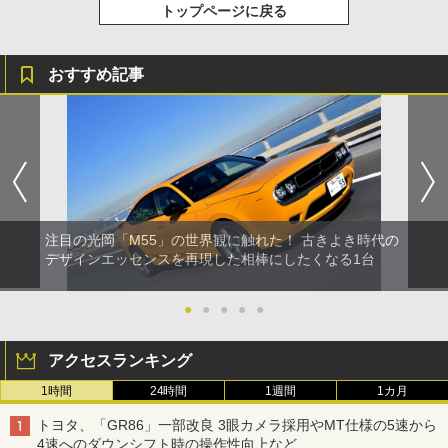
トップページに戻る
おすすめ記事
注目の光岡「M55」の世界観に触れた！ 古きよき時代の
デザインエッセンスを再現した相棒にしたくなる1台
●
●
●
●
●
アクセスランキング
1時間
24時間
1週間
1カ月
トヨタ、「GR86」一部改良 3眼カメラ採用やMT仕様の5速から
4速へのダウンシフト時の操作性向上など