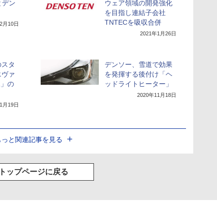
とデン
ウェア領域の開発強化
を目指し連結子会社
TNTECを吸収合併
年2月10日
2021年1月26日
のスタ
デンソー、雪道で効果
エヴァ
を発揮する後付け「ヘ
R」の
ッドライトヒーター」
2020年11月18日
年1月19日
もっと関連記事を見る
トップページに戻る