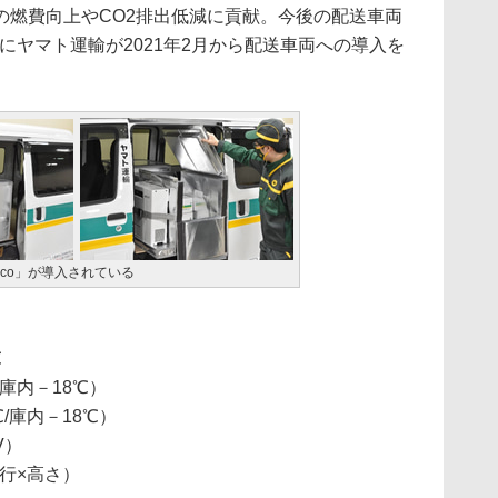
の燃費向上やCO2排出低減に貢献。今後の配送車両
にヤマト運輸が2021年2月から配送車両への導入を
ico」が導入されている
℃
/庫内－18℃）
/庫内－18℃）
V）
奥行×高さ）