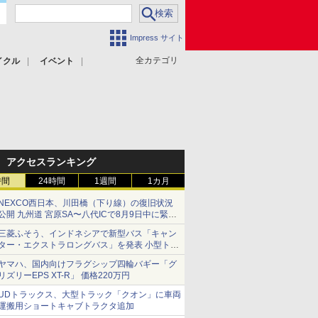
Impress サイト
全カテゴリ
イクル
イベント
アクセスランキング
時間
24時間
1週間
1カ月
NEXCO西日本、川田橋（下り線）の復旧状況
公開 九州道 宮原SA〜八代ICで8月9日中に緊急
車両を通行可能に
三菱ふそう、インドネシアで新型バス「キャン
ター・エクストラロングバス」を発表 小型トラ
ックベースの観光・旅客輸送向けバス
ヤマハ、国内向けフラグシップ四輪バギー「グ
リズリーEPS XT-R」 価格220万円
UDトラックス、大型トラック「クオン」に車両
運搬用ショートキャブトラクタ追加