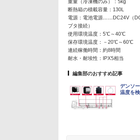
重量（冷凍機のみ）：5kg
断熱箱の積載容量：130L
電源：電池電源……DC24V（D
プタ接続）
使用環境温度：5℃～40℃
保存環境温度：－20℃～60℃
連続稼働時間：約8時間
耐水・耐埃性：IPX5相当
編集部のおすすめ記事
デンソー
温度を検