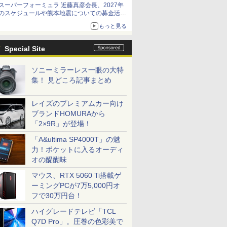
スーパーフォーミュラ 近藤真彦会長、2027年
のスケジュールや熊本地震についての募金活動
を紹介
もっと見る
Special Site
ソニーミラーレス一眼の大特
集！ 見どころ記事まとめ
レイズのプレミアムカー向け
ブランドHOMURAから
「2×9R」が登場！
「A&ultima SP4000T」の魅
力！ポケットに入るオーディ
オの醍醐味
マウス、RTX 5060 Ti搭載ゲ
ーミングPCが7万5,000円オ
フで30万円台！
ハイグレードテレビ「TCL
Q7D Pro」。圧巻の色彩美で