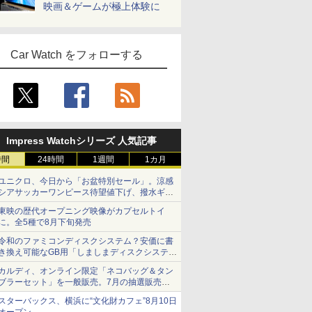
映画＆ゲームが極上体験に
Car Watch をフォローする
Impress Watchシリーズ 人気記事
時間
24時間
1週間
1カ月
ユニクロ、今日から「お盆特別セール」。涼感
シアサッカーワンピース待望値下げ、撥水ギア
ショーツは1990円に
東映の歴代オープニング映像がカプセルトイ
に。全5種で8月下旬発売
令和のファミコンディスクシステム？安価に書
き換え可能なGB用「しましまディスクシステ
ム」
カルディ、オンライン限定「ネコバッグ＆タン
ブラーセット」を一般販売。7月の抽選販売の
当選無効分
スターバックス、横浜に“文化財カフェ”8月10日