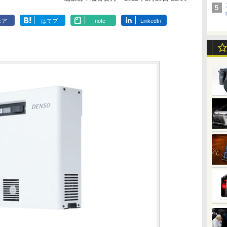
ェア
はてブ
note
LinkedIn