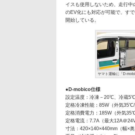
イスも使用しないため、走行中
のEV化にも対応が可能で、すで
開始している。
ヤマト運輸に「D-mob
D-mobico仕様
設定温度：冷凍－20℃、冷蔵5
定格冷凍性能：85W（外気35℃
定格消費電力：185W（外気35℃
定格電流：7.7A（最大12A＠24
寸法：420×140×440mm（幅×