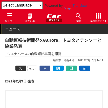
Powered by
Translate
Car Watch
テクノロジー
安全
自動運転
カテゴリ
過去記事
検索
Impressサイト
ニュース
自動運転技術開発のAurora、トヨタとデンソーと
協業発表
シエナベースの自動運転車両を開発
編集部：椿山和雄
2021年2月10日 14:12
リスト
2021年2月9日 発表