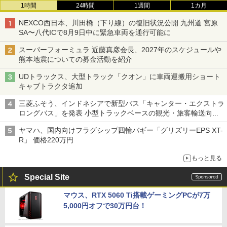
1時間
24時間
1週間
1カ月
NEXCO西日本、川田橋（下り線）の復旧状況公開 九州道 宮原
SA〜八代ICで8月9日中に緊急車両を通行可能に
スーパーフォーミュラ 近藤真彦会長、2027年のスケジュールや
熊本地震についての募金活動を紹介
UDトラックス、大型トラック「クオン」に車両運搬用ショート
キャブトラクタ追加
三菱ふそう、インドネシアで新型バス「キャンター・エクストラ
ロングバス」を発表 小型トラックベースの観光・旅客輸送向け
バス
ヤマハ、国内向けフラグシップ四輪バギー「グリズリーEPS XT-
R」 価格220万円
もっと見る
Special Site
マウス、RTX 5060 Ti搭載ゲーミングPCが7万
5,000円オフで30万円台！