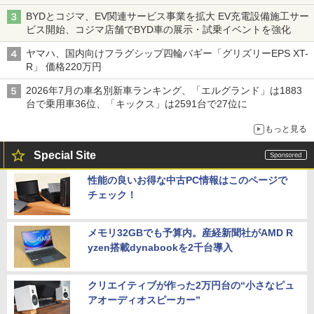
BYDとコジマ、EV関連サービス事業を拡大 EV充電設備施工サー
ビス開始、コジマ店舗でBYD車の展示・試乗イベントを強化
ヤマハ、国内向けフラグシップ四輪バギー「グリズリーEPS XT-
R」 価格220万円
2026年7月の車名別新車ランキング、「エルグランド」は1883
台で乗用車36位、「キックス」は2591台で27位に
もっと見る
Special Site
性能の良いお得な中古PC情報はこのページで
チェック！
メモリ32GBでも予算内。産経新聞社がAMD R
yzen搭載dynabookを2千台導入
クリエイティブが作った2万円台の“小さなピュ
アオーディオスピーカー”