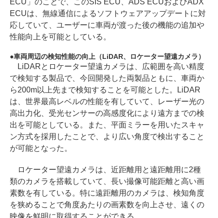
ECU」のことで、このSIS ECU、ADS ECUおよびADX
ECUは、無線通信によるソフトウェアアップデートに対
応していて、ユーザーに車両が渡った後の機能の追加や
性能向上を可能としている。
車両周辺の検知性能の向上（LiDAR、ロケーター望遠カメラ）
LiDARとロケーター望遠カメラは、広範囲を高い精度
で検知する製品で、今回開発した両製品ともに、車両か
ら200m以上先まで検知することを可能とした。LiDAR
は、世界最高レベルの性能を有していて、レーザー光の
高出力化、受光センサーの高感度化により遠方までの検
出を可能としている。また、平面ミラーを用いたスキャ
ン方式を採用したことで、より広い角度で検出すること
が可能となった。
ロケーター望遠カメラは、近距離用と遠距離用に2種
類のカメラを搭載していて、長い撮像可能距離と高い画
素数を有している。特に遠距離用のカメラは、検知角度
を狭めることで角度あたりの画素数を向上させ、遠くの
映像を鮮明に取得することができる。