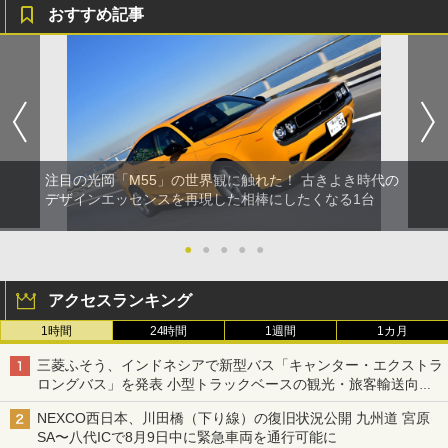
おすすめ記事
注目の光岡「M55」の世界観に触れた！ 古きよき時代の
デザインエッセンスを再現した相棒にしたくなる1台
●
●
●
●
●
アクセスランキング
1時間
24時間
1週間
1カ月
三菱ふそう、インドネシアで新型バス「キャンター・エクストラ
ロングバス」を発表 小型トラックベースの観光・旅客輸送向け
バス
NEXCO西日本、川田橋（下り線）の復旧状況公開 九州道 宮原
SA〜八代ICで8月9日中に緊急車両を通行可能に