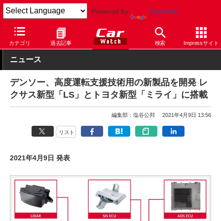
Powered by
Translate
Car Watch
テクノロジー
安全
先進安全
カテゴリ
過去記事
検索
Impressサイト
ニュース
デンソー、高度運転支援技術用の新製品を開発 レ
クサス新型「LS」とトヨタ新型「ミライ」に搭載
編集部：塩谷公邦
2021年4月9日 13:56
リスト
2021年4月9日 発表