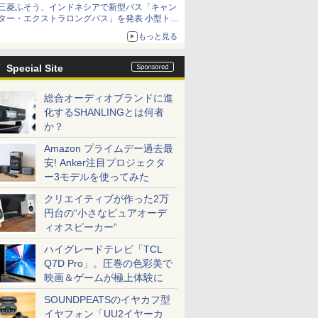
三菱ふそう、インドネシアで新型バス「キャン
ター・エクストラロングバス」を発表 小型トラ
ックベースの観光・旅客輸送向けバス
もっと見る
Special Site
総合オーディオブランドに進
化するSHANLINGとは何者
か？
Amazon プライムデー過去最
安! Anker注目プロジェクタ
ー3モデルを使ってみた
クリエイティブが作った2万
円台の“小さなピュアオーデ
ィオスピーカー”
ハイグレードテレビ「TCL
Q7D Pro」。圧巻の色彩美で
映画＆ゲームが極上体験に
SOUNDPEATSのイヤカフ型
イヤフォン「UU2イヤーカ