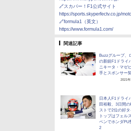
🔗スカパー！F1公式サイト
https://sports.skyperfectv.co.jp/moto
🔗formula1（英文）
https://www.formula1.com/
関連記事
Buzzグループ、
の新鋭F1ドライ
ニキータ・マゼ
手とスポンサー
2021
日本人F1ドライ
田裕毅、3日間の
ストで2位の好タ
トップはフェル
ペンでホンダPU勢
2