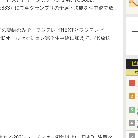
K（CS883）にて各グランプリの予選・決勝を生中継で放
の契約のみで、フジテレビNEXTとフジテレビ
れるHDオールセッション完全生中継に加えて、4K放送
1
れる2021 シーズンは、例年以上に“日本”に注目が