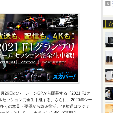
6日のバーレーンGPから開幕する「2021 F1グ
セッション完全生中継する。さらに、2020年シー
、多くの意見・要望から急遽復活。4K放送はフジテ
ービスとして、スカチャン 1 4K（CS882、