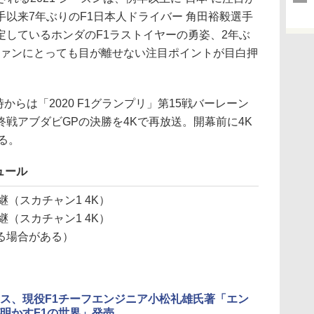
以来7年ぶりのF1日本人ドライバー 角田裕毅選手
定しているホンダのF1ラストイヤーの勇姿、2年ぶ
ファンにとっても目が離せない注目ポイントが目白押
からは「2020 F1グランプリ」第15戦バーレーン
終戦アブダビGPの決勝を4Kで再放送。開幕前に4K
る。
ュール
中継（スカチャン1 4K）
中継（スカチャン1 4K）
る場合がある）
ス、現役F1チーフエンジニア小松礼雄氏著「エン
明かすF1の世界」発売