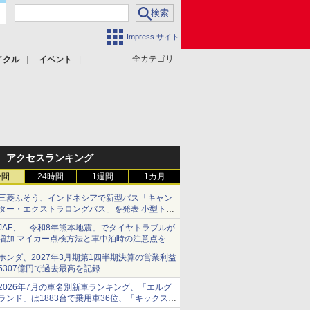
Impress サイト
全カテゴリ
イクル
イベント
アクセスランキング
時間
24時間
1週間
1カ月
三菱ふそう、インドネシアで新型バス「キャン
ター・エクストラロングバス」を発表 小型トラ
ックベースの観光・旅客輸送向けバス
JAF、「令和8年熊本地震」でタイヤトラブルが
増加 マイカー点検方法と車中泊時の注意点を呼
びかけ
ホンダ、2027年3月期第1四半期決算の営業利益
5307億円で過去最高を記録
2026年7月の車名別新車ランキング、「エルグ
ランド」は1883台で乗用車36位、「キックス」
は2591台で27位に