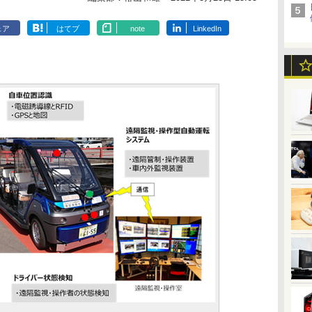
ェア
はてブ
note
LinkedIn