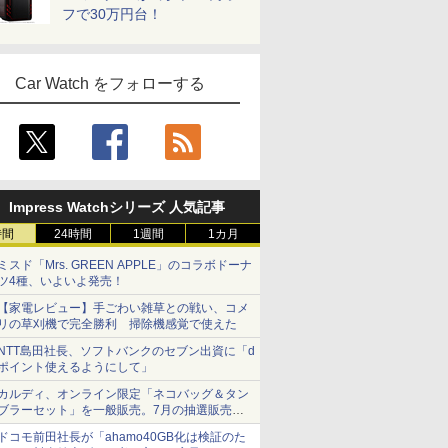
フで30万円台！
Car Watch をフォローする
Impress Watchシリーズ 人気記事
時間
24時間
1週間
1カ月
ミスド「Mrs. GREEN APPLE」のコラボドーナ
ツ4種、いよいよ発売！
【家電レビュー】手ごわい雑草との戦い、コメ
リの草刈機で完全勝利 掃除機感覚で使えた
NTT島田社長、ソフトバンクのセブン出資に「d
ポイント使えるようにして」
カルディ、オンライン限定「ネコバッグ＆タン
ブラーセット」を一般販売。7月の抽選販売の
当選無効分
ドコモ前田社長が「ahamo40GB化は検証のた