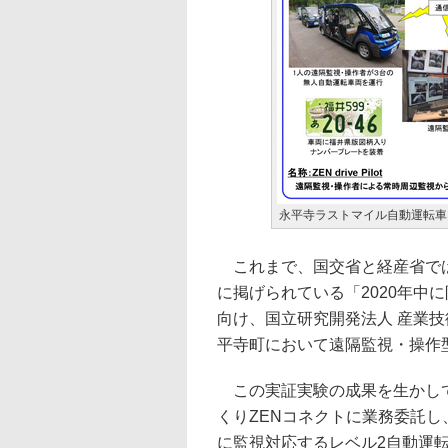
永平寺ラストマイル自動運転車
これまで、国交省と経産省では
に掲げられている「2020年中
向け、国立研究開発法人 産業
平寺町において遠隔監視・操作
この実証実験の成果を生かして、
くりZENコネクトに業務委託し
に監視対応するレベル2自動運