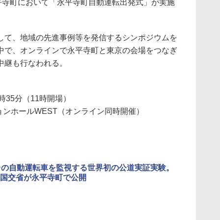
永平寺町において「永平寺町自動運転出発式」が実施
て、地域の先進事例等を発信するシンポジウムを
中で、オンラインで永平寺町と東京の会場をつなぎ
中継も行なわれる。
4時35分（11時開場）
ションホールWEST（オンライン同時開催）
台の自動運転車を監視する世界初の公道実証実験。
国交省が永平寺町で公開