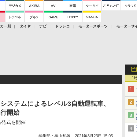
ーカー別
タイヤ
ナビ
ドラレコ
モータースポーツ
モーターサ
1
転システムによるレベル3自動運転車、
運行開始
出発式を開催
編集部：椿山和雄
2021年3月23日 15:05