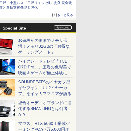
日野、小型バス「日野リエッセII」改良 安全装
備と運転支援機能を強化
もっと見る
Special Site
お値段そのままでメモリ倍
増！メモリ32GBの「お得な
ゲーミングノート」
ハイグレードテレビ「TCL
Q7D Pro」。圧巻の色彩美で
映画＆ゲームが極上体験に
SOUNDPEATSのイヤカフ型
イヤフォン「UU2イヤーカ
フ」をイヤカフマニアが語る
総合オーディオブランドに進
化するSHANLINGとは何者
か？
マウス、RTX 5060 Ti搭載ゲ
ーミングPCが7万5,000円オ