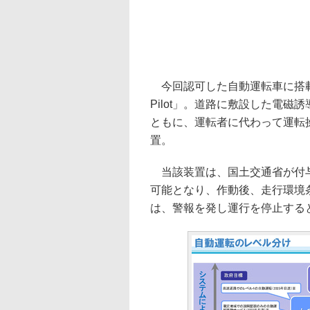
今回認可した自動運転車に搭載さ
Pilot」。道路に敷設した電
ともに、運転者に代わって運転操
置。
当該装置は、国土交通省が付与
可能となり、作動後、走行環境
は、警報を発し運行を停止する