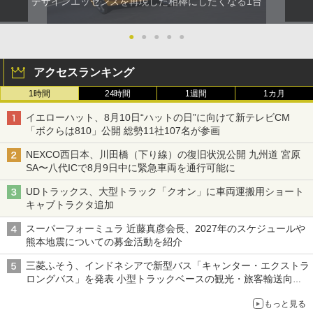
デザインエッセンスを再現した相棒にしたくなる1台
●
●
●
●
●
アクセスランキング
1時間
24時間
1週間
1カ月
イエローハット、8月10日“ハットの日”に向けて新テレビCM
「ボクらは810」公開 総勢11社107名が参画
NEXCO西日本、川田橋（下り線）の復旧状況公開 九州道 宮原
SA〜八代ICで8月9日中に緊急車両を通行可能に
UDトラックス、大型トラック「クオン」に車両運搬用ショート
キャブトラクタ追加
スーパーフォーミュラ 近藤真彦会長、2027年のスケジュールや
熊本地震についての募金活動を紹介
三菱ふそう、インドネシアで新型バス「キャンター・エクストラ
ロングバス」を発表 小型トラックベースの観光・旅客輸送向け
バス
もっと見る