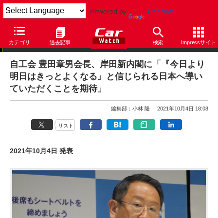
Powered by
Translate
ニュース
カテゴリ
過去記事
検索
Impressサイト
自工会 豊田章男会長、岸田新内閣に「『今日より
明日はきっとよくなる』と信じられる日本へ導い
ていただくことを期待」
編集部：小林 隆
2021年10月4日 18:08
リスト
2021年10月4日 発表