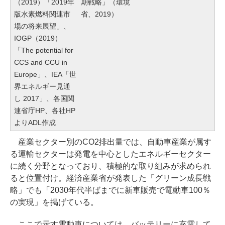
（2019）「2019年
期戦略」（環境
版水素燃料関連市
省、2019）
場の将来展望」、
IOGP（2019）
「The potential for
CCS and CCU in
Europe」、IEA「世
界エネルギー見通
し 2017」、各国関
連省庁HP、各社HP
よりADL作成
産業セクター別のCO2排出量では、自動車産業が属す
る運輸セクターは発電を中心としたエネルギーセクター
に続く分野となっており、積極的な取り組みが求められ
ると位置付け。経済産業省が発表した「グリーン成長戦
略」でも「2030年代半ばまでに新車販売で電動車100％
の実現」を掲げている。
ここで示す電動車については、バッテリーに充電して