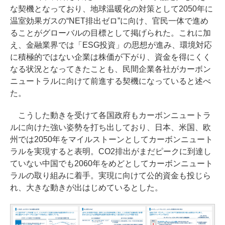
な契機となっており、地球温暖化の対策として2050年に
温室効果ガスの“NET排出ゼロ”に向け、官民一体で進め
ることがグローバルの目標として掲げられた。これに加
え、金融業界では「ESG投資」の思想が進み、環境対応
に積極的ではない企業は株価が下がり、資金を得にくく
なる状況となってきたことも、民間企業各社がカーボン
ニュートラルに向けて前進する契機になっていると述べ
た。
こうした動きを受けて各国政府もカーボンニュートラ
ルに向けた強い姿勢を打ち出しており、日本、米国、欧
州では2050年をマイルストーンとしてカーボンニュート
ラルを実現すると表明。CO2排出がまだピークに到達し
ていない中国でも2060年をめどとしてカーボンニュート
ラルの取り組みに着手。実現に向けて公的資金も投じら
れ、大きな動きが出はじめているとした。