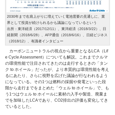
2030年まで右肩上がりに増えていく電池需要の見通しに、業
界として投資が続けられるかも議論になっているという
出所：東洋経済（2017/12/11）、東洋経済（2018/3/22）、日
経新聞（2018/6/28）、AFP通信（2018/6/16）、日経ビジネス
（2018/12）、有識者インタビュー
カーボンニュートラルの視点から重要となるLCA（Lif
e Cycle Assessment）についても解説。これまでクルマ
の環境性能で注目されてきたのは走行するときの「タン
ク to ホイール」だったが、より本質的は環境性能を考え
るにあたり、さらに視野を広げた議論が行なわれるよう
になっている。その1つは燃料の採掘や発電といった段
階から走行までをまとめた「ウェル to ホイール」で、も
う1つはウェル to ホイールに素材の入手や製造、廃棄ま
でを加味したLCAであり、CO2排出の評価も変化してき
ているとした。