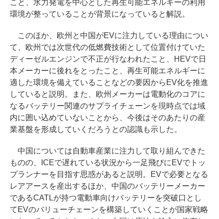
こと、水力発電を中心とした再生可能エネルギーの利用
環境が整っていることが背景になっていると解説。
このほか、欧州と中国がEVに注力している理由につい
て、欧州では次世代の低燃費技術として位置付けていた
ディーゼルエンジンで不正が行なわれたこと、HEVで日
本メーカーに後れをとったこと、再生可能エネルギーに
適した環境を備えていることなどの要因からEV化を推進
していると説明。また、欧州メーカーは電動化のコアに
なるバッテリー関連のサプライチェーンを現時点では域
内に囲い込めていないことから、今後はそのあたりの産
業基盤を形成していくだろうとの認識も示した。
中国については自動車産業に注力して取り組んできた
ものの、ICEで遅れている状況から一足飛びにEVでトッ
プランナーを目指す思惑があると説明。EVで必要となる
レアアースを産出するほか、中国のバッテリーメーカー
であるCATLが持つ電動車向けバッテリーを突破口とし
てEVのバリューチェーンを構築していくことが国家戦略