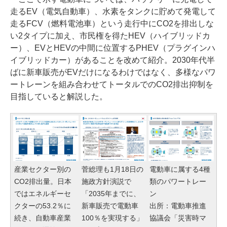
走るEV（電気自動車）、水素をタンクに貯めて発電して
走るFCV（燃料電池車）という走行中にCO2を排出しな
い2タイプに加え、市民権を得たHEV（ハイブリッドカ
ー）、EVとHEVの中間に位置するPHEV（プラグインハ
イブリッドカー）があることを改めて紹介。2030年代半
ばに新車販売がEVだけになるわけではなく、多様なパワ
ートレーンを組み合わせてトータルでのCO2排出抑制を
目指していると解説した。
産業セクター別の
菅総理も1月18日の
電動車に属する4種
CO2排出量。日本
施政方針演説で
類のパワートレー
ではエネルギーセ
「2035年までに、
ン
クターの53.2％に
新車販売で電動車
出所：電動車推進
続き、自動車産業
100％を実現する」
協議会「災害時マ