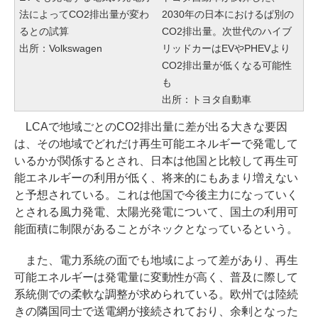
法によってCO2排出量が変わ
2030年の日本におけるぱ別の
るとの試算
CO2排出量。次世代のハイブ
出所：Volkswagen
リッドカーはEVやPHEVより
CO2排出量が低くなる可能性
も
出所：トヨタ自動車
LCAで地域ごとのCO2排出量に差が出る大きな要因
は、その地域でどれだけ再生可能エネルギーで発電して
いるかが関係するとされ、日本は他国と比較して再生可
能エネルギーの利用が低く、将来的にもあまり増えない
と予想されている。これは他国で今後主力になっていく
とされる風力発電、太陽光発電について、国土の利用可
能面積に制限があることがネックとなっているという。
また、電力系統の面でも地域によって差があり、再生
可能エネルギーは発電量に変動性が高く、普及に際して
系統側での柔軟な調整が求められている。欧州では陸続
きの隣国同士で送電網が接続されており、余剰となった