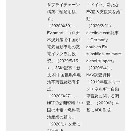
サプライチェーン
「ドイツ、新たな
構築に軸足を移
EV購入支援策を始
す」
動」
（2020/4/30）、
（2020/2/21）、
Ev smart「コロナ
electirve.com記事
不況対策で中国が
「Germany
電気自動車用の充
doubles EV
電インフラに投
subsidies, no more
資」（2020/5/15
diesel support」
）、36Kr記事「新
（2020/6/4）、
技术|中国氢燃料电
NeV調査資料
池车离普及还有多
「2019年度クリー
远」
ンエネルギー自動
（2020/3/27）、
車普及に関する調
NEDO公開資料「中
査」（2020/3）を
国の水素・燃料電
基にADL作成
池産業の動向」
（2020/1）を元に