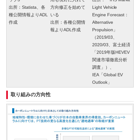
出所：Statista、各
方向修正を始めて
Light Vehicle
種公開情報よりADL
いる
Engine Forecast：
作成
出所：各種公開情
Alternative
報よりADL作成
Propulsion」
（2019/03、
2020/03、富士経済
「2019年版HEVEV
関連市場徹底分析
調査」）、
IEA「Global EV
Outlook」
取り組みの方向性