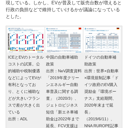
現している。しかし、EVが普及して販売台数が増えると
行政の負担などで維持していけるかが議論になっている
とした。
ICEとEVのトータル
中国の自動車補助
ドイツの自動車補
コストの試算。公
政策
助政策
的補助や税制優遇
出所：NeV調査資料
出所：世界×自動車
などによってEVが
「2019年度クリー
×環境規制記事「ド
有利となってお
ンエネルギー自動
イツ政府のEV購入
り、とくに補助な
車普及に関する調
奨励金『環境ボー
どが大きいフラン
査」（2020/3）、
ナス』支給期間、
スで差が大きく出
ジェトロビジネス
2020年末まで延
ている
短信「新エネ車補
長」
出所：ADL
助金は2022年まで
（2019/6/11）、
延長、FCV支援は
NNA RUROPE記事