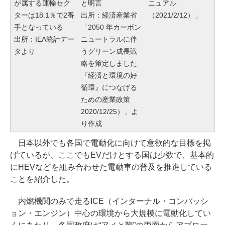
が属する運輸セク
と明言
ニュアル
ターは18.1％で2番
出所：経済産業省
（2021/2/12）」
手となっている
「2050 年カーボン
出所：IEA統計デー
ニュートラルに伴
タより
うグリーン成長戦
略を策定しました
『経済と環境の好
循環』につなげる
ための産業政策
2020/12/25）」よ
り作成
日本以外でも各国で電動化に向けて意欲的な目標を掲
げているが、ここでもEVだけとする国は少数で、基本的
にHEVなどを組み合わせた電動車の普及を推進している
ことを紹介した。
内燃機関のみで走るICE（インターナル・コンバッシ
ョン・エンジン）中心の環境から大規模に電動化してい