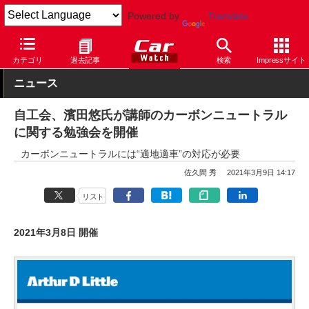
Powered by
Translate
Car Watch
テクノロジー
その他
カテゴリ
過去記事
検索
Impressサイト
ニュース
自工会、濱田悠氏が講師のカーボンニュートラル
に関する勉強会を開催
カーボンニュートラルには“適地適車”の対応が必要
佐久間 秀
2021年3月9日 14:17
リスト
2021年3月8日 開催