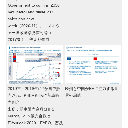
Government to confirm 2030
new petrol and diesel car
sales ban next
week（2020/11）」「ノルウ
ェー国政選挙党首討論（
2017/9 ）」等より作成
2010年～2019年に7か国で販
欧州と中国がEVに注力する背
売されたPHEV＆EVの新車販
景や思惑
売割合
出所：新車販売台数はIHS
Markit、ZEV販売台数は
EVoutlook 2020、EAFO、普及