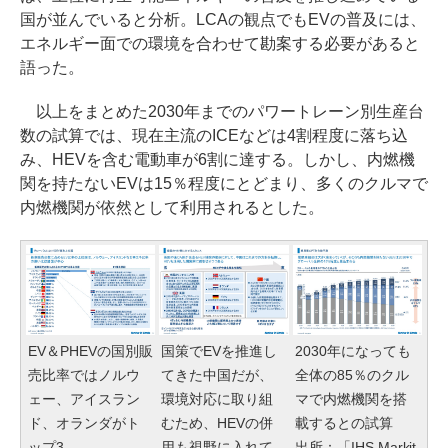
国が並んでいると分析。LCAの観点でもEVの普及には、
エネルギー面での環境を合わせて勘案する必要があると
語った。
以上をまとめた2030年までのパワートレーン別生産台
数の試算では、現在主流のICEなどは4割程度に落ち込
み、HEVを含む電動車が6割に達する。しかし、内燃機
関を持たないEVは15％程度にとどまり、多くのクルマで
内燃機関が依然として利用されるとした。
EV＆PHEVの国別販
国策でEVを推進し
2030年になっても
売比率ではノルウ
てきた中国だが、
全体の85％のクル
ェー、アイスラン
環境対応に取り組
マで内燃機関を搭
ド、オランダがト
むため、HEVの併
載するとの試算
ップ3
用も視野に入れて
出所：「IHS Markit