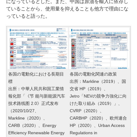
になっているとした。また、中国は原油を輸入に依存し
ていることから、使用量を抑えることも他方で理由にな
っていると語った。
各国の電動化における長期目
各国の電動化関連の政策
標
出所：Markline（2019）、国
出所：中華人民共和国工業情
交省 HP（2019）、
報化部「《节 能与新能源汽车
Jetro「NEVの競争力強化に向
技术路线图 2.0》正式发布
けた取り組み（2019）」、
（2020/10/27、
CVRP（2020）、
Markline（2020）、
CARBHP（2020）、欧州連合
CARB（2020）、Energy
HP（2020）、Urban Access
Efficiency Renewable Energy
Regulations in