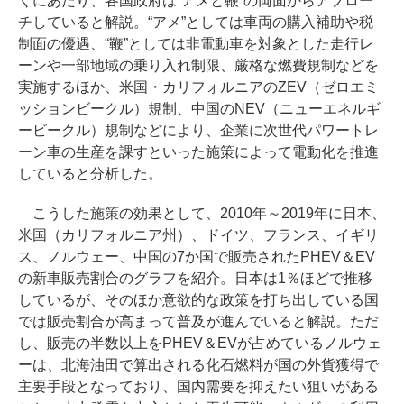
くにあたり、各国政府は“アメと鞭”の両面からアプロー
チしていると解説。“アメ”としては車両の購入補助や税
制面の優遇、“鞭”としては非電動車を対象とした走行レ
ーンや一部地域の乗り入れ制限、厳格な燃費規制などを
実施するほか、米国・カリフォルニアのZEV（ゼロエミ
ッションビークル）規制、中国のNEV（ニューエネルギ
ービークル）規制などにより、企業に次世代パワートレ
ーン車の生産を課すといった施策によって電動化を推進
していると分析した。
こうした施策の効果として、2010年～2019年に日本、
米国（カリフォルニア州）、ドイツ、フランス、イギリ
ス、ノルウェー、中国の7か国で販売されたPHEV＆EV
の新車販売割合のグラフを紹介。日本は1％ほどで推移
しているが、そのほか意欲的な政策を打ち出している国
では販売割合が高まって普及が進んでいると解説。ただ
し、販売の半数以上をPHEV＆EVが占めているノルウェ
ーは、北海油田で算出される化石燃料が国の外貨獲得で
主要手段となっており、国内需要を抑えたい狙いがある