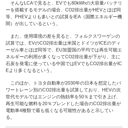
そんなLCAで見ると、EVでも80kWhの大容量バッテリ
ーを搭載するモデルの場合、CO2排出量がHEVとほぼ同
等、PHEVよりも多いとの試算をIEA（国際エネルギー機
関）が出しているという。
また、使用環境の差を見ると、フォルクスワーゲンの
試算では、EVのCO2排出量は米国とドイツがICEのディ
ーゼル車とほぼ同等で、EU加盟国の平均では再生可能エ
ネルギーの利用が多くなってCO2排出量が下がり、主に
石炭を発電に使っている中国ではEVでもCO2排出量がIC
Eより多くなるという。
このほか、トヨタ自動車が2030年の日本を想定したパ
ワートレーン別のCO2排出量を試算しており、HEVの次
世代モデルではエンジンの熱効率を50％まで引き上げ、
再生可能な燃料を20％ブレンドした場合のCO2排出量が
電動車4種類で最も低くなる可能性があると示してい
る。