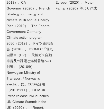
2019）、CA
Europe（2020）、Motor
Governor（2020）、French
Fan.jp（2020）等より作成
Strategy for Energy and
climate Multi Annual Energy
Plan（2019）、The Federal
Government Germany
Climate action program
2030（2019）、ドイツ連邦議
会（2016）、JOGMEC「電気
自動車（EV）・天然ガス自動
車普及の課題と燃料需給への
影響」（2018/9）、
Norwegian Ministry of
Transport「Norway is
electric」に。CCSも活用
（2019/8/11）、GOV.UK：
Press release PM launches
UN Climate Summit in the
UK（2020）、「Report: