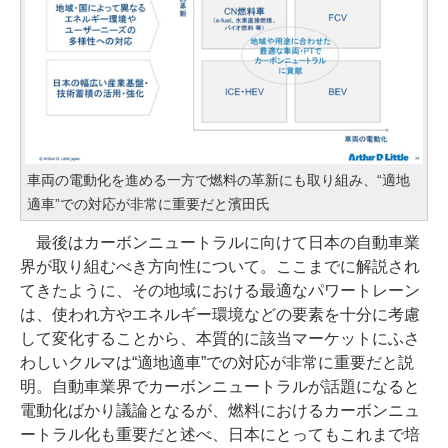
車両の電動化を進める一方で燃料の革新にも取り組み、“適地
適車”での対応が非常に重要だと濱田氏
最後はカーボンニュートラルに向けて日本の自動車業
界が取り組むべき方向性について。ここまでに解説され
てきたように、その地域における最適なパワートレーン
は、使われ方やエネルギー環境などの要素を十分に考慮
して変化することから、本質的に該当マーケットにふさ
わしいクルマは“適地適車”での対応が非常に重要だと説
明。自動車業界でカーボンニュートラルが話題になると
電動化ばかり議論となるが、燃料におけるカーボンニュ
ートラル化も重要だと述べ、日本にとってもこれまで培