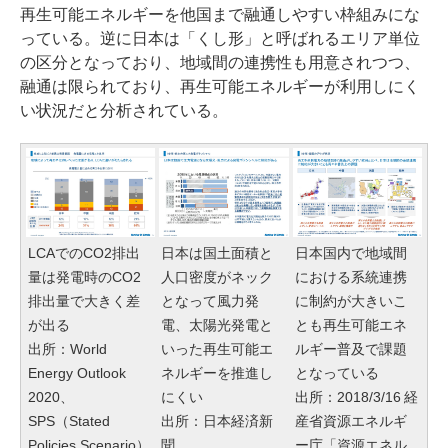
再生可能エネルギーを他国まで融通しやすい枠組みにな
っている。逆に日本は「くし形」と呼ばれるエリア単位
の区分となっており、地域間の連携性も用意されつつ、
融通は限られており、再生可能エネルギーが利用しにく
い状況だと分析されている。
LCAでのCO2排出
日本は国土面積と
日本国内で地域間
量は発電時のCO2
人口密度がネック
における系統連携
排出量で大きく差
となって風力発
に制約が大きいこ
が出る
電、太陽光発電と
とも再生可能エネ
出所：World
いった再生可能エ
ルギー普及で課題
Energy Outlook
ネルギーを推進し
となっている
2020、
にくい
出所：2018/3/16 経
SPS（Stated
出所：日本経済新
産省資源エネルギ
Policies Scenario）
聞
ー庁「資源エネル