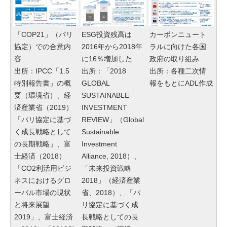
「COP21」（パリ
ESG投資残高は
カーボンニュート
協定）での合意内
2016年から2018年
ラルに向けた各国
容
に16％増加した
政府の取り組み
出所：IPCC「1.5
出所：「2018
出所：各種二次情
特別報告書」の概
GLOBAL
報をもとにADL作成
要（環境省）、経
SUSTAINABLE
済産業省（2019）
INVESTMENT
「パリ協定に基づ
REVIEW」（Global
く成長戦略として
Sustainable
の長期戦略」、富
Investment
士経済（2018）
Alliance, 2018）、
「CO2利活用ビジ
「未来投資戦略
ネスにおけるグロ
2018」（経済産業
ーバル市場の現状
省、2018）、「パ
と将来展望
リ協定に基づく成
2019」、富士経済
長戦略としての長