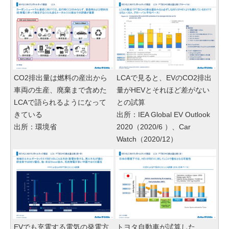
CO2排出量は燃料の産出から
LCAで見ると、EVのCO2排出
車両の生産、廃棄まで含めた
量がHEVとそれほど差がない
LCAで語られるようになって
との試算
きている
出所：IEA Global EV Outlook
出所：環境省
2020（2020/6 ）、Car
Watch（2020/12）
EVでも充電する電気の発電方
トヨタ自動車が試算した、