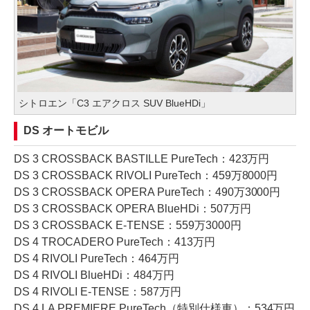
シトロエン「C3 エアクロス SUV BlueHDi」
DS オートモビル
DS 3 CROSSBACK BASTILLE PureTech：423万円
DS 3 CROSSBACK RIVOLI PureTech：459万8000円
DS 3 CROSSBACK OPERA PureTech：490万3000円
DS 3 CROSSBACK OPERA BlueHDi：507万円
DS 3 CROSSBACK E-TENSE：559万3000円
DS 4 TROCADERO PureTech：413万円
DS 4 RIVOLI PureTech：464万円
DS 4 RIVOLI BlueHDi：484万円
DS 4 RIVOLI E-TENSE：587万円
DS 4 LA PREMIERE PureTech（特別仕様車）：534万円