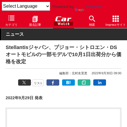
Powered by
Translate
Car Watch
自動車
プジョー
カテゴリ
過去記事
検索
Impressサイト
ニュース
Stellantisジャパン、プジョー・シトロエン・DS
オートモビルの一部モデルで10月1日出荷分から価
格を改定
編集部：北村友里恵
2022年9月30日 09:00
リスト
2022年9月29日 発表