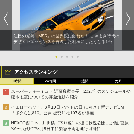
注目の光岡「M55」の世界観に触れた！ 古きよき時代の
デザインエッセンスを再現した相棒にしたくなる1台
●
●
●
●
●
アクセスランキング
1時間
24時間
1週間
1カ月
スーパーフォーミュラ 近藤真彦会長、2027年のスケジュールや
熊本地震についての募金活動を紹介
イエローハット、8月10日“ハットの日”に向けて新テレビCM
「ボクらは810」公開 総勢11社107名が参画
NEXCO西日本、川田橋（下り線）の復旧状況公開 九州道 宮原
SA〜八代ICで8月9日中に緊急車両を通行可能に