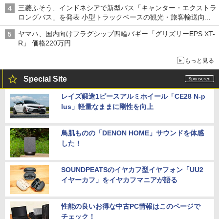
三菱ふそう、インドネシアで新型バス「キャンター・エクストラ
ロングバス」を発表 小型トラックベースの観光・旅客輸送向け
バス
ヤマハ、国内向けフラグシップ四輪バギー「グリズリーEPS XT-
R」 価格220万円
もっと見る
Special Site
レイズ鍛造1ピースアルミホイール「CE28 N-p
lus」軽量なままに剛性を向上
鳥肌ものの「DENON HOME」サウンドを体感
した！
SOUNDPEATSのイヤカフ型イヤフォン「UU2
イヤーカフ」をイヤカフマニアが語る
性能の良いお得な中古PC情報はこのページで
チェック！