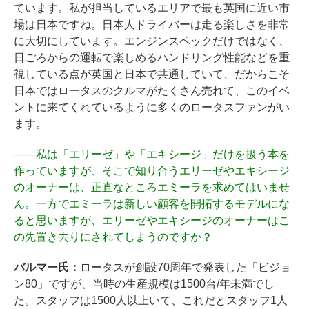
ています。私が担当しているエリアで最も英国に近い市
場は日本ですね。日本人ドライバーは走る楽しさを非常
に大切にしています。エンジンスペックだけではなく、
日ごろからの運転で楽しめるハンドリング性能などを重
視している点が英国と日本で共通していて、だからこそ
日本ではロータスのクルマがたくさん売れて、このイベ
ントに来てくれているように多くのロータスファンがい
ます。
――
私は「エリーゼ」や「エキシージ」だけを扱う本を
作っていますが、そこで知り合うエリーゼやエキシージ
のオーナーは、正直なところエミーラを求めてはいませ
ん。一方でエミーラは新しい顧客を開拓するモデルにな
ると思いますが、エリーゼやエキシージのオーナーはこ
の先置き去りにされてしまうのですか？
バルマー氏：
ロータスが創設70周年で発表した「ビジョ
ン80」ですが、当時の生産規模は1500台/年未満でし
た。スタッフは1500人以上いて、これだとスタッフ1人