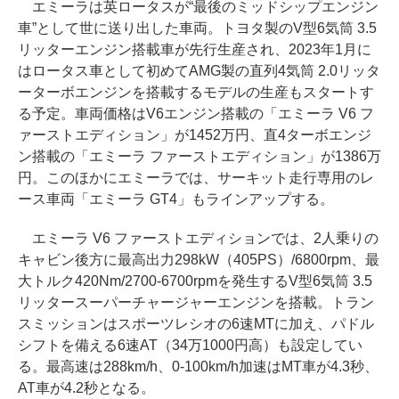
エミーラは英ロータスが“最後のミッドシップエンジン
車”として世に送り出した車両。トヨタ製のV型6気筒 3.5
リッターエンジン搭載車が先行生産され、2023年1月に
はロータス車として初めてAMG製の直列4気筒 2.0リッタ
ーターボエンジンを搭載するモデルの生産もスタートす
る予定。車両価格はV6エンジン搭載の「エミーラ V6 フ
ァーストエディション」が1452万円、直4ターボエンジ
ン搭載の「エミーラ ファーストエディション」が1386万
円。このほかにエミーラでは、サーキット走行専用のレ
ース車両「エミーラ GT4」もラインアップする。
エミーラ V6 ファーストエディションでは、2人乗りの
キャビン後方に最高出力298kW（405PS）/6800rpm、最
大トルク420Nm/2700-6700rpmを発生するV型6気筒 3.5
リッタースーパーチャージャーエンジンを搭載。トラン
スミッションはスポーツレシオの6速MTに加え、パドル
シフトを備える6速AT（34万1000円高）も設定してい
る。最高速は288km/h、0-100km/h加速はMT車が4.3秒、
AT車が4.2秒となる。