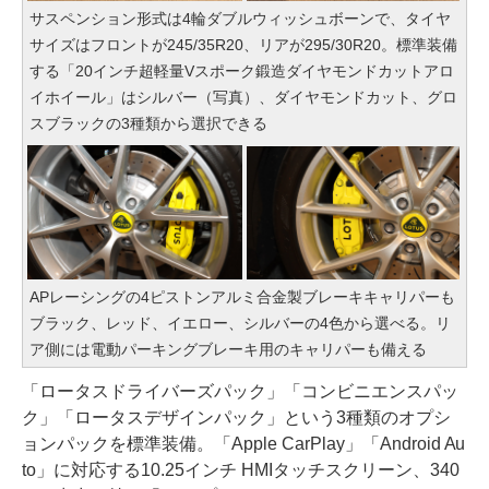
サスペンション形式は4輪ダブルウィッシュボーンで、タイヤ
サイズはフロントが245/35R20、リアが295/30R20。標準装備
する「20インチ超軽量Vスポーク鍛造ダイヤモンドカットアロ
イホイール」はシルバー（写真）、ダイヤモンドカット、グロ
スブラックの3種類から選択できる
APレーシングの4ピストンアルミ合金製ブレーキキャリパーも
ブラック、レッド、イエロー、シルバーの4色から選べる。リ
ア側には電動パーキングブレーキ用のキャリパーも備える
「ロータスドライバーズパック」「コンビニエンスパッ
ク」「ロータスデザインパック」という3種類のオプシ
ョンパックを標準装備。「Apple CarPlay」「Android Au
to」に対応する10.25インチ HMIタッチスクリーン、340