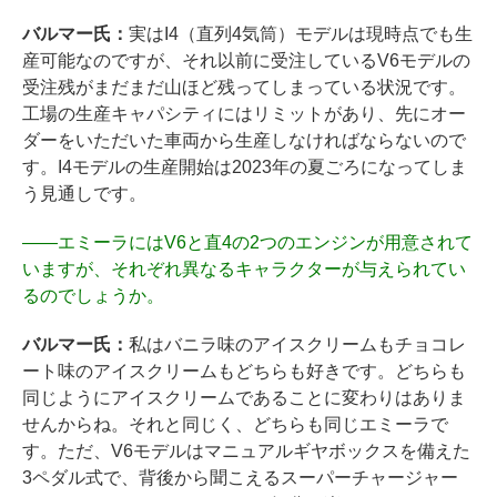
バルマー氏：
実はI4（直列4気筒）モデルは現時点でも生
産可能なのですが、それ以前に受注しているV6モデルの
受注残がまだまだ山ほど残ってしまっている状況です。
工場の生産キャパシティにはリミットがあり、先にオー
ダーをいただいた車両から生産しなければならないので
す。I4モデルの生産開始は2023年の夏ごろになってしま
う見通しです。
――
エミーラにはV6と直4の2つのエンジンが用意されて
いますが、それぞれ異なるキャラクターが与えられてい
るのでしょうか。
バルマー氏：
私はバニラ味のアイスクリームもチョコレ
ート味のアイスクリームもどちらも好きです。どちらも
同じようにアイスクリームであることに変わりはありま
せんからね。それと同じく、どちらも同じエミーラで
す。ただ、V6モデルはマニュアルギヤボックスを備えた
3ペダル式で、背後から聞こえるスーパーチャージャー