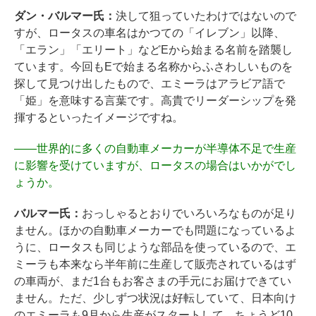
ダン・バルマー氏：
決して狙っていたわけではないので
すが、ロータスの車名はかつての「イレブン」以降、
「エラン」「エリート」などEから始まる名前を踏襲し
ています。今回もEで始まる名称からふさわしいものを
探して見つけ出したもので、エミーラはアラビア語で
「姫」を意味する言葉です。高貴でリーダーシップを発
揮するといったイメージですね。
――
世界的に多くの自動車メーカーが半導体不足で生産
に影響を受けていますが、ロータスの場合はいかがでし
ょうか。
バルマー氏：
おっしゃるとおりでいろいろなものが足り
ません。ほかの自動車メーカーでも問題になっているよ
うに、ロータスも同じような部品を使っているので、エ
ミーラも本来なら半年前に生産して販売されているはず
の車両が、まだ1台もお客さまの手元にお届けできてい
ません。ただ、少しずつ状況は好転していて、日本向け
のエミーラも9月から生産がスタートして、ちょうど10