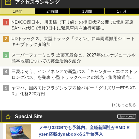
アクセスランキング
1時間
24時間
1週間
1カ月
NEXCO西日本、川田橋（下り線）の復旧状況公開 九州道 宮原
SA〜八代ICで8月9日中に緊急車両を通行可能に
UDトラックス、大型トラック「クオン」に車両運搬用ショート
キャブトラクタ追加
スーパーフォーミュラ 近藤真彦会長、2027年のスケジュールや
熊本地震についての募金活動を紹介
三菱ふそう、インドネシアで新型バス「キャンター・エクストラ
ロングバス」を発表 小型トラックベースの観光・旅客輸送向け
バス
ヤマハ、国内向けフラグシップ四輪バギー「グリズリーEPS XT-
R」 価格220万円
もっと見る
Special Site
メモリ32GBでも予算内。産経新聞社がAMD R
yzen搭載dynabookを2千台導入