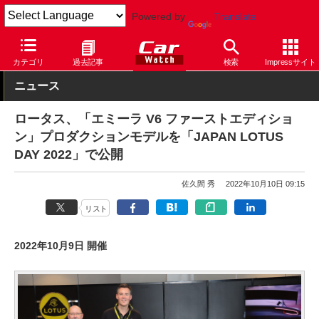
Powered by
Translate
Car Watch
自動車
ロータス
その他
カテゴリ
過去記事
検索
Impressサイト
ニュース
ロータス、「エミーラ V6 ファーストエディショ
ン」プロダクションモデルを「JAPAN LOTUS
DAY 2022」で公開
佐久間 秀
2022年10月10日 09:15
リスト
2022年10月9日 開催