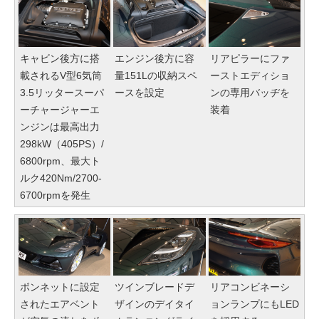
キャビン後方に搭
エンジン後方に容
リアピラーにファ
載されるV型6気筒
量151Lの収納スペ
ーストエディショ
3.5リッタースーパ
ースを設定
ンの専用バッヂを
ーチャージャーエ
装着
ンジンは最高出力
298kW（405PS）/
6800rpm、最大ト
ルク420Nm/2700-
6700rpmを発生
ボンネットに設定
ツインブレードデ
リアコンビネーシ
されたエアベント
ザインのデイタイ
ョンランプにもLED