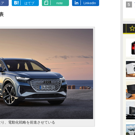
ェア
はてブ
note
LinkedIn
表
なり、電動化戦略を前進させている