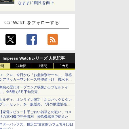
なままに剛性を向上
Car Watch をフォローする
Impress Watchシリーズ 人気記事
時間
24時間
1週間
1カ月
ユニクロ、今日から「お盆特別セール」。涼感
シアサッカーワンピース待望値下げ、撥水ギア
ショーツは1990円に
東映の歴代オープニング映像がカプセルトイ
に。全5種で8月下旬発売
カルディ、オンライン限定「ネコバッグ＆タン
ブラーセット」を一般販売。7月の抽選販売の
当選無効分
【家電レビュー】手ごわい雑草との戦い、コメ
リの草刈機で完全勝利 掃除機感覚で使えた
スターバックス、横浜に“文化財カフェ”8月10日