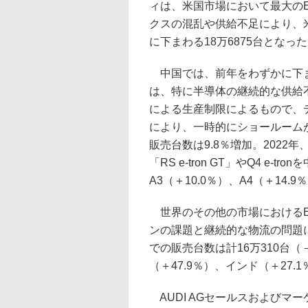
ィは、米国市場において最大の
クスの混乱や供給不足により、
に下まわる18万6875台となった
中国では、前年をわずかに下まわ
は、特に半導体の継続的な供給不
による生産制限によるもので、
により、一時的にショールーム
販売台数は9.8％増加。2022年、ア
「RS e-tron GT」やQ4 
A3（＋10.0％）、A4（＋14
世界のその他の市場におけるEV
ンの課題と継続的な物流の問題
での販売台数は計16万310台
（＋47.9％）、インド（＋27
AUDI AGセールスおよびマ