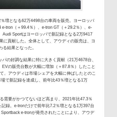
2％増となる62万4498台の車両を販売。ヨーロッパ
ron（＋99.4％）、e-tron GT（＋29.2％）、e-
、Audi Sportはヨーロッパで新記録となる2万9417
結果に貢献した。全体として、アウディの販売は、ヨ
まわる結果となった。
の好調な結果に特に大きく貢献（21万4678台、
、EVの販売台数が大幅に増加（＋87.8％）したこと
して、アウディは市場シェアを大幅に伸ばしたとのこ
国内市場で新記録を達成し、前年比43％増となる1万
需要がかつてないほど高まり、2021年比47.3％
記録。e-tronだけで前年比7.2％増となる1万397台
 Sportback e-tronが発売されたことにより、アウデ