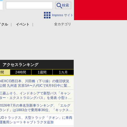
Impress サイト
全カテゴリ
イクル
イベント
アクセスランキング
時間
24時間
1週間
1カ月
NEXCO西日本、川田橋（下り線）の復旧状況
公開 九州道 宮原SA〜八代ICで8月9日中に緊急
車両を通行可能に
三菱ふそう、インドネシアで新型バス「キャン
ター・エクストラロングバス」を発表 小型トラ
ックベースの観光・旅客輸送向けバス
2026年7月の車名別新車ランキング、「エルグ
ランド」は1883台で乗用車36位、「キックス」
は2591台で27位に
UDトラックス、大型トラック「クオン」に車両
運搬用ショートキャブトラクタ追加