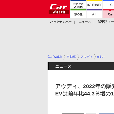
バックナンバー
ニュース
試乗記 メ
カスタム
Car Watch
自動車
アウディ
e-tron
ニュース
アウディ、2022年の販
EVは前年比44.3％増の1