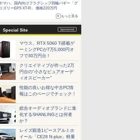
ヤマハ、国内向けフラグシップ四輪バギー「グ
リズリーEPS XT-R」 価格220万円
もっと見る
Special Site
マウス、RTX 5060 Ti搭載ゲ
ーミングPCが7万5,000円オ
フで30万円台！
クリエイティブが作った2万
円台の“小さなピュアオーデ
ィオスピーカー”
性能の良いお得な中古PC情
報はこのページでチェック！
総合オーディオブランドに進
化するSHANLINGとは何者
か？
レイズ鍛造1ピースアルミホ
イール「CE28 N-plus」軽量