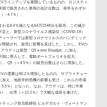
EVラインアップを展開しているものの、ロジスティ
米国で販売された車両の合計台数は、前年をわずか
（－4.7％）。
る8.4％減となる64万2548台を販売。この減少
足と、新型コロナウイルス感染症（COVID-19）
ディーラーでは新型コロナウイルスのパンデミック
が閉鎖され、販売に影響を及ぼした。しかし、EVの
ウディは新型「Q5 e-tron Roadjet」に加え、
e-tronを中国に導入して、電動ポートフォリオを拡大。
.9％）、Q5（＋4.5％）の販売台数はさらに増加した。
の需要は90.2％増加したものの、サプライチェー
に加え、地政学的危機の影響も受け、これらの市場
（－3.5％）となった。なお、アウディは、特に中東
.1％）、台湾（＋22.2％）で大幅な成長を遂げた。
ーケティング担当取締役 ヒルデガルト・ヴォートマン