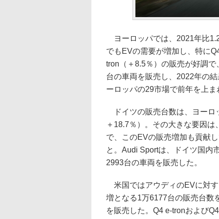
ヨーロッパでは、2021年比1.
でもEVの需要が増加し、特にQ4 e-t
tron（＋8.5％）の販売が好調で
台の車両を販売し、2022年の
ーロッパの29市場で前年を上
ドイツの販売台数は、ヨーロッパ
＋18.7％）。その大きな要因は
で、このEVの販売増加も貢献
と。Audi Sportは、ドイツ
2993台の車両を販売した。
米国ではアウディのEVに対する
増となる1万6177台の販売台数を
を販売した。Q4 e-tronおよびQ4