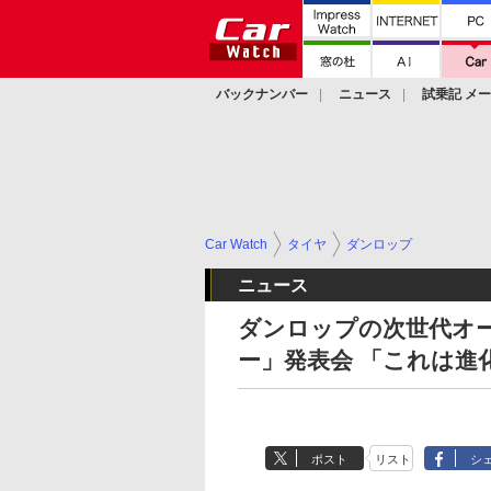
バックナンバー
ニュース
試乗記 メ
カスタム
Car Watch
タイヤ
ダンロップ
ニュース
ダンロップの次世代オ
ー」発表会 「これは進
ポスト
リスト
シ