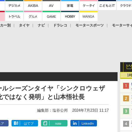
ーカー別
タイヤ
ナビ
ドラレコ
モータースポーツ
モーターサ
1
ールシーズンタイヤ「シンクロウェザ
化ではなく発明」と山本悟社長
編集部：塩谷公邦
2024年7月23日 11:17
ェア
はてブ
note
LinkedIn