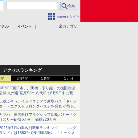
Impress サイト
全カテゴリ
イクル
イベント
アクセスランキング
時間
24時間
1週間
1カ月
NEXCO西日本、川田橋（下り線）の復旧状況
公開 九州道 宮原SA〜八代ICで8月9日中に緊急
車両を通行可能に
三菱ふそう、インドネシアで新型バス「キャン
ター・エクストラロングバス」を発表 小型トラ
ックベースの観光・旅客輸送向けバス
ヤマハ、国内向けフラグシップ四輪バギー「グ
リズリーEPS XT-R」 価格220万円
2026年7月の車名別新車ランキング、「エルグ
ランド」は1883台で乗用車36位、「キックス」
は2591台で27位に