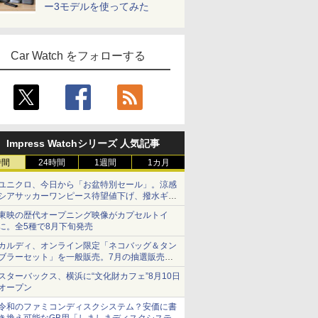
ー3モデルを使ってみた
Car Watch をフォローする
Impress Watchシリーズ 人気記事
時間
24時間
1週間
1カ月
ユニクロ、今日から「お盆特別セール」。涼感
シアサッカーワンピース待望値下げ、撥水ギア
ショーツは1990円に
東映の歴代オープニング映像がカプセルトイ
に。全5種で8月下旬発売
カルディ、オンライン限定「ネコバッグ＆タン
ブラーセット」を一般販売。7月の抽選販売の
当選無効分
スターバックス、横浜に“文化財カフェ”8月10日
オープン
令和のファミコンディスクシステム？安価に書