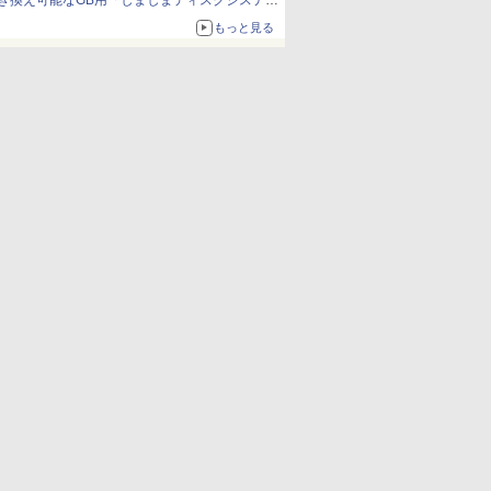
き換え可能なGB用「しましまディスクシステ
ム」
もっと見る