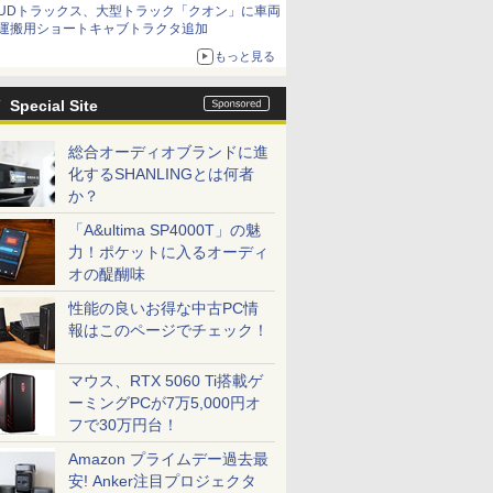
UDトラックス、大型トラック「クオン」に車両
運搬用ショートキャブトラクタ追加
もっと見る
Special Site
総合オーディオブランドに進
化するSHANLINGとは何者
か？
「A&ultima SP4000T」の魅
力！ポケットに入るオーディ
オの醍醐味
性能の良いお得な中古PC情
報はこのページでチェック！
マウス、RTX 5060 Ti搭載ゲ
ーミングPCが7万5,000円オ
フで30万円台！
Amazon プライムデー過去最
安! Anker注目プロジェクタ