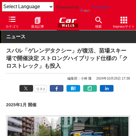
Powered by
Translate
Car Watch
自動車
スバル
カテゴリ
過去記事
検索
Impressサイト
ニュース
スバル「ゲレンデタクシー」が復活、苗場スキー
場で開催決定 ストロングハイブリッド仕様の「ク
ロストレック」も投入
編集部：小林 隆
2024年10月25日 17:38
リスト
2025年1月 開催