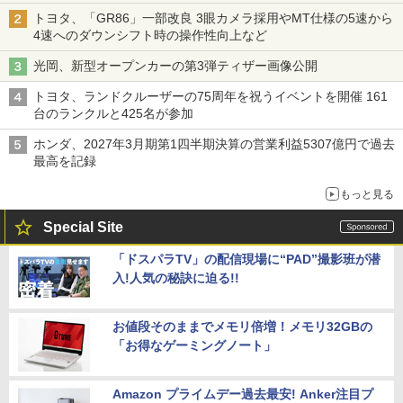
トヨタ、「GR86」一部改良 3眼カメラ採用やMT仕様の5速から
4速へのダウンシフト時の操作性向上など
光岡、新型オープンカーの第3弾ティザー画像公開
トヨタ、ランドクルーザーの75周年を祝うイベントを開催 161
台のランクルと425名が参加
ホンダ、2027年3月期第1四半期決算の営業利益5307億円で過去
最高を記録
もっと見る
Special Site
「ドスパラTV」の配信現場に“PAD”撮影班が潜
入!人気の秘訣に迫る!!
お値段そのままでメモリ倍増！メモリ32GBの
「お得なゲーミングノート」
Amazon プライムデー過去最安! Anker注目プ