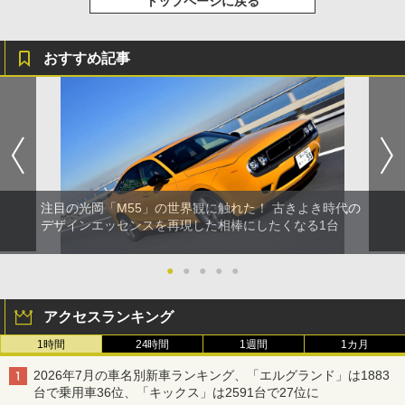
トップページに戻る
おすすめ記事
注目の光岡「M55」の世界観に触れた！ 古きよき時代の
デザインエッセンスを再現した相棒にしたくなる1台
●
●
●
●
●
アクセスランキング
1時間
24時間
1週間
1カ月
2026年7月の車名別新車ランキング、「エルグランド」は1883
台で乗用車36位、「キックス」は2591台で27位に