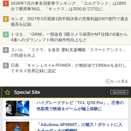
2026年7月の車名別新車ランキング、「エルグランド」は1883
台で乗用車36位、「キックス」は2591台で27位に
ホンダ、2027年3月期第1四半期決算の営業利益5307億円で過去
最高を記録
トヨタ、「GR86」一部改良 3眼カメラ採用やMT仕様の5速から
4速へのダウンシフト時の操作性向上など
スバル、「ステラ」を改良 運転支援機能「スマートアシスト」
の性能を向上
日産、「キャシュカイe-POWER」が無給油で1980kmを走行し
てギネス世界記録に認定
もっと見る
Special Site
ハイグレードテレビ「TCL Q7D Pro」。圧巻の
色彩美で映画＆ゲームが極上体験に
「A&ultima SP4000T」の魅力！ポケットに入
るオーディオの醍醐味