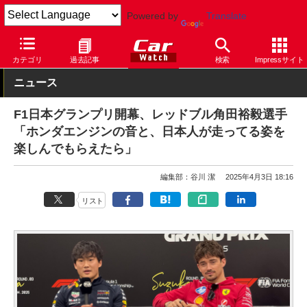
Powered by
Translate
Car Watch
モータースポーツ
F1
カテゴリ
過去記事
検索
Impressサイト
ニュース
F1日本グランプリ開幕、レッドブル角田裕毅選手
「ホンダエンジンの音と、日本人が走ってる姿を
楽しんでもらえたら」
編集部：谷川 潔
2025年4月3日 18:16
リスト