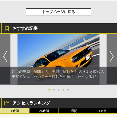
トップページに戻る
おすすめ記事
注目の光岡「M55」の世界観に触れた！ 古きよき時代の
デザインエッセンスを再現した相棒にしたくなる1台
●
●
●
●
●
アクセスランキング
1時間
24時間
1週間
1カ月