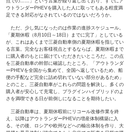
点での……」という言葉が繰り返し出ており、すでにア
ウトランダーPHEVを購入した人に取ってもある程度満
足できる対応がなされているのではないだろうか。
ただ、少し気になったのは作業の進捗スケジュール。
「夏期休暇（8月10日～18日）までに完了」としている
が、これはあくまで三菱自動車側の夏期休暇を指してい
る言葉。完全なお客様視点とするならば、夏期休暇まで
に購入者のもとに届けていただきたいところだ。この点
を三菱自動車の幹部に確認したところ、「アウトランダ
ーPHEVを全国から集めて、全国へ返しているため、船
便の手配など完全に詰め切れていない部分があるため」
とのこと。三菱自動車がこれらの問題を解決し、多くの
購入者が安心して充電し、プラグインハイブリッドのよ
さを満喫できる日が前倒しになることを期待したい。
三菱自動車は、夏期休暇前にリコール改修作業を終
え、以降はアウトランダーPHEVの増産体制構築に入
る。その後、ロシアや欧州などへの輸出体制を作り、大