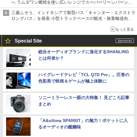
へ ラムダワン燃焼を使い広いレンジでスーパーリーンバーン燃
焼を実現
三菱ふそう、インドネシアで新型バス「キャンター・エクストラ
ロングバス」を発表 小型トラックベースの観光・旅客輸送向け
バス
もっと見る
Special Site
総合オーディオブランドに進化するSHANLING
とは何者か？
ハイグレードテレビ「TCL Q7D Pro」。圧巻の
色彩美で映画＆ゲームが極上体験に
ソニーミラーレス一眼の大特集！ 見どころ記事
まとめ
「A&ultima SP4000T」の魅力！ポケットに入
るオーディオの醍醐味