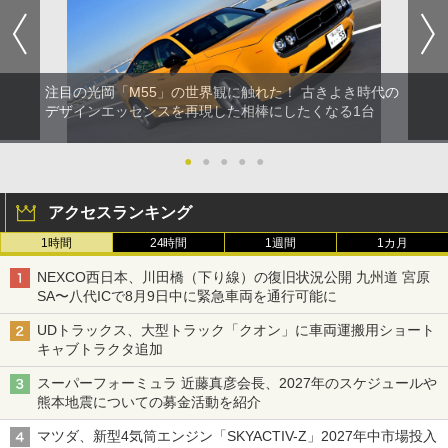
注目の光岡「M55」の世界観に触れた！ 古きよき時代の
デザインエッセンスを再現した相棒にしたくなる1台
●
●
●
●
●
アクセスランキング
1時間
24時間
1週間
1カ月
NEXCO西日本、川田橋（下り線）の復旧状況公開 九州道 宮原
SA〜八代ICで8月9日中に緊急車両を通行可能に
UDトラックス、大型トラック「クオン」に車両運搬用ショート
キャブトラクタ追加
スーパーフォーミュラ 近藤真彦会長、2027年のスケジュールや
熊本地震についての募金活動を紹介
マツダ、新型4気筒エンジン「SKYACTIV-Z」2027年中市場投入