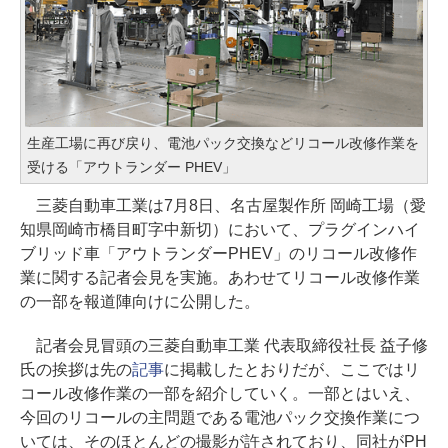
生産工場に再び戻り、電池パック交換などリコール改修作業を
受ける「アウトランダー PHEV」
三菱自動車工業は7月8日、名古屋製作所 岡崎工場（愛
知県岡崎市橋目町字中新切）において、プラグインハイ
ブリッド車「アウトランダーPHEV」のリコール改修作
業に関する記者会見を実施。あわせてリコール改修作業
の一部を報道陣向けに公開した。
記者会見冒頭の三菱自動車工業 代表取締役社長 益子修
氏の挨拶は先の
記事
に掲載したとおりだが、ここではリ
コール改修作業の一部を紹介していく。一部とはいえ、
今回のリコールの主問題である電池パック交換作業につ
いては、そのほとんどの撮影が許されており、同社がPH