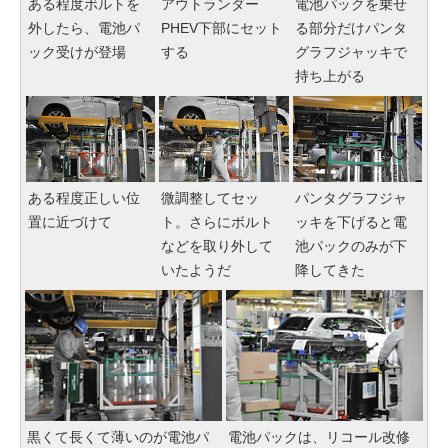
ある程度ボルトを
アウトランダー
電池パックを乗せ
外したら、電池パ
PHEV下部にセット
る部分だけパンタ
ック受けが登場
する
グラフジャッキで
持ち上がる
ある程度正しい位
微調整してセッ
パンタグラフジャ
置に近づけて
ト。さらにボルト
ッキを下げると電
などを取り外して
池パックのみが下
いたようだ
降してきた
黒くて長くて薄いのが電池パ
電池パックは、リコール改修