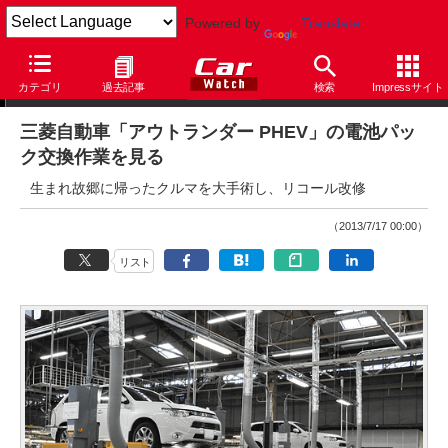
Powered by
Translate
ニュース
カテゴリ
過去記事
検索
Impressサイト
三菱自動車「アウトランダー PHEV」の電池パッ
ク交換作業を見る
生まれ故郷に帰ったクルマを大手術し、リコール改修
（2013/7/17 00:00）
リスト