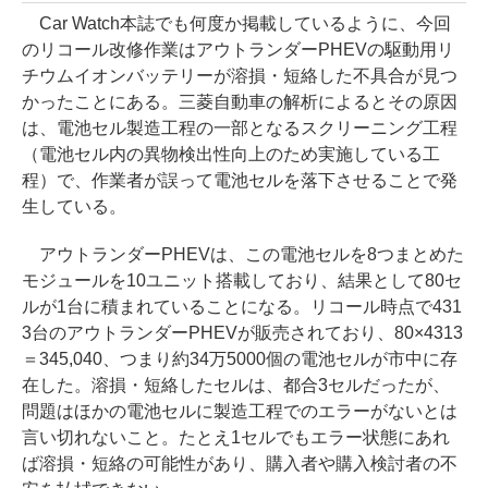
Car Watch本誌でも何度か掲載しているように、今回
のリコール改修作業はアウトランダーPHEVの駆動用リ
チウムイオンバッテリーが溶損・短絡した不具合が見つ
かったことにある。三菱自動車の解析によるとその原因
は、電池セル製造工程の一部となるスクリーニング工程
（電池セル内の異物検出性向上のため実施している工
程）で、作業者が誤って電池セルを落下させることで発
生している。
アウトランダーPHEVは、この電池セルを8つまとめた
モジュールを10ユニット搭載しており、結果として80セ
ルが1台に積まれていることになる。リコール時点で431
3台のアウトランダーPHEVが販売されており、80×4313
＝345,040、つまり約34万5000個の電池セルが市中に存
在した。溶損・短絡したセルは、都合3セルだったが、
問題はほかの電池セルに製造工程でのエラーがないとは
言い切れないこと。たとえ1セルでもエラー状態にあれ
ば溶損・短絡の可能性があり、購入者や購入検討者の不