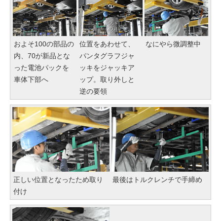
およそ100の部品の
位置をあわせて、
なにやら微調整中
内、70が新品とな
パンタグラフジャ
った電池パックを
ッキをジャッキア
車体下部へ
ップ。取り外しと
逆の要領
正しい位置となったため取り
最後はトルクレンチで手締め
付け