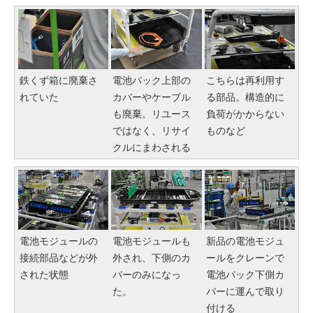
鉄くず箱に廃棄さ
電池パック上部の
こちらは再利用す
れていた
カバーやケーブル
る部品。構造的に
も廃棄。リユース
負荷がかからない
ではなく、リサイ
ものなど
クルにまわされる
電池モジュールの
電池モジュールも
新品の電池モジュ
接続部品などが外
外され、下側のカ
ールをクレーンで
された状態
バーのみになっ
電池パック下側カ
た。
バーに運んで取り
付ける