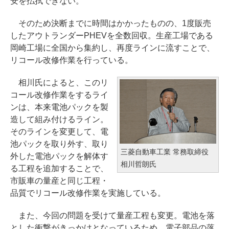
安を払拭できない。
そのため決断までに時間はかかったものの、1度販売
したアウトランダーPHEVを全数回収。生産工場である
岡崎工場に全国から集約し、再度ラインに流すことで、
リコール改修作業を行っている。
相川氏によると、このリ
コール改修作業をするライ
ンは、本来電池パックを製
造して組み付けるライン。
そのラインを変更して、電
池パックを取り外す、取り
三菱自動車工業 常務取締役
外した電池パックを解体す
相川哲朗氏
る工程を追加することで、
市販車の量産と同じ工程・
品質でリコール改修作業を実施している。
また、今回の問題を受けて量産工程も変更。電池を落
とした衝撃がきっかけとなっているため、電子部品の落