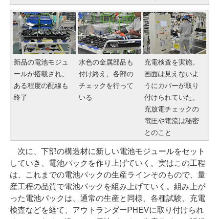
新品の電池モジュ
水色の金属部品も
充電検査を実施。
ールが搭載され、
付け終え、各部の
画面は見えないよ
ある程度の配線も
チェックを行って
うにカバーが取り
終了
いる
付けられていた。
充放電チェックの
電圧や電流は秘密
とのこと
次に、下部の構造材に新しい電池モジュールをセット
していき、電池パックを作り上げていく。実はこの工程
は、これまでの電池パックの生産ラインそのもので、量
産工程の品質で電池パックを組み上げていく。組み上が
った電池パックは、通常の生産と同様、各種試験、充電
検査などを経て、アウトランダーPHEVに取り付けられ