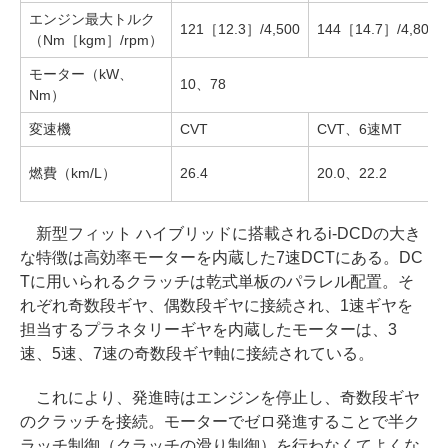
エンジン最大トルク
121［12.3］/4,500
144［14.7］/4,800
（Nm［kgm］/rpm）
モーター（kW、
10、78
Nm）
変速機
CVT
CVT、6速MT
燃費（km/L）
26.4
20.0、22.2
新型フィット ハイブリッドに搭載されるi-DCDの大き
な特徴は高効率モーターを内蔵した7速DCTにある。DC
Tに用いられるクラッチは乾式単板のパラレル配置。そ
れぞれ奇数段ギヤ、偶数段ギヤに接続され、1速ギヤを
担当するプラネタリーギヤを内蔵したモーターは、3
速、5速、7速の奇数段ギヤ軸に接続されている。
これにより、発進時はエンジンを停止し、奇数段ギヤ
のクラッチを接続。モーターでゼロ発進することで半ク
ラッチ制御（クラッチの滑り制御）を行わなくてよくな