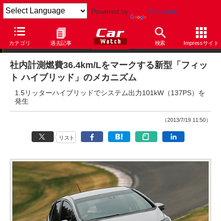
Powered by
Translate
ニュース
カテゴリ
過去記事
検索
Impressサイト
社内計測燃費36.4km/Lをマークする新型「フィッ
ト ハイブリッド」のメカニズム
1.5リッターハイブリッドでシステム出力101kW（137PS）を
発生
（2013/7/19 11:50）
リスト