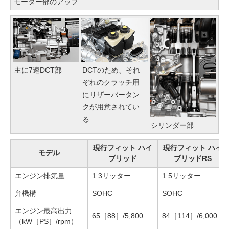
モーター部のアップ
主に7速DCT部
DCTのため、それ
ぞれのクラッチ用
にリザーバータン
クが用意されてい
る
シリンダー部
現行フィット ハイ
現行フィット ハイ
モデル
ブリッド
ブリッドRS
エンジン排気量
1.3リッター
1.5リッター
弁機構
SOHC
SOHC
エンジン最高出力
65［88］/5,800
84［114］/6,000
（kW［PS］/rpm）