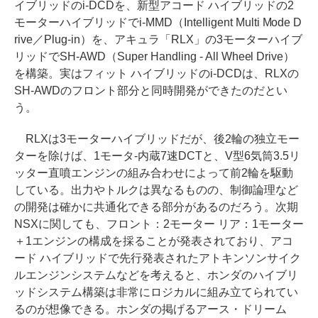
イブリッドのi-DCDを、新型アコード ハイブリッドの2
モーターハイブリッドでi-MMD（Intelligent Multi Mode D
rive／Plug-in）を、アキュラ「RLX」の3モーターハイブ
リッドでSH-AWD（Super Handling - All Wheel Drive）
を構築。実はフィット ハイブリッドのi-DCDは、RLXの
SH-AWDのフロント部分と同時開発ができたのだとい
う。
RLXは3モーターハイブリッドだが、後2輪の独立モー
ターを除けば、1モータ-内蔵7速DCTと、V型6気筒3.5リ
ッター直噴エンジンの組み合わせによって前2輪を駆動
している。出力やトルクは異なるものの、制御論理など
の開発は確かに共通化できる部分があるのだろう。次期
NSXに関しても、フロント：2モーター リア：1モーター
＋1エンジンの構成を採ることが発表されており、アコ
ード ハイブリッドで先行発表されたアトキンソンサイク
ルエンジンシステムなどを考えると、ホンダのハイブリ
ッドシステム構築は非常にロジカルに組み立てられてい
るのが想像できる。ホンダの掲げるアース・ドリーム