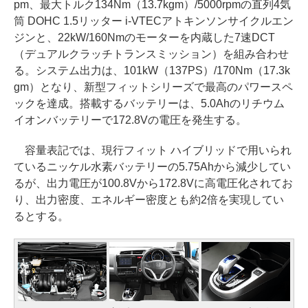
pm、最大トルク134Nm（13.7kgm）/5000rpmの直列4気
筒 DOHC 1.5リッター i-VTECアトキンソンサイクルエン
ジンと、22kW/160Nmのモーターを内蔵した7速DCT
（デュアルクラッチトランスミッション）を組み合わせ
る。システム出力は、101kW（137PS）/170Nm（17.3k
gm）となり、新型フィットシリーズで最高のパワースペ
ックを達成。搭載するバッテリーは、5.0Ahのリチウム
イオンバッテリーで172.8Vの電圧を発生する。
容量表記では、現行フィット ハイブリッドで用いられ
ているニッケル水素バッテリーの5.75Ahから減少してい
るが、出力電圧が100.8Vから172.8Vに高電圧化されてお
り、出力密度、エネルギー密度とも約2倍を実現してい
るとする。