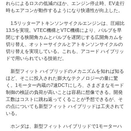
れらによるロスの低減のほか、エンジン停止時、EV走行
時もエアコンが動作するようになり快適性が向上した。
1.5リッターアトキンソンサイクルエンジンは、圧縮比
13.5を実現。VTEC機構とVTC機構により、バルブを早
閉じする狭開角カムとバルブを遅閉じする広開角カムを
切り替え、オットーサイクルとアトキンソンサイクルの
切り替えを実現している。これも、アコード ハイブリッ
ドで用いられている技術だ。
新型フィット ハイブリッドのメカニズムを知れば知る
ほど、そこに投入された膨大なテクノロジーの量に驚
く。1モーター内蔵の7速DCTにしろ、さまざまなモード
制御の検証の負荷が高いことは容易に想像できる。開発
工数はコストに跳ね返ってくることが予想できるが、そ
の点についても新型フィット ハイブリッドは工夫されて
いる。
ホンダは、新型フィット ハイブリッドで1モーターハ