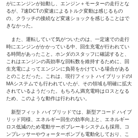
がにエンジンが始動し、エンジン＋モーターの走行とな
るが、7速DCTの変速によるトルク変動は感じるもの
の、クラッチの接続など変速ショックを感じることはで
きなかった。
また、運転していて気がついたのは、一定速での走行
時にエンジンがかかっている中、回生充電が行われてい
る時間があったこと。ホンダのスタッフに確認すると、
これはエンジンの高効率な回転数を維持するために、回
生充電によってエンジンに負荷をかけている場合がある
とのことだった。これは、現行フィット ハイブリッドのI
MAシステムでも行われていたが、その領域も明確に拡大
されているようだった。もちろん満充電時はロスとなる
ため、このような動作は行われない。
新型フィット ハイブリッドでは、新型アコード ハイブ
リッド同様、エネルギー回生の効率向上と、エネルギー
ロス低減のため電動サーボブレーキシステムも採用。コ
ンプレッサーやウォーターポンプも電動化しており、こ