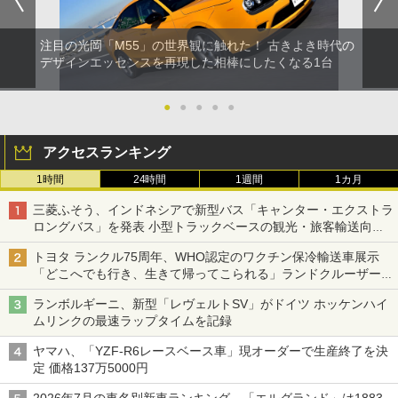
注目の光岡「M55」の世界観に触れた！ 古きよき時代の
デザインエッセンスを再現した相棒にしたくなる1台
●
●
●
●
●
アクセスランキング
1時間
24時間
1週間
1カ月
三菱ふそう、インドネシアで新型バス「キャンター・エクストラ
ロングバス」を発表 小型トラックベースの観光・旅客輸送向け
バス
トヨタ ランクル75周年、WHO認定のワクチン保冷輸送車展示
「どこへでも行き、生きて帰ってこられる」ランドクルーザーで
命をつなぐ
ランボルギーニ、新型「レヴェルトSV」がドイツ ホッケンハイ
ムリンクの最速ラップタイムを記録
ヤマハ、「YZF-R6レースベース車」現オーダーで生産終了を決
定 価格137万5000円
2026年7月の車名別新車ランキング、「エルグランド」は1883