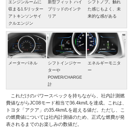
エンジンルームに
新型フィット ハイ
シフトノブ。触れ
収まる1.5リッター
ブリッドのインテ
た感じもよく、未
アトキンソンサイ
リア
来的な感がある
クルエンジン
メーターパネル
シフトインジケー
エネルギーモニタ
ターや
ー
POWER/CHARGE
計
これだけのパワースペックを持ちながら、社内計測燃
費値ながらJC08モード相当で36.4km/Lを達成。これは、
トヨタ「アクア」の35.4km/Lを超える値だ。ただし、こ
の燃費値については社内計測値のため、正式な燃費が発
表されるまでのお楽しみの数値だ。