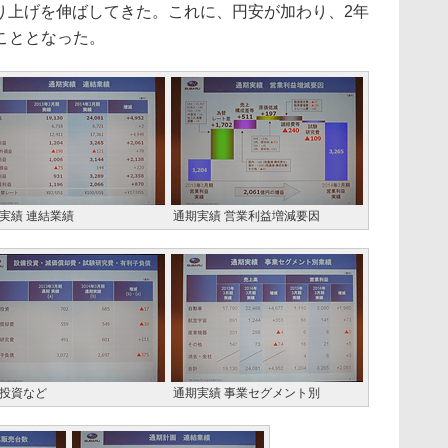
に売り上げを伸ばしてきた。これに、円安が加わり、2年
こととなった。
実績 連結業績
通期実績 営業利益増減要因
投資など
通期実績 事業セグメント別