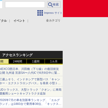
Impress サイト
全カテゴリ
イクル
イベント
アクセスランキング
時間
24時間
1週間
1カ月
NEXCO西日本、川田橋（下り線）の復旧状況
公開 九州道 宮原SA〜八代ICで8月9日中に緊急
車両を通行可能に
三菱ふそう、インドネシアで新型バス「キャン
ター・エクストラロングバス」を発表 小型トラ
ックベースの観光・旅客輸送向けバス
UDトラックス、大型トラック「クオン」に車両
運搬用ショートキャブトラクタ追加
2026年7月の車名別新車ランキング、「エルグ
ランド」は1883台で乗用車36位、「キックス」
は2591台で27位に