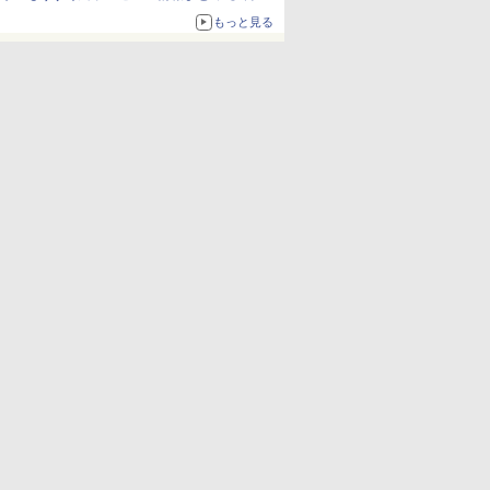
更新】
もっと見る
ニンテンドーeショップでは「大神 絶景版」が
67%オフで990円