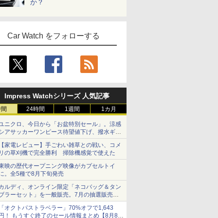
か？
Car Watch をフォローする
Impress Watchシリーズ 人気記事
時間
24時間
1週間
1カ月
ユニクロ、今日から「お盆特別セール」。涼感
シアサッカーワンピース待望値下げ、撥水ギア
ショーツは1990円に
【家電レビュー】手ごわい雑草との戦い、コメ
リの草刈機で完全勝利 掃除機感覚で使えた
東映の歴代オープニング映像がカプセルトイ
に。全5種で8月下旬発売
カルディ、オンライン限定「ネコバッグ＆タン
ブラーセット」を一般販売。7月の抽選販売の
当選無効分
「オクトパストラベラー」70%オフで1,643
円！ もうすぐ終了のセール情報まとめ【8月8日