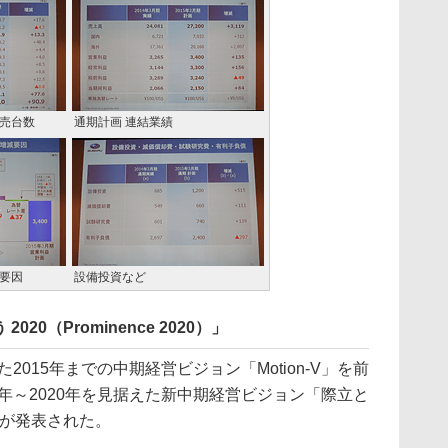
販売台数
通期計画 連結業績
減要因
設備投資など
0（Prominence 2020）」
2015年までの中期経営ビジョン「Motion-V」を前
4年～2020年を見据えた新中期経営ビジョン「際立と
20）」が発表された。