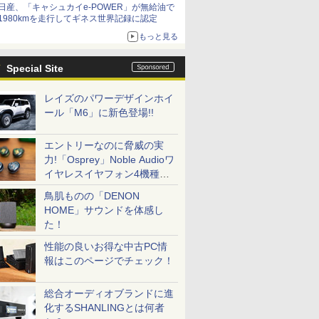
日産、「キャシュカイe-POWER」が無給油で
1980kmを走行してギネス世界記録に認定
もっと見る
Special Site
レイズのパワーデザインホイ
ール「M6」に新色登場!!
エントリーなのに脅威の実
力!「Osprey」Noble Audioワ
イヤレスイヤフォン4機種を
一気に聴く
鳥肌ものの「DENON
HOME」サウンドを体感し
た！
性能の良いお得な中古PC情
報はこのページでチェック！
総合オーディオブランドに進
化するSHANLINGとは何者