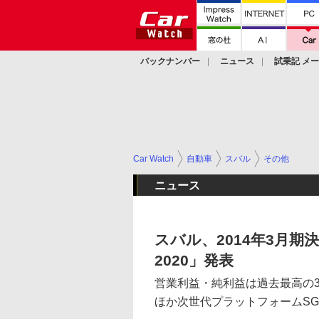
バックナンバー
ニュース
試乗記 メ
カスタム
Car Watch
自動車
スバル
その他
ニュース
スバル、2014年3月
2020」発表
営業利益・純利益は過去最高の3
ほか次世代プラットフォームSG