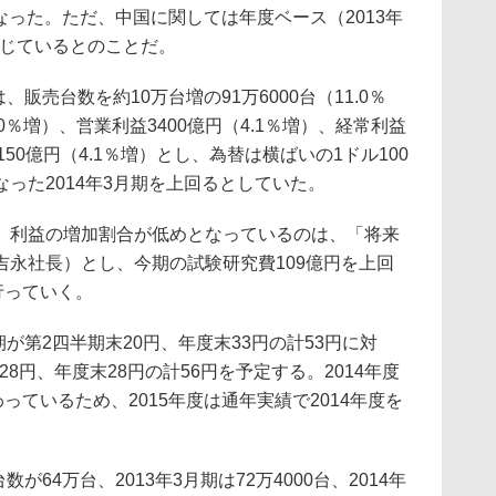
となった。ただ、中国に関しては年度ベース（2013年
に転じているとのことだ。
販売台数を約10万台増の91万6000台（11.0％
.0％増）、営業利益3400億円（4.1％増）、経常利益
2150億円（4.1％増）とし、為替は横ばいの1ドル100
った2014年3月期を上回るとしていた。
利益の増加割合が低めとなっているのは、「将来
吉永社長）とし、今期の試験研究費109億円を上回
行っていく。
が第2四半期末20円、年度末33円の計53円に対
28円、年度末28円の計56円を予定する。2014年度
っているため、2015年度は通年実績で2014年度を
が64万台、2013年3月期は72万4000台、2014年