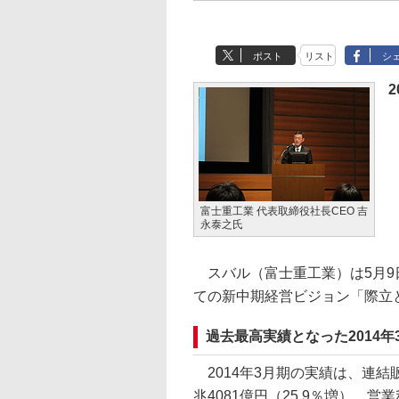
ポスト
リスト
シ
富士重工業 代表取締役社長CEO 吉
永泰之氏
スバル（富士重工業）は5月9日
ての新中期経営ビジョン「際立と
過去最高実績となった2014年
2014年3月期の実績は、連結販
兆4081億円（25.9％増）、営業