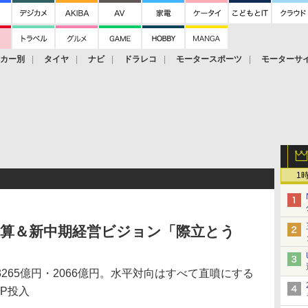
ーカー別
タイヤ
ナビ
ドラレコ
モータースポーツ
モーターサ
1
期決算＆新中期経営ビジョン「際立とう
265億円・2066億円。水平対向はすべて直噴にする
P投入