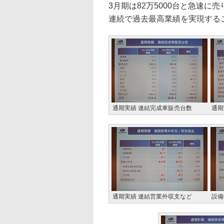
3月期は82万5000台と急速
連続で過去最高業績を実現する
通期実績 連結完成車販売台数
通期
通期実績 連結営業外収支など
設備