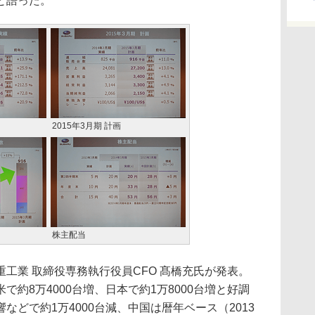
と語った。
2015年3月期 計画
株主配当
工業 取締役専務執行役員CFO 髙橋充氏が発表。
約8万4000台増、日本で約1万8000台増と好調
などで約1万4000台減、中国は暦年ベース（2013