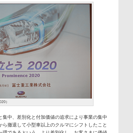
2020）
集中、差別化と付加価値の追求により事業の集中
から撤退して小型車以上のクルマにシフトしたこと
一環であるという。より差別化し、お客さまに価値