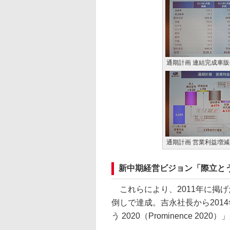
通期計画 連結完成車
通期計画 営業利益増
新中期経営ビジョン「際立とう 202
これらにより、2011年に掲げた
倒しで達成。吉永社長から201
う 2020（Prominence 20