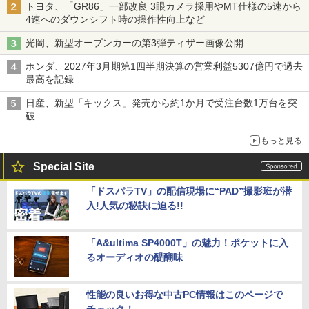
トヨタ、「GR86」一部改良 3眼カメラ採用やMT仕様の5速から
4速へのダウンシフト時の操作性向上など
光岡、新型オープンカーの第3弾ティザー画像公開
ホンダ、2027年3月期第1四半期決算の営業利益5307億円で過去
最高を記録
日産、新型「キックス」発売から約1か月で受注台数1万台を突
破
もっと見る
Special Site
「ドスパラTV」の配信現場に“PAD”撮影班が潜
入!人気の秘訣に迫る!!
「A&ultima SP4000T」の魅力！ポケットに入
るオーディオの醍醐味
性能の良いお得な中古PC情報はこのページで
チェック！