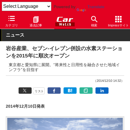
Powered by
Translate
Car Watch
技術
その他
カテゴリ
過去記事
検索
Impressサイト
ニュース
岩谷産業、セブン-イレブン併設の水素ステーショ
ンを2015年に順次オープン
東京都と愛知県に展開。“将来性と日用性を融合させた地域イ
ンフラ”を目指す
（2014/12/10 14:32）
リスト
2014年12月10日発表