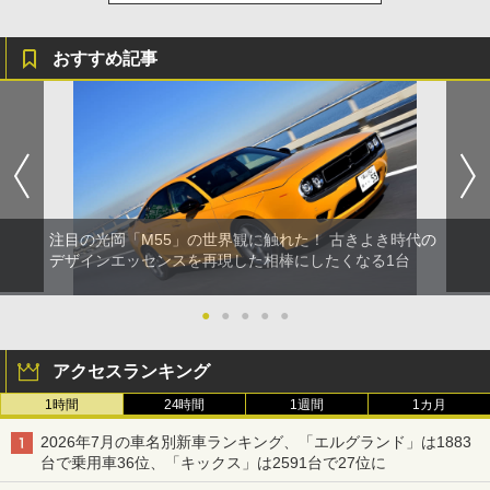
おすすめ記事
注目の光岡「M55」の世界観に触れた！ 古きよき時代の
デザインエッセンスを再現した相棒にしたくなる1台
●
●
●
●
●
アクセスランキング
1時間
24時間
1週間
1カ月
2026年7月の車名別新車ランキング、「エルグランド」は1883
台で乗用車36位、「キックス」は2591台で27位に