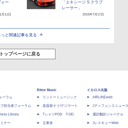
ヴォー
「エキシージ S クラブ
レーサー」
11月11日
2015年7月17日
もっと関連記事を見る
トップページに戻る
Rittor Music
イカロス出版
dフォーラム
リットーミュージック
AIRLINEweb
ップ担当者フォーラム
楽器探そう!デジマート
Jディフェンスニュー
ness Library
TシャツPOD T-OD
通訳翻訳ジャーナル
セミナー
立東舎
JレスキューWeb