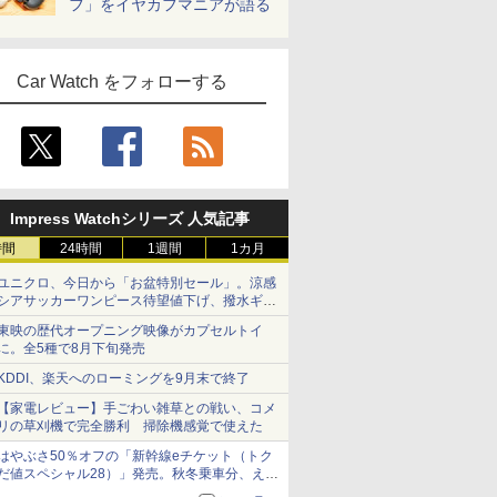
フ」をイヤカフマニアが語る
Car Watch をフォローする
Impress Watchシリーズ 人気記事
時間
24時間
1週間
1カ月
ユニクロ、今日から「お盆特別セール」。涼感
シアサッカーワンピース待望値下げ、撥水ギア
ショーツは1990円に
東映の歴代オープニング映像がカプセルトイ
に。全5種で8月下旬発売
KDDI、楽天へのローミングを9月末で終了
【家電レビュー】手ごわい雑草との戦い、コメ
リの草刈機で完全勝利 掃除機感覚で使えた
はやぶさ50％オフの「新幹線eチケット（トク
だ値スペシャル28）」発売。秋冬乗車分、えき
ねっと限定