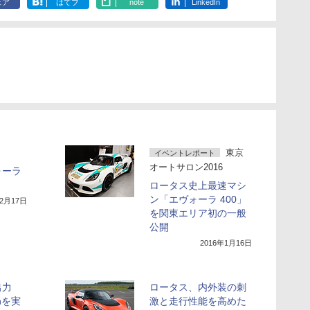
ェア
はてブ
note
LinkedIn
東京
イベントレポート
オートサロン2016
ォーラ
ロータス史上最速マシ
ン「エヴォーラ 400」
年2月17日
を関東エリア初の一般
公開
2016年1月16日
出力
ロータス、内外装の刺
/hを実
激と走行性能を高めた