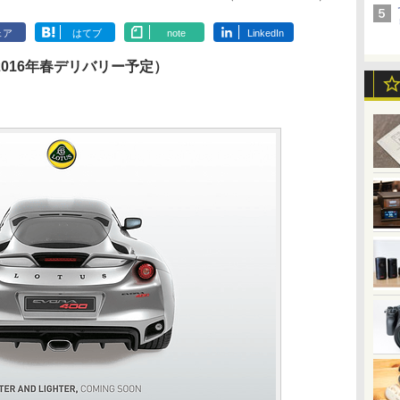
ェア
はてブ
note
LinkedIn
2016年春デリバリー予定）