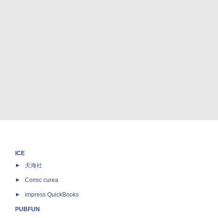
ICE
天海社
ス
Comic curea
impress QuickBooks
PUBFUN