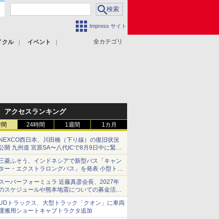
Impress サイト
全カテゴリ
イクル
イベント
アクセスランキング
時間
24時間
1週間
1カ月
NEXCO西日本、川田橋（下り線）の復旧状況
公開 九州道 宮原SA〜八代ICで8月9日中に緊急
車両を通行可能に
三菱ふそう、インドネシアで新型バス「キャン
ター・エクストラロングバス」を発表 小型トラ
ックベースの観光・旅客輸送向けバス
スーパーフォーミュラ 近藤真彦会長、2027年
のスケジュールや熊本地震についての募金活動
を紹介
UDトラックス、大型トラック「クオン」に車両
運搬用ショートキャブトラクタ追加