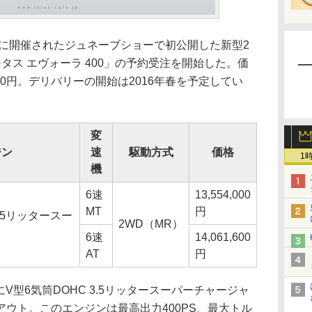
月に開催されたジュネーブショーで初公開した新型2
タス エヴォーラ 400」の予約受注を開始した。価
万1600円。デリバリーの開始は2016年春を予定してい
変
ジン
速
駆動方式
価格
1
機
6速
13,554,000
MT
円
3.5リッタースー
2WD（MR）
6速
14,061,600
AT
円
V型6気筒DOHC 3.5リッタースーパーチャージャ
ウト。このエンジンは最高出力400PS、最大トル