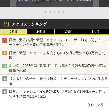
●
●
●
●
●
アクセスランキング
1時間
24時間
1週間
1カ月
日産、受注好調の新型「キックス」のユーザー動向に関して、マ
ーケティング本部の寺西章氏が解説
日産、新型「キックス」発売から約1か月で受注台数1万台を突
破
ホンダ、2027年3月期第1四半期決算の営業利益5307億円で過去
最高を記録
【まるも亜希子の「寄り道日和」】ディーゼルエンジンの生きる
道
日産、「キャシュカイe-POWER」が無給油で1980kmを走行し
てギネス世界記録に認定
もっと見る