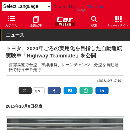
Powered by
Translate
Car Watch
自動車
トヨタ
その他
カテゴリ
過去記事
検索
Impressサイト
ニュース
トヨタ、2020年ごろの実用化を目指した自動運転
実験車「Highway Teammate」を公開
首都高速で合流、車線維持、レーンチェンジ、分流を自動運
転で行うデモ走行
（2015/10/6 17:10）
リスト
2015年10月6日発表