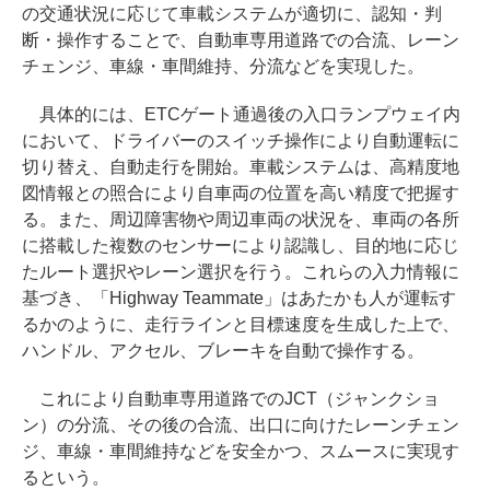
の交通状況に応じて車載システムが適切に、認知・判
断・操作することで、自動車専用道路での合流、レーン
チェンジ、車線・車間維持、分流などを実現した。
具体的には、ETCゲート通過後の入口ランプウェイ内
において、ドライバーのスイッチ操作により自動運転に
切り替え、自動走行を開始。車載システムは、高精度地
図情報との照合により自車両の位置を高い精度で把握す
る。また、周辺障害物や周辺車両の状況を、車両の各所
に搭載した複数のセンサーにより認識し、目的地に応じ
たルート選択やレーン選択を行う。これらの入力情報に
基づき、「Highway Teammate」はあたかも人が運転す
るかのように、走行ラインと目標速度を生成した上で、
ハンドル、アクセル、ブレーキを自動で操作する。
これにより自動車専用道路でのJCT（ジャンクショ
ン）の分流、その後の合流、出口に向けたレーンチェン
ジ、車線・車間維持などを安全かつ、スムースに実現す
るという。