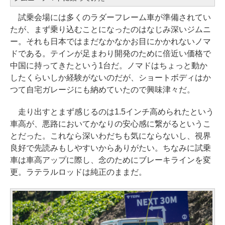
試乗会場には多くのラダーフレーム車が準備されてい
たが、まず乗り込むことになったのはなじみ深いジムニ
ー。それも日本ではまだなかなかお目にかかれないノマ
ドである。テインが足まわり開発のために倍近い価格で
中国に持ってきたという1台だ。ノマドはちょっと動か
したくらいしか経験がないのだが、ショートボディはか
つて自宅ガレージにも納めていたので興味津々だ。
走り出すとまず感じるのは1.5インチ高められたという
車高が、悪路においてかなりの安心感に繋がるというこ
とだった。これなら深いわだちも気にならないし、視界
良好で先読みもしやすいからありがたい。ちなみに試乗
車は車高アップに際し、念のためにブレーキラインを変
更。ラテラルロッドは純正のままだ。