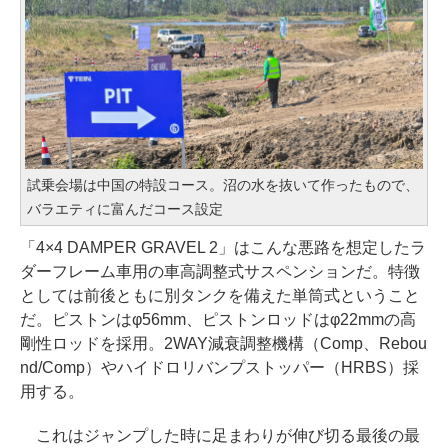
試乗会場は中国の特設コース。沼の水を抜いて作ったもので、
バラエティに富んだコース設定
「4×4 DAMPER GRAVEL 2」はこんな悪路を想定したラ
ダーフレーム車用の車高調整式サスペンションだ。特徴
としては前後ともに別タンクを備えた単筒式ということ
だ。ピストンはφ56mm、ピストンロッドはφ22mmの高
剛性ロッドを採用。2WAY減衰調整機構（Comp、Rebou
nd/Comp）やハイドロリバンプストッパー（HRBS）採
用する。
これはジャンプした時に足まわりが伸び切る最後の最