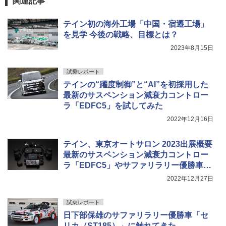
関連記事
テイン初の海外工場「中国・宿遷工場」
を見学 今後の戦略、目標とは？
2023年8月15日
試乗レポート
テインの“躍度制御”と“AI”を初採用した
最新のサスペンション減衰力コントロー
ラ「EDFC5」を試してみた
2022年12月16日
テイン、東京オートサロン 2023出展概要
最新のサスペンション減衰力コントロー
ラ「EDFC5」やサファリラリー優勝車
「セリカ（ST185）」など展示
2022年12月27日
試乗レポート
日下部保雄のサファリラリー優勝車「セ
リカ（ST185）」に触れてきた