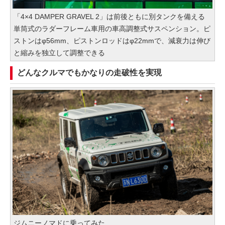
「4×4 DAMPER GRAVEL 2」は前後ともに別タンクを備える
単筒式のラダーフレーム車用の車高調整式サスペンション。ピ
ストンはφ56mm、ピストンロッドはφ22mmで、減衰力は伸び
と縮みを独立して調整できる
どんなクルマでもかなりの走破性を実現
ジムニーノマドに乗ってみた