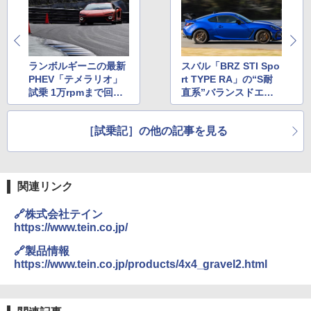
ランボルギーニの最新
スバル「BRZ STI Spo
PHEV「テメラリオ」
rt TYPE RA」の“S耐
試乗 1万rpmまで回る
直系”バランスドエン
エンジンはまるでフル
ジンをサーキットで試
パワーにしたリッター
す！
［試乗記］の他の記事を見る
バイクの世界観
関連リンク
🔗株式会社テイン
https://www.tein.co.jp/
🔗製品情報
https://www.tein.co.jp/products/4x4_gravel2.html