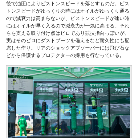
後で油圧によりピストンスピードを落とすものだ。ピス
トンスピードがゆっくりの時にはオイルがゆっくり通る
ので減衰力は高まらないが、ピストンスピードが速い時
にはオイルが早く入るので減衰力が一気に高まる。それ
らを支える取り付け点はピロであり競技指向っぽいが、
実はそのピロにダストブーツを備えるなど耐久性にも配
慮した作り。リアのショックアブソーバーには飛び石な
どから保護するプロテクターの採用も行なっている。