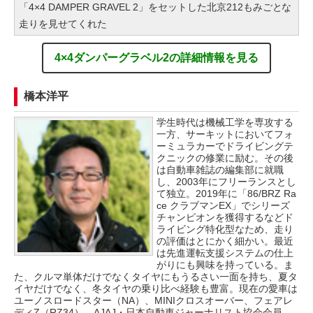
「4×4 DAMPER GRAVEL 2」をセットした北京212もみごとな
走りを見せてくれた
4×4ダンパーグラベル2の詳細情報を見る
橋本洋平
学生時代は機械工学を専攻する
一方、サーキットにおいてフォ
ーミュラカーでドライビングテ
クニックの修業に励む。その後
は自動車雑誌の編集部に就職
し、2003年にフリーランスとし
て独立。2019年に「86/BRZ Ra
ce クラブマンEX」でシリーズ
チャンピオンを獲得するなどド
ライビング特化型なため、走り
の評価はとにかく細かい。最近
は先進運転支援システムの仕上
がりにも興味を持っている。ま
た、クルマ単体だけでなくタイヤにもうるさい一面を持ち、夏タ
イヤだけでなく、冬タイヤの乗り比べ経験も豊富。現在の愛車は
ユーノスロードスター（NA）、MINIクロスオーバー、フェアレ
ディZ（RZ34）。AJAJ・日本自動車ジャーナリスト協会会員。