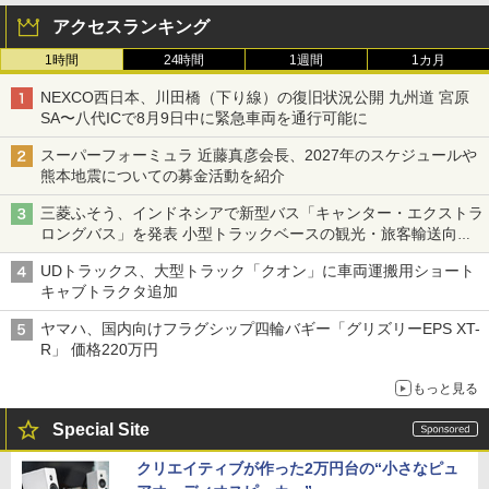
アクセスランキング
1時間
24時間
1週間
1カ月
NEXCO西日本、川田橋（下り線）の復旧状況公開 九州道 宮原
SA〜八代ICで8月9日中に緊急車両を通行可能に
スーパーフォーミュラ 近藤真彦会長、2027年のスケジュールや
熊本地震についての募金活動を紹介
三菱ふそう、インドネシアで新型バス「キャンター・エクストラ
ロングバス」を発表 小型トラックベースの観光・旅客輸送向け
バス
UDトラックス、大型トラック「クオン」に車両運搬用ショート
キャブトラクタ追加
ヤマハ、国内向けフラグシップ四輪バギー「グリズリーEPS XT-
R」 価格220万円
もっと見る
Special Site
クリエイティブが作った2万円台の“小さなピュ