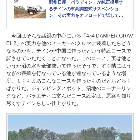
鄭州日産「パラディン」が純正採用す
るテインの車高調整式サスペンショ
ン、その実力をオフロードで試してみ
た
今回はそんな話題の中心にいる「4×4 DAMPER GRAV
EL 2」の実力を他のメーカーのクルマに装着したらどう
なるのかを、テインが中国に作ったという特設コースで
試させていただくことになった。このコース、実は池と
いうか沼の水を全部抜いて作ったそうで、すぐ隣にはう
なぎの養殖を行なっている池が連なっているような場
所。よくもまあこんなコースを作ったものだとおどろく
ばかりだ。ジャンピングスポット、沼地のコーナーリン
グなど、バラエティに富んだコース設定は、悪路を知り
尽くすテインらしい仕上がりだ。