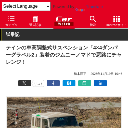
Powered by
Translate
Car Watch
カスタム
その他
カテゴリ
過去記事
検索
Impressサイト
試乗記
テインの車高調整式サスペンション「4×4ダンパ
ーグラベル2」装着のジムニーノマドで悪路にチャ
レンジ！
橋本洋平
2025年11月19日 10:46
リスト