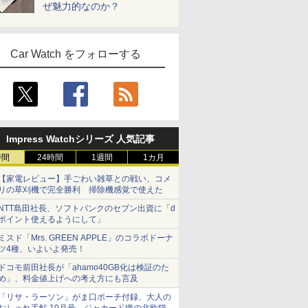
ぜ魅力的なのか？
Car Watch をフォローする
Impress Watchシリーズ 人気記事
時間
24時間
1週間
1カ月
【家電レビュー】手ごわい雑草との戦い、コメ
リの草刈機で完全勝利 掃除機感覚で使えた
NTT島田社長、ソフトバンクのセブン出資に「d
ポイント使えるようにして」
ミスド「Mrs. GREEN APPLE」のコラボドーナ
ツ4種、いよいよ発売！
ドコモ前田社長が「ahamo40GB化は検証のた
め」、料金値上げへの考え方にも言及
「リサ・ラーソン」がま口ポーチ付録、大人の