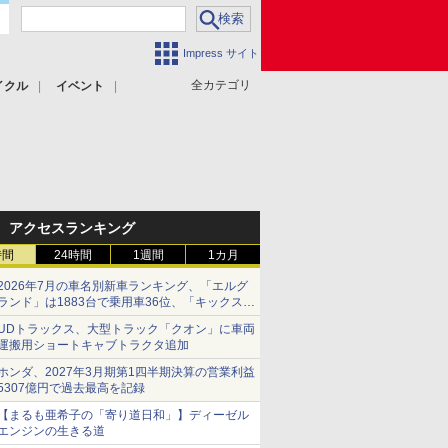
Impress サイト
全カテゴリ
イクル
イベント
アクセスランキング
時間
24時間
1週間
1カ月
2026年7月の車名別新車ランキング、「エルグ
ランド」は1883台で乗用車36位、「キックス」
は2591台で27位に
UDトラックス、大型トラック「クオン」に車両
運搬用ショートキャブトラクタ追加
ホンダ、2027年3月期第1四半期決算の営業利益
5307億円で過去最高を記録
【まるも亜希子の「寄り道日和」】ディーゼル
エンジンの生きる道