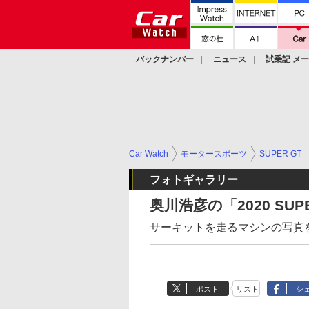
バックナンバー
ニュース
試乗記 メ
カスタム
Car Watch
モータースポーツ
SUPER GT
フォトギャラリー
奥川浩彦の「2020 SU
サーキットを走るマシンの写真
ポスト
リスト
シ