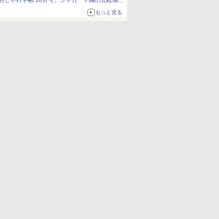
おしゃれ手帖 10月号。ジャカード織の北欧猫デ
ザイン
もっと見る