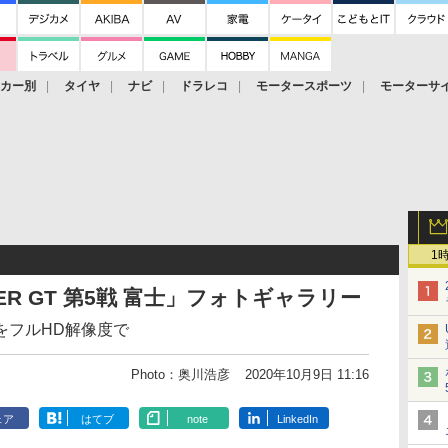
ーカー別
タイヤ
ナビ
ドラレコ
モータースポーツ
モーターサ
1
PER GT 第5戦 富士」フォトギャラリー
をフルHD解像度で
Photo：奥川浩彦
2020年10月9日 11:16
ェア
はてブ
note
LinkedIn