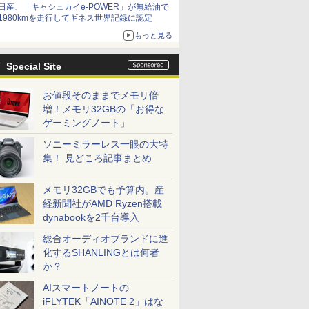
日産、「キャシュカイe-POWER」が無給油で
1980kmを走行してギネス世界記録に認定
もっと見る
Special Site
お値段そのままでメモリ倍
増！メモリ32GBの「お得な
ゲーミングノート」
ソニーミラーレス一眼の大特
集！ 見どころ記事まとめ
メモリ32GBでも予算内。産
経新聞社がAMD Ryzen搭載
dynabookを2千台導入
総合オーディオブランドに進
化するSHANLINGとは何者
か？
AIスマートノートの
iFLYTEK「AINOTE 2」はな