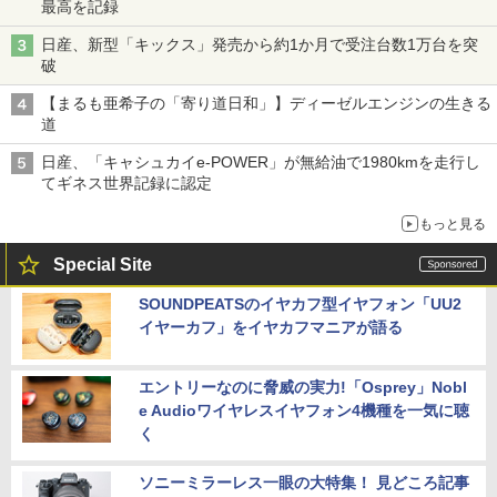
最高を記録
日産、新型「キックス」発売から約1か月で受注台数1万台を突
破
【まるも亜希子の「寄り道日和」】ディーゼルエンジンの生きる
道
日産、「キャシュカイe-POWER」が無給油で1980kmを走行し
てギネス世界記録に認定
もっと見る
Special Site
SOUNDPEATSのイヤカフ型イヤフォン「UU2
イヤーカフ」をイヤカフマニアが語る
エントリーなのに脅威の実力!「Osprey」Nobl
e Audioワイヤレスイヤフォン4機種を一気に聴
く
ソニーミラーレス一眼の大特集！ 見どころ記事