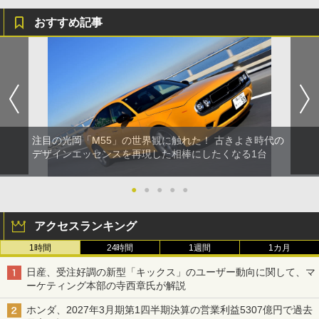
おすすめ記事
注目の光岡「M55」の世界観に触れた！ 古きよき時代の
デザインエッセンスを再現した相棒にしたくなる1台
●
●
●
●
●
アクセスランキング
1時間
24時間
1週間
1カ月
日産、受注好調の新型「キックス」のユーザー動向に関して、マ
ーケティング本部の寺西章氏が解説
ホンダ、2027年3月期第1四半期決算の営業利益5307億円で過去