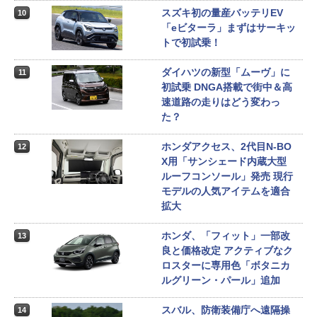
スズキ初の量産バッテリEV
10
「eビターラ」まずはサーキッ
トで初試乗！
ダイハツの新型「ムーヴ」に
11
初試乗 DNGA搭載で街中＆高
速道路の走りはどう変わっ
た？
ホンダアクセス、2代目N-BO
12
X用「サンシェード内蔵大型
ルーフコンソール」発売 現行
モデルの人気アイテムを適合
拡大
ホンダ、「フィット」一部改
13
良と価格改定 アクティブなク
ロスターに専用色「ボタニカ
ルグリーン・パール」追加
スバル、防衛装備庁へ遠隔操
14