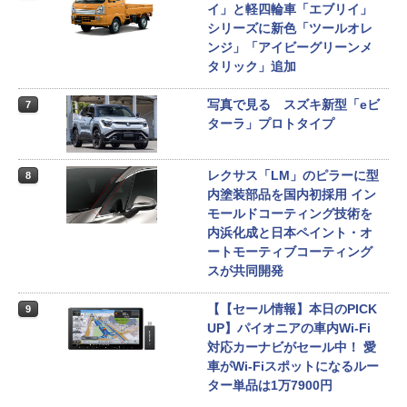
イ」と軽四輪車「エブリイ」
シリーズに新色「ツールオレ
ンジ」「アイビーグリーンメ
タリック」追加
写真で見る スズキ新型「eビ
7
ターラ」プロトタイプ
レクサス「LM」のピラーに型
8
内塗装部品を国内初採用 イン
モールドコーティング技術を
内浜化成と日本ペイント・オ
ートモーティブコーティング
スが共同開発
【【セール情報】本日のPICK
9
UP】パイオニアの車内Wi-Fi
対応カーナビがセール中！ 愛
車がWi-Fiスポットになるルー
ター単品は1万7900円