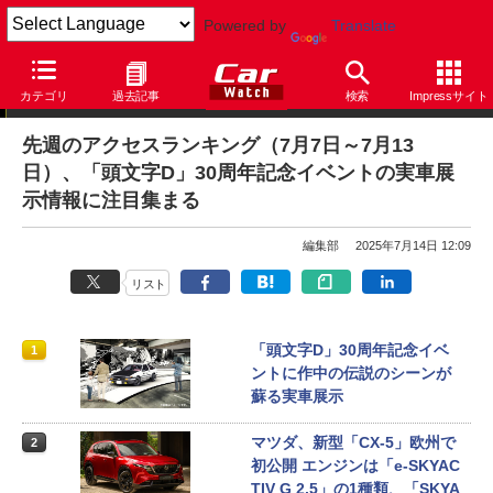
Powered by
Translate
アクセスランキング
カテゴリ
過去記事
検索
Impressサイト
先週のアクセスランキング（7月7日～7月13
日）、「頭文字D」30周年記念イベントの実車展
示情報に注目集まる
編集部
2025年7月14日 12:09
リスト
「頭文字D」30周年記念イベ
1
ントに作中の伝説のシーンが
蘇る実車展示
マツダ、新型「CX-5」欧州で
2
初公開 エンジンは「e-SKYAC
TIV G 2.5」の1種類、「SKYA