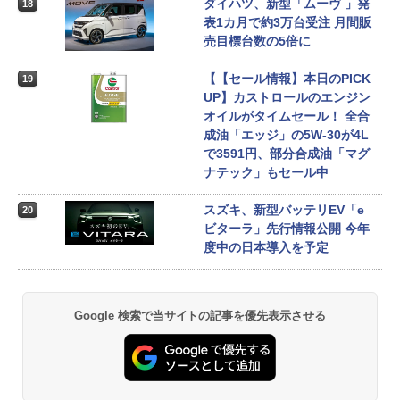
ダイハツ、新型「ムーヴ 」発
18
表1カ月で約3万台受注 月間販
売目標台数の5倍に
【【セール情報】本日のPICK
19
UP】カストロールのエンジン
オイルがタイムセール！ 全合
成油「エッジ」の5W-30が4L
で3591円、部分合成油「マグ
ナテック」もセール中
スズキ、新型バッテリEV「e
20
ビターラ」先行情報公開 今年
度中の日本導入を予定
Google 検索で当サイトの記事を優先表示させる