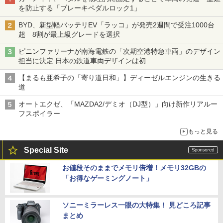
を防止する「ブレーキペダルロック1」
BYD、新型軽バッテリEV「ラッコ」が発売2週間で受注1000台
超 8割が最上級グレードを選択
ピニンファリーナが南海電鉄の「次期空港特急車両」のデザイン
担当に決定 日本の鉄道車両デザインは初
【まるも亜希子の「寄り道日和」】ディーゼルエンジンの生きる
道
オートエクゼ、「MAZDA2/デミオ（DJ型）」向け新作リアルー
フスポイラー
もっと見る
Special Site
お値段そのままでメモリ倍増！メモリ32GBの
「お得なゲーミングノート」
ソニーミラーレス一眼の大特集！ 見どころ記事
まとめ