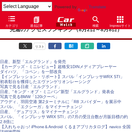
Powered by
Translate
カテゴリ
過去記事
検索
Impressサイト
先週のアクセスランキング（8月2日～8月8日）
リスト
日産、新型「エルグランド」を発売
【カーグッズ・ミニレビュー】超格安1DINメディアプレーヤー
ダイハツ、「コペン」を一部改良
【インプレッション・リポート】スバル「インプレッサWRX STI」
初表彰台を獲得したエヴァンゲリオンレーシング
写真で見る日産「エルグランド」
日産、“キング・オブ・ミニバン”新型「エルグランド」発表会
写真で見るBMW「120iクーペ」
アウディ、羽田空港 第2ターミナルに「R8 スパイダー」を展示中
スバル、「エクシーガ」をマイナーチェンジ
日産、「デュアリス」をマイナーチェンジ
スバル、「インプレッサ WRX STI」の7月の受注台数が月販目標の約
2.8倍に
【入れちゃおっ! iPhone＆Android くるまアプリカタログ】navico 全国
詳細地図版