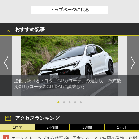
トップページに戻る
おすすめ記事
進化し続けるトヨタ「GRカローラ」の最新版、25式後
期GRカローラのGR-DATに試乗した
●
●
●
●
●
アクセスランキング
1時間
24時間
1週間
1カ月
カーメイト、ペダルを物理的に固定することで車両の発進・盗難