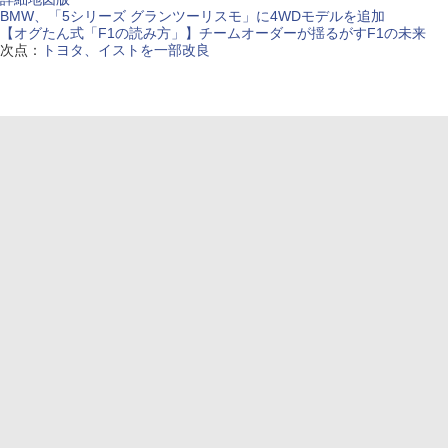
BMW、「5シリーズ グランツーリスモ」に4WDモデルを追加
【オグたん式「F1の読み方」】チームオーダーが揺るがすF1の未来
次点：
トヨタ、イストを一部改良