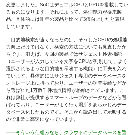
変更しました。SoCはデュアルCPUとGPUを搭載してい
るものになります。それによって、処理能力が従来製
品、具体的には昨年の製品と比べて3倍向上したと表現
しています。
目的地検索が速くなったのは、そうしたCPUの処理能
力向上だけではなく、検索の方法についても見直したか
らです。例えば、今回の製品ではサジェスト検索機能
（ユーザーが入力している文字をCPUが判別して、よく
選択されるような目的地を示唆する機能）に工夫を入れ
ています。具体的にはサジェスト専用のデータベースを
ストレージ上に持っており、ユーザーの訪問実績などか
ら選ばれた1万数千件地点情報が格納されています。こ
れは弊社が提供するスマートループのデータなどから選
ばれており、ユーザーがよく行く場所をあらかじめデー
タベース化したものです。そこから読み出して示唆する
ので非常に高速になっています。
――
そういう仕組みなら、クラウドにデータベースを置