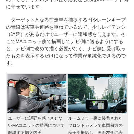
に寄せています。
ターゲットとなる前走車を捕捉する円やレーンキープ
の青線は実車や道路を重ねているので、少しレイテンシ
（遅延）があるだけでユーザーに違和感を与えます。そ
こでMAユニット側で描画してナビ側に送るようにする
と、ナビ側で改めて描く必要がなく、ナビ側は受け取っ
たものを表示するだけになって作業が単純化できるので
す。
ユーザーに遅延を感じさせな
ルームミラー裏に装着された
いMAユニットの描画について
フロントカメラで車両前方の
解説する堀之内氏
様子を撮影し、画面左側に表