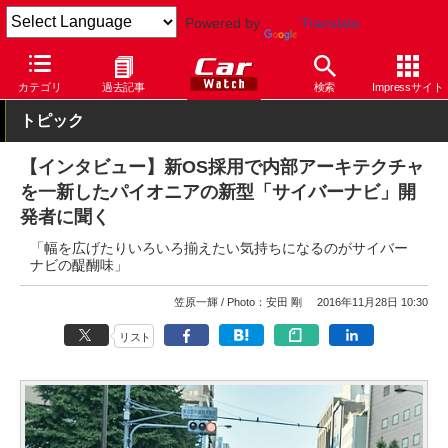
Powered by
Translate
Car Watch
ナビ
パイオニア
サイバーナビ
カテゴリ
過去記事
検索
Impressサイト
トピック
【インタビュー】新OS採用で内部アーキテクチャ
を一新したパイオニアの新型「サイバーナビ」開
発者に聞く
「幅を広げたりいろいろ揃えたい気持ちになるのがサイバー
ナビの醍醐味」
笠原一輝
Photo：安田 剛
2016年11月28日 10:30
リスト