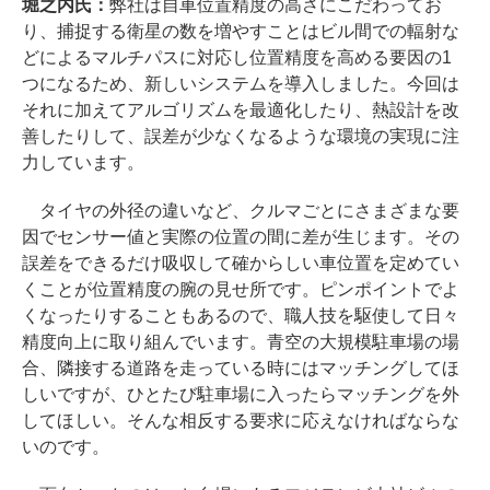
堀之内氏：
弊社は自車位置精度の高さにこだわってお
り、捕捉する衛星の数を増やすことはビル間での輻射な
どによるマルチパスに対応し位置精度を高める要因の1
つになるため、新しいシステムを導入しました。今回は
それに加えてアルゴリズムを最適化したり、熱設計を改
善したりして、誤差が少なくなるような環境の実現に注
力しています。
タイヤの外径の違いなど、クルマごとにさまざまな要
因でセンサー値と実際の位置の間に差が生じます。その
誤差をできるだけ吸収して確からしい車位置を定めてい
くことが位置精度の腕の見せ所です。ピンポイントでよ
くなったりすることもあるので、職人技を駆使して日々
精度向上に取り組んでいます。青空の大規模駐車場の場
合、隣接する道路を走っている時にはマッチングしてほ
しいですが、ひとたび駐車場に入ったらマッチングを外
してほしい。そんな相反する要求に応えなければならな
いのです。