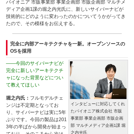
パイオニア 市販事業部 事業企画部 市販企画部 マルチメ
ディア企画1課の堀之内光氏に、新しいサイバーナビが
技術的にどのように変わったのかについてうかがってき
たので、その模様をお伝えする。
完全に内部アーキテクチャを一新。オープンソースの
OSを採用
――
今回のサイバーナビが
完全に新しいアーキテクチ
ャになった背景などについ
て教えてほしい
堀之内氏：
フルモデルチェ
インタビューに対応してくれ
ンジは不定期となってお
たパイオニア株式会社 市販
り、サイバーナビは実に5年
事業部 事業企画部 市販企画
ぶりです。今回の製品は201
部 マルチメディア企画1課 堀
3年の半ばから開発が始まっ
之内光氏
ており、そのころから次は