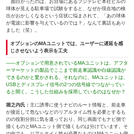
面白かったのは、お台場にあるフジテレビ本社ビルの
球体が見える駐車場で試験をすると、なぜか現在地の検
出がおかしくなるという症状に悩まされて、「あの球体
が電波に影響を与えているのでは？」なんて裏話もあり
ました（笑）。
オプションのMAユニットでは、ユーザーに遅延を感
じさせないよう表示を工夫
――
オプションで用意されているMAユニットは、アフタ
ーマーケットの製品でここまで前走車認識や白線認識が
できるのかと驚かされる。それなのに、MAユニットは、
USBとディスプレイ信号の2つの信号線でつながってい
ると聞く。こうした仕組みを採用しているのはなぜか？
堀之内氏：
主に誘導に使うナビのルート情報と、前走車
が接近して危ないなどのリアルタイム性を必要とするも
のの役割分担に気を遣っており、同じ画面でもナビ側で
描くものとMAユニット側で描くものは分けています。そ
の中でも、リアルタイム性が必要なものはMAユニット側