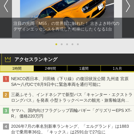
注目の光岡「M55」の世界観に触れた！ 古きよき時代の
デザインエッセンスを再現した相棒にしたくなる1台
●
●
●
●
●
アクセスランキング
1時間
24時間
1週間
1カ月
NEXCO西日本、川田橋（下り線）の復旧状況公開 九州道 宮原
SA〜八代ICで8月9日中に緊急車両を通行可能に
三菱ふそう、インドネシアで新型バス「キャンター・エクストラ
ロングバス」を発表 小型トラックベースの観光・旅客輸送向け
バス
ヤマハ、国内向けフラグシップ四輪バギー「グリズリーEPS XT-
R」 価格220万円
2026年7月の車名別新車ランキング、「エルグランド」は1883
台で乗用車36位、「キックス」は2591台で27位に