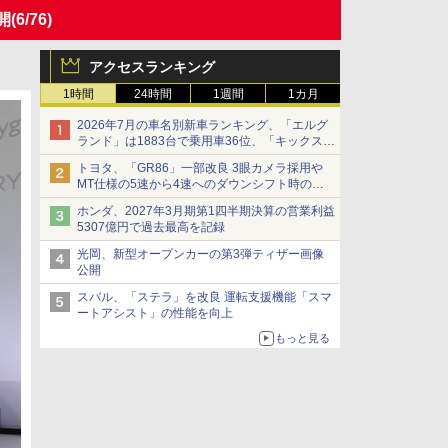
開
(6/76)
アクセスランキング
1時間
24時間
1週間
1カ月
2026年7月の車名別新車ランキング、「エルグ
ランド」は1883台で乗用車36位、「キックス」
は2591台で27位に
トヨタ、「GR86」一部改良 3眼カメラ採用や
MT仕様の5速から4速へのダウンシフト時の操
作性向上など
ホンダ、2027年3月期第1四半期決算の営業利益
5307億円で過去最高を記録
光岡、新型オープンカーの第3弾ティザー画像
公開
スバル、「ステラ」を改良 運転支援機能「スマ
ートアシスト」の性能を向上
もっと見る