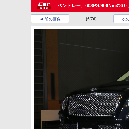
ベントレー、608PS/900Nmの
(6/76)
前の画像
次