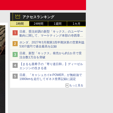
アクセスランキング
1時間
24時間
1週間
1カ月
日産、受注好調の新型「キックス」のユーザー
動向に関して、マーケティング本部の寺西章氏
が解説
ホンダ、2027年3月期第1四半期決算の営業利益
5307億円で過去最高を記録
日産、新型「キックス」発売から約1か月で受
注台数1万台を突破
【まるも亜希子の「寄り道日和」】ディーゼル
エンジンの生きる道
日産、「キャシュカイe-POWER」が無給油で
1980kmを走行してギネス世界記録に認定
もっと見る