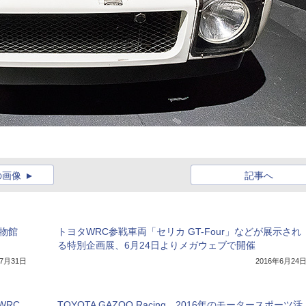
の画像
記事へ
物館
トヨタWRC参戦車両「セリカ GT-Four」などが展示され
る特別企画展、6月24日よりメガウェブで開催
年7月31日
2016年6月24
WRC
TOYOTA GAZOO Racing、2016年のモータースポーツ活