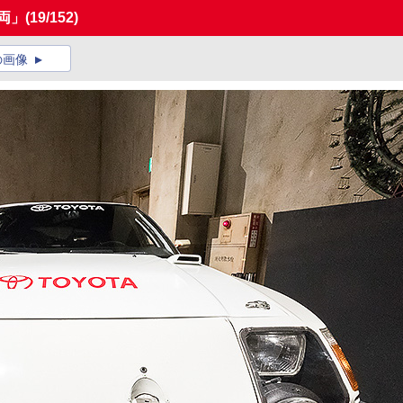
両」
(19/152)
の画像