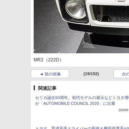
MR2（222D）
(19/152)
前の画像
次
関連記事
セリカ誕生50周年。初代モデルの展示などトヨタ博
が「AUTOMOBILE COUNCIL 2020」に出展
2020
トヨタ、育成若手ドライバーの新井＆勝田両選手が