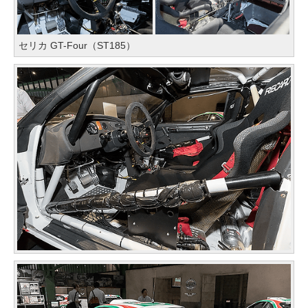
セリカ GT-Four（ST185）