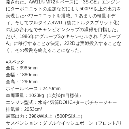
発された。AW11型MR2をベースに「3S-GE」エンジン
にターボユニットの追加などにより500PS以上の出力を
実現したパワーユニットを搭載。1tあまりの軽量ボデ
ィ、そしてフルタイム4WD（後にトルクスプリット化）
の組み合わせでチャンピオンシップの獲得を目指した。
だが、1986年にグループSがキャンセルされ「グループ
A」に移行することが決定。222Dは実戦投入することな
く、その役割を終えることになった。
スペック
全長：3985mm
全幅：1880mm
全高：1290mm
ホイールベース：2470mm
車両重量：1023kg（1次試作目標値）
エンジン型式：水冷4気筒DOHC+ターボチャージャー
排気量：2053cm
3
最高出力：398kW以上（500PS以上）
サスペンション：ダブルウイッシュボーン（フロント/リ