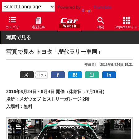
Powered by
Translate
Car Watch
自動車
トヨタ
その他
カテゴリ
過去記事
検索
Impressサイト
写真で見る
写真で見る トヨタ「歴代ラリー車両」
安田 剛
2016年6月24日 15:31
リスト
2016年6月24日～9月4日 開催（休館日：7月19日）
場所：メガウェブ ヒストリーガレージ 2階
入場料：無料