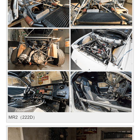
MR2（222D）