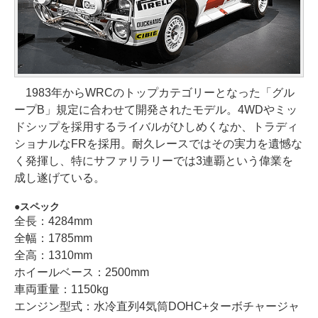
1983年からWRCのトップカテゴリーとなった「グル
ープB」規定に合わせて開発されたモデル。4WDやミッ
ドシップを採用するライバルがひしめくなか、トラディ
ショナルなFRを採用。耐久レースではその実力を遺憾な
く発揮し、特にサファリラリーでは3連覇という偉業を
成し遂げている。
スペック
全長：4284mm
全幅：1785mm
全高：1310mm
ホイールベース：2500mm
車両重量：1150kg
エンジン型式：水冷直列4気筒DOHC+ターボチャージャ