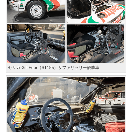
セリカ GT-Four（ST185）サファリラリー優勝車