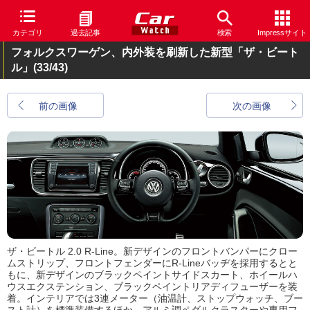
カテゴリ
過去記事
検索
Impressサイト
フォルクスワーゲン、内外装を刷新した新型「ザ・ビート
ル」
(33/43)
前の画像
次の画像
ザ・ビートル 2.0 R-Line。新デザインのフロントバンパーにクロー
ムストリップ、フロントフェンダーにR-Lineバッヂを採用するとと
もに、新デザインのブラックペイントサイドスカート、ホイールハ
ウスエクステンション、ブラックペイントリアディフューザーを装
着。インテリアでは3連メーター（油温計、ストップウォッチ、ブー