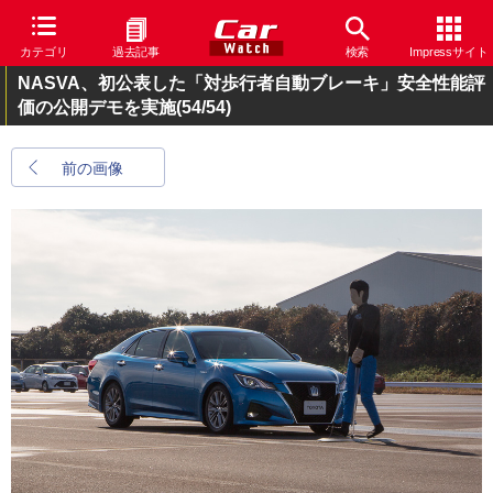
カテゴリ
過去記事
検索
Impressサイト
NASVA、初公表した「対歩行者自動ブレーキ」安全性能評
価の公開デモを実施
(54/54)
前の画像