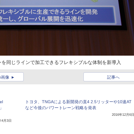
ンを同じラインで加工できるフレキシブルな体制を新導入
の画像
記事へ
l
トヨタ、TNGAによる新開発の直4 2.5リッターや10速AT
ン」
など今後のパワートレーン戦略を発表
2016年12月6
7年4月3日