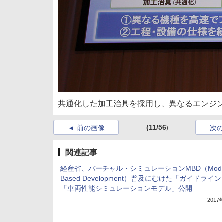
共通化した加工治具を採用し、異なるエンジ
(11/56)
前の画像
次
関連記事
経産省、バーチャル・シミュレーションMBD（Mode
Based Development）普及にむけた「ガイドライ
「車両性能シミュレーションモデル」公開
201