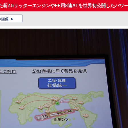
た新2.5リッターエンジンやFF用8速ATを世界初公開したパワ
の画像