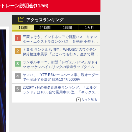
ートレーン説明会
(11/56)
アクセスランキング
1時間
24時間
1週間
1カ月
三菱ふそう、インドネシアで新型バス「キャン
ター・エクストラロングバス」を発表 小型トラ
ックベースの観光・旅客輸送向けバス
トヨタ ランクル75周年、WHO認定のワクチン
保冷輸送車展示 「どこへでも行き、生きて帰っ
てこられる」ランドクルーザーで命をつなぐ
ランボルギーニ、新型「レヴェルトSV」がドイ
ツ ホッケンハイムリンクの最速ラップタイムを
記録
ヤマハ、「YZF-R6レースベース車」現オーダー
で生産終了を決定 価格137万5000円
2026年7月の車名別新車ランキング、「エルグ
ランド」は1883台で乗用車36位、「キックス」
は2591台で27位に
もっと見る