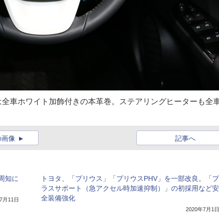
は全車ホワイト加飾付きの本革巻。ステアリングヒーターも全
の画像
記事へ
周知に
トヨタ、「プリウス」「プリウスPHV」を一部改良。「プ
ラスサポート（急アクセル時加速抑制）」の初採用など安
全装備強化
年7月11日
2020年7月1