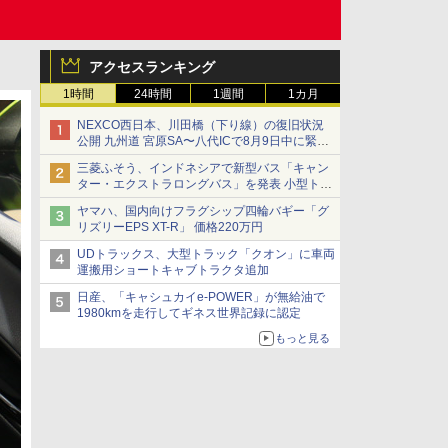
アクセスランキング
1時間
24時間
1週間
1カ月
NEXCO西日本、川田橋（下り線）の復旧状況
公開 九州道 宮原SA〜八代ICで8月9日中に緊急
車両を通行可能に
三菱ふそう、インドネシアで新型バス「キャン
ター・エクストラロングバス」を発表 小型トラ
ックベースの観光・旅客輸送向けバス
ヤマハ、国内向けフラグシップ四輪バギー「グ
リズリーEPS XT-R」 価格220万円
UDトラックス、大型トラック「クオン」に車両
運搬用ショートキャブトラクタ追加
日産、「キャシュカイe-POWER」が無給油で
1980kmを走行してギネス世界記録に認定
もっと見る