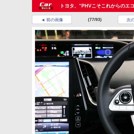
トヨタ、“PHVこそこれからのエコ
(77/93)
前の画像
次