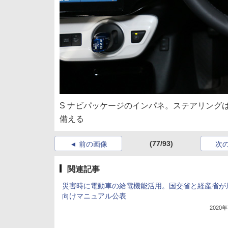
S ナビパッケージのインパネ。ステアリング
備える
(77/93)
前の画像
次
関連記事
災害時に電動車の給電機能活用。国交省と経産省が
向けマニュアル公表
2020