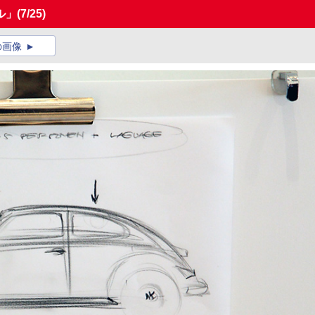
ル」
(7/25)
の画像