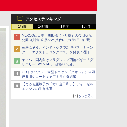
アクセスランキング
1時間
24時間
1週間
1カ月
NEXCO西日本、川田橋（下り線）の復旧状況
公開 九州道 宮原SA〜八代ICで8月9日中に緊急
車両を通行可能に
三菱ふそう、インドネシアで新型バス「キャン
ター・エクストラロングバス」を発表 小型トラ
ックベースの観光・旅客輸送向けバス
ヤマハ、国内向けフラグシップ四輪バギー「グ
リズリーEPS XT-R」 価格220万円
UDトラックス、大型トラック「クオン」に車両
運搬用ショートキャブトラクタ追加
【まるも亜希子の「寄り道日和」】ディーゼル
エンジンの生きる道
もっと見る