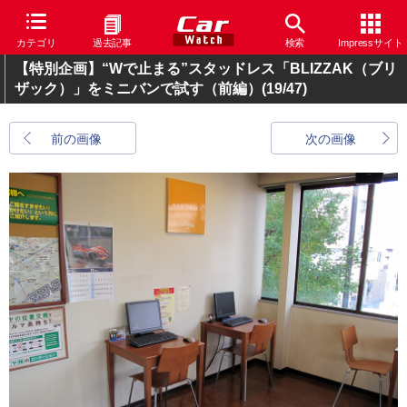
カテゴリ
過去記事
検索
Impressサイト
【特別企画】“Wで止まる”スタッドレス「BLIZZAK（ブリ
ザック）」をミニバンで試す（前編）
(19/47)
前の画像
次の画像