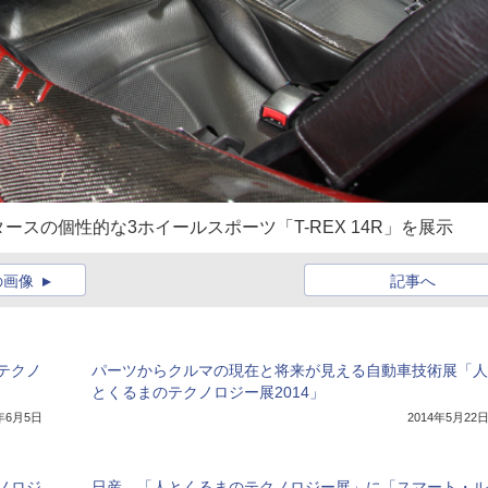
スの個性的な3ホイールスポーツ「T-REX 14R」を展示
の画像
記事へ
テクノ
パーツからクルマの現在と将来が見える自動車技術展「人
とくるまのテクノロジー展2014」
2年6月5日
2014年5月22
ノロジ
日産、「人とくるまのテクノロジー展」に「スマート・ル