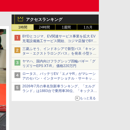
アクセスランキング
1時間
24時間
1週間
1カ月
BYDとコジマ、EV関連サービス事業を拡大 EV
充電設備施工サービス開始、コジマ店舗でBYD
車の展示・試乗イベントを強化
三菱ふそう、インドネシアで新型バス「キャン
ター・エクストラロングバス」を発表 小型トラ
ックベースの観光・旅客輸送向けバス
ヤマハ、国内向けフラグシップ四輪バギー「グ
リズリーEPS XT-R」 価格220万円
ロータス、バッテリEV「エメヤR」がマレーシ
アのセパン・インターナショナル・サーキット
のBEV最速タイムを樹立
2026年7月の車名別新車ランキング、「エルグ
ランド」は1883台で乗用車36位、「キックス」
は2591台で27位に
もっと見る