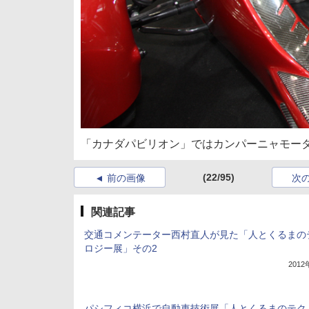
「カナダパビリオン」ではカンパーニャモーター
(22/95)
前の画像
次
関連記事
交通コメンテーター西村直人が見た「人とくるまの
ロジー展」その2
201
パシフィコ横浜で自動車技術展「人とくるまのテク