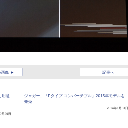
の画像
記事へ
を用意
ジャガー、「Fタイプ コンバーチブル」2015年モデルを
」
発売
2014年1月31
年9月29日