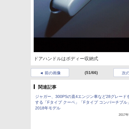
ドアハンドルはボディー収納式
(51/66)
前の画像
次
関連記事
ジャガー、300PSの直4エンジン車など28グレード
する「Fタイプ クーペ」「Fタイプ コンバーチブル
2018年モデル
2017