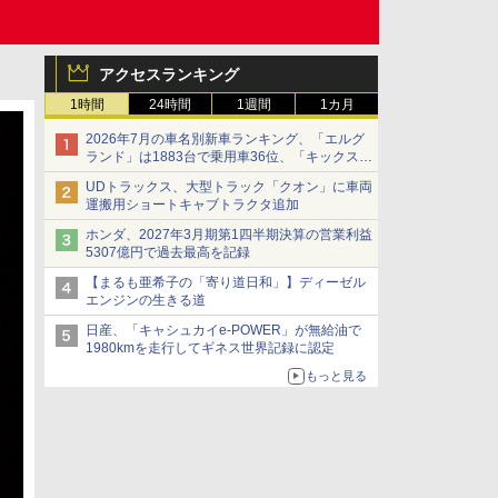
アクセスランキング
1時間
24時間
1週間
1カ月
2026年7月の車名別新車ランキング、「エルグ
ランド」は1883台で乗用車36位、「キックス」
は2591台で27位に
UDトラックス、大型トラック「クオン」に車両
運搬用ショートキャブトラクタ追加
ホンダ、2027年3月期第1四半期決算の営業利益
5307億円で過去最高を記録
【まるも亜希子の「寄り道日和」】ディーゼル
エンジンの生きる道
日産、「キャシュカイe-POWER」が無給油で
1980kmを走行してギネス世界記録に認定
もっと見る