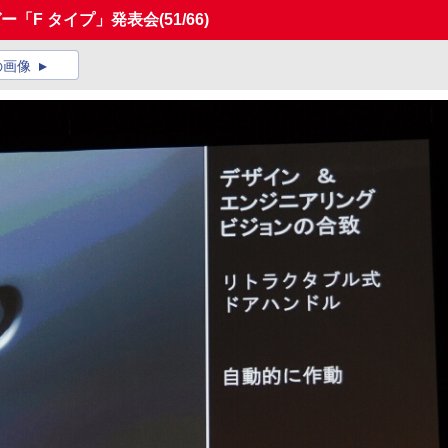
ー「F タイプ」発表会
(51/66)
の画像