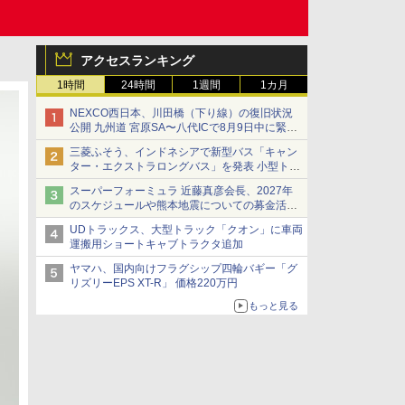
アクセスランキング
1時間
24時間
1週間
1カ月
NEXCO西日本、川田橋（下り線）の復旧状況
公開 九州道 宮原SA〜八代ICで8月9日中に緊急
車両を通行可能に
三菱ふそう、インドネシアで新型バス「キャン
ター・エクストラロングバス」を発表 小型トラ
ックベースの観光・旅客輸送向けバス
スーパーフォーミュラ 近藤真彦会長、2027年
のスケジュールや熊本地震についての募金活動
を紹介
UDトラックス、大型トラック「クオン」に車両
運搬用ショートキャブトラクタ追加
ヤマハ、国内向けフラグシップ四輪バギー「グ
リズリーEPS XT-R」 価格220万円
もっと見る